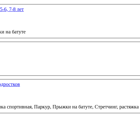
-6, 7-8 лет
и на батуте
одростков
ка спортивная,
Паркур,
Прыжки на батуте,
Стретчинг, растяжка