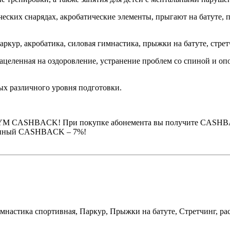
ческих снарядах, акробатические элементы, прыгают на батуте,
ркур, акробатика, силовая гимнастика, прыжки на батуте, стрет
нацеленная на оздоровление, устранение проблем со спиной и о
ых различного уровня подготовки.
GYM CASHBACK! При покупке абонемента вы получите CASHBAC
шенный CASHBACK – 7%!
мнастика спортивная,
Паркур,
Прыжки на батуте,
Стретчинг, ра