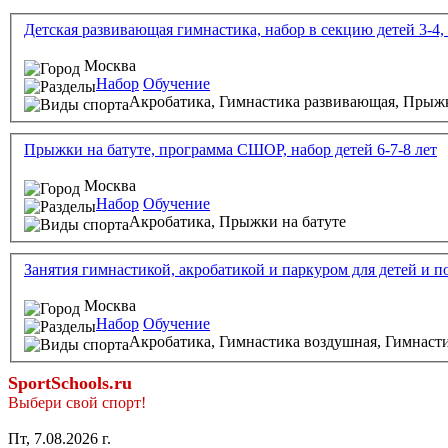
Детская развивающая гимнастика, набор в секцию детей 3-4, 5
Москва
Набор
Обучение
Акробатика,
Гимнастика развивающая,
Прыжк
Прыжки на батуте, программа СШОР, набор детей 6-7-8 лет
Москва
Набор
Обучение
Акробатика,
Прыжки на батуте
Занятия гимнастикой, акробатикой и паркуром для детей и п
Москва
Набор
Обучение
Акробатика,
Гимнастика воздушная,
Гимнасти
SportSchools.ru
Выбери свой спорт!
Пт, 7.08.2026 г.