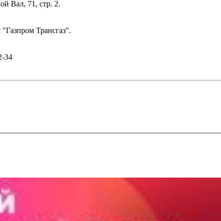
й Вал, 71, стр. 2.
 "Газпром Трансгаз".
2-34