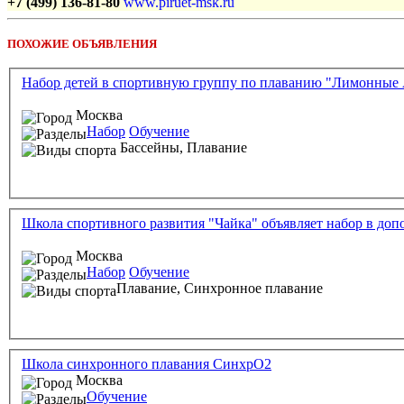
+7 (499) 136-81-80
www.piruet-msk.ru
ПОХОЖИЕ ОБЪЯВЛЕНИЯ
Набор детей в спортивную группу по плаванию "Лимонные
Москва
Набор
Обучение
Бассейны,
Плавание
Школа спортивного развития "Чайка" объявляет набор в до
Москва
Набор
Обучение
Плавание,
Синхронное плавание
Школа синхронного плавания СинхрО2
Москва
Обучение