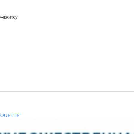
-джитсу
IROUETTE"