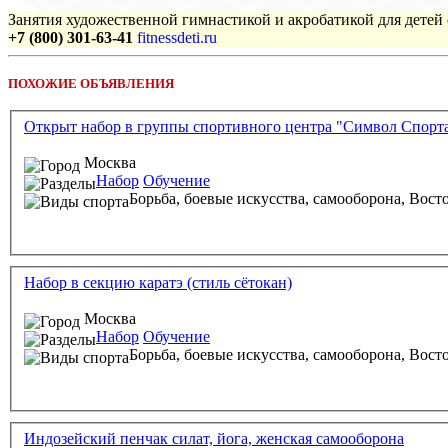
Занятия художественной гимнастикой и акробатикой для детей с
+7 (800) 301-63-41
fitnessdeti.ru
ПОХОЖИЕ ОБЪЯВЛЕНИЯ
Открыт набор в группы спортивного центра "Символ Спорт
Москва
Набор
Обучение
Борьба, боевые искусства, самооборона,
Вост
Набор в секцию каратэ (стиль сётокан)
Москва
Набор
Обучение
Борьба, боевые искусства, самооборона,
Вост
Индозейский пенчак силат, йога, женская самооборона