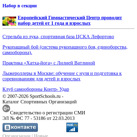
Набор в секции
Европейский Гимнастический Центр проводит
набор детей от 1 года и взрослых
Стрельба из лука, спортивная база ЦСКА Лефортово
Рукопашный бой (система рукопашного боя, единоборства,
самооборона).
Практика «Хатха-йога» с Лилией Ватлиной
Лыжероллеры в Москве: обучение с нуля и подготовка к
соревнованиям для детей и взрослых
Клуб самообороны Контр- Удар
© 2007-2026 SportSchools.ru -
Каталог Спортивных Организаций
Свидетельство о регистрации СМИ
ЭЛ № ФС 77 - 53186 от 22.03.2013
Организации
| Новые