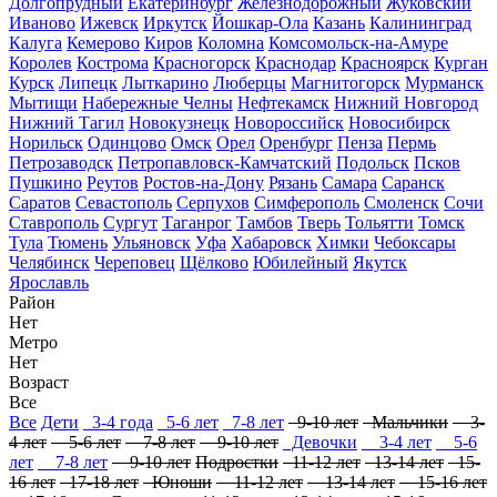
Долгопрудный
Екатеринбург
Железнодорожный
Жуковский
Иваново
Ижевск
Иркутск
Йошкар-Ола
Казань
Калининград
Калуга
Кемерово
Киров
Коломна
Комсомольск-на-Амуре
Королев
Кострома
Красногорск
Краснодар
Красноярск
Курган
Курск
Липецк
Лыткарино
Люберцы
Магнитогорск
Мурманск
Мытищи
Набережные Челны
Нефтекамск
Нижний Новгород
Нижний Тагил
Новокузнецк
Новороссийск
Новосибирск
Норильск
Одинцово
Омск
Орел
Оренбург
Пенза
Пермь
Петрозаводск
Петропавловск-Камчатский
Подольск
Псков
Пушкино
Реутов
Ростов-на-Дону
Рязань
Самара
Саранск
Саратов
Севастополь
Серпухов
Симферополь
Смоленск
Сочи
Ставрополь
Сургут
Таганрог
Тамбов
Тверь
Тольятти
Томск
Тула
Тюмень
Ульяновск
Уфа
Хабаровск
Химки
Чебоксары
Челябинск
Череповец
Щёлково
Юбилейный
Якутск
Ярославль
Район
Нет
Метро
Нет
Возраст
Все
Все
Дети
3-4 года
5-6 лет
7-8 лет
9-10 лет
Мальчики
3-
4 лет
5-6 лет
7-8 лет
9-10 лет
Девочки
3-4 лет
5-6
лет
7-8 лет
9-10 лет
Подростки
11-12 лет
13-14 лет
15-
16 лет
17-18 лет
Юноши
11-12 лет
13-14 лет
15-16 лет