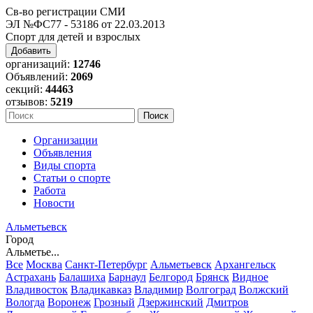
Св-во регистрации СМИ
ЭЛ №ФС77 - 53186 от 22.03.2013
Спорт для детей и взрослых
Добавить
организаций:
12746
Объявлений:
2069
секций:
44463
отзывов:
5219
Организации
Объявления
Виды спорта
Статьи о спорте
Работа
Новости
Альметьевск
Город
Альметье...
Все
Москва
Санкт-Петербург
Альметьевск
Архангельск
Астрахань
Балашиха
Барнаул
Белгород
Брянск
Видное
Владивосток
Владикавказ
Владимир
Волгоград
Волжский
Вологда
Воронеж
Грозный
Дзержинский
Дмитров