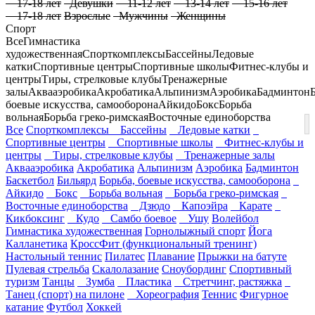
17-18 лет
Девушки
11-12 лет
13-14 лет
15-16 лет
17-18 лет
Взрослые
Мужчины
Женщины
Спорт
Все
Гимнастика
художественная
Спорткомплексы
Бассейны
Ледовые
катки
Спортивные центры
Спортивные школы
Фитнес-клубы и
центры
Тиры, стрелковые клубы
Тренажерные
залы
Аквааэробика
Акробатика
Альпинизм
Аэробика
Бадминтон
боевые искусства, самооборона
Айкидо
Бокс
Борьба
вольная
Борьба греко-римская
Восточные единоборства
Все
Спорткомплексы
Бассейны
Ледовые катки
Спортивные центры
Спортивные школы
Фитнес-клубы и
центры
Тиры, стрелковые клубы
Тренажерные залы
Аквааэробика
Акробатика
Альпинизм
Аэробика
Бадминтон
Баскетбол
Бильярд
Борьба, боевые искусства, самооборона
Айкидо
Бокс
Борьба вольная
Борьба греко-римская
Восточные единоборства
Дзюдо
Капоэйра
Карате
Кикбоксинг
Кудо
Самбо боевое
Ушу
Волейбол
Гимнастика художественная
Горнолыжный спорт
Йога
Калланетика
КроссФит (функциональный тренинг)
Настольный теннис
Пилатес
Плавание
Прыжки на батуте
Пулевая стрельба
Скалолазание
Сноубординг
Спортивный
туризм
Танцы
Зумба
Пластика
Стретчинг, растяжка
Танец (спорт) на пилоне
Хореография
Теннис
Фигурное
катание
Футбол
Хоккей