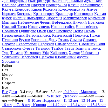
Долгопрудный
Екатеринбург
Железнодорожный
Жуковский
Иваново
Ижевск
Иркутск
Йошкар-Ола
Казань
Калининград
Калуга
Кемерово
Киров
Коломна
Комсомольск-на-Амуре
Королев
Кострома
Красногорск
Краснодар
Красноярск
Курган
Курск
Липецк
Лыткарино
Люберцы
Магнитогорск
Мурманск
Мытищи
Набережные Челны
Нефтекамск
Нижний Новгород
Нижний Тагил
Новокузнецк
Новороссийск
Новосибирск
Норильск
Одинцово
Омск
Орел
Оренбург
Пенза
Пермь
Петрозаводск
Петропавловск-Камчатский
Подольск
Псков
Пушкино
Реутов
Ростов-на-Дону
Рязань
Самара
Саранск
Саратов
Севастополь
Серпухов
Симферополь
Смоленск
Сочи
Ставрополь
Сургут
Таганрог
Тамбов
Тверь
Тольятти
Томск
Тула
Тюмень
Ульяновск
Уфа
Хабаровск
Химки
Чебоксары
Челябинск
Череповец
Щёлково
Юбилейный
Якутск
Ярославль
Район
Нет
Метро
Нет
Возраст
Все
Все
Дети
3-4 года
5-6 лет
7-8 лет
9-10 лет
Мальчики
3-
4 лет
5-6 лет
7-8 лет
9-10 лет
Девочки
3-4 лет
5-6
лет
7-8 лет
9-10 лет
Подростки
11-12 лет
13-14 лет
15-
16 лет
17-18 лет
Юноши
11-12 лет
13-14 лет
15-16 лет