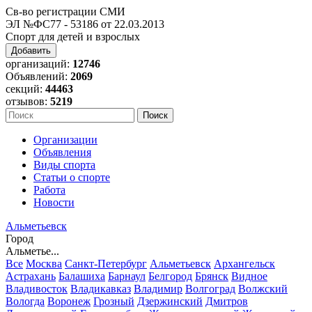
Св-во регистрации СМИ
ЭЛ №ФС77 - 53186 от 22.03.2013
Спорт для детей и взрослых
Добавить
организаций:
12746
Объявлений:
2069
секций:
44463
отзывов:
5219
Организации
Объявления
Виды спорта
Статьи о спорте
Работа
Новости
Альметьевск
Город
Альметье...
Все
Москва
Санкт-Петербург
Альметьевск
Архангельск
Астрахань
Балашиха
Барнаул
Белгород
Брянск
Видное
Владивосток
Владикавказ
Владимир
Волгоград
Волжский
Вологда
Воронеж
Грозный
Дзержинский
Дмитров