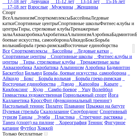
17-18 лет
Девушки
11-12 лет
13-14 лет
15-16 лет
17-18 лет
Взрослые
Мужчины
Женщины
Спорт
Все
Альпинизм
Спорткомплексы
Бассейны
Ледовые
катки
Спортивные центры
Спортивные школы
Фитнес-клубы и
центры
Тиры, стрелковые клубы
Тренажерные
залы
Аквааэробика
Акробатика
Альпинизм
Аэробика
Бадминтон
боевые искусства, самооборона
Айкидо
Бокс
Борьба
вольная
Борьба греко-римская
Восточные единоборства
Все
Спорткомплексы
Бассейны
Ледовые катки
Спортивные центры
Спортивные школы
Фитнес-клубы и
центры
Тиры, стрелковые клубы
Тренажерные залы
Аквааэробика
Акробатика
Альпинизм
Аэробика
Бадминтон
Баскетбол
Бильярд
Борьба, боевые искусства, самооборона
Айкидо
Бокс
Борьба вольная
Борьба греко-римская
Восточные единоборства
Дзюдо
Капоэйра
Карате
Кикбоксинг
Кудо
Самбо боевое
Ушу
Волейбол
Гимнастика художественная
Горнолыжный спорт
Йога
Калланетика
КроссФит (функциональный тренинг)
Настольный теннис
Пилатес
Плавание
Прыжки на батуте
Пулевая стрельба
Скалолазание
Сноубординг
Спортивный
туризм
Танцы
Зумба
Пластика
Стретчинг, растяжка
Танец (спорт) на пилоне
Хореография
Теннис
Фигурное
катание
Футбол
Хоккей
Только бесплатные