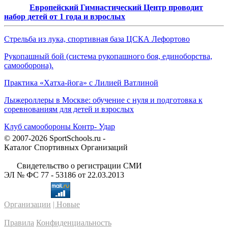
Европейский Гимнастический Центр проводит
набор детей от 1 года и взрослых
Стрельба из лука, спортивная база ЦСКА Лефортово
Рукопашный бой (система рукопашного боя, единоборства,
самооборона).
Практика «Хатха-йога» с Лилией Ватлиной
Лыжероллеры в Москве: обучение с нуля и подготовка к
соревнованиям для детей и взрослых
Клуб самообороны Контр- Удар
© 2007-2026 SportSchools.ru -
Каталог Спортивных Организаций
Свидетельство о регистрации СМИ
ЭЛ № ФС 77 - 53186 от 22.03.2013
Организации
| Новые
Правила
Конфиденциальность