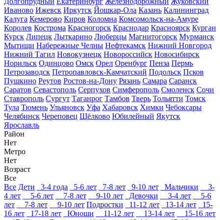
Долгопрудный
Екатеринбург
Железнодорожный
Жуковский
Иваново
Ижевск
Иркутск
Йошкар-Ола
Казань
Калининград
Калуга
Кемерово
Киров
Коломна
Комсомольск-на-Амуре
Королев
Кострома
Красногорск
Краснодар
Красноярск
Курган
Курск
Липецк
Лыткарино
Люберцы
Магнитогорск
Мурманск
Мытищи
Набережные Челны
Нефтекамск
Нижний Новгород
Нижний Тагил
Новокузнецк
Новороссийск
Новосибирск
Норильск
Одинцово
Омск
Орел
Оренбург
Пенза
Пермь
Петрозаводск
Петропавловск-Камчатский
Подольск
Псков
Пушкино
Реутов
Ростов-на-Дону
Рязань
Самара
Саранск
Саратов
Севастополь
Серпухов
Симферополь
Смоленск
Сочи
Ставрополь
Сургут
Таганрог
Тамбов
Тверь
Тольятти
Томск
Тула
Тюмень
Ульяновск
Уфа
Хабаровск
Химки
Чебоксары
Челябинск
Череповец
Щёлково
Юбилейный
Якутск
Ярославль
Район
Нет
Метро
Нет
Возраст
Все
Все
Дети
3-4 года
5-6 лет
7-8 лет
9-10 лет
Мальчики
3-
4 лет
5-6 лет
7-8 лет
9-10 лет
Девочки
3-4 лет
5-6
лет
7-8 лет
9-10 лет
Подростки
11-12 лет
13-14 лет
15-
16 лет
17-18 лет
Юноши
11-12 лет
13-14 лет
15-16 лет