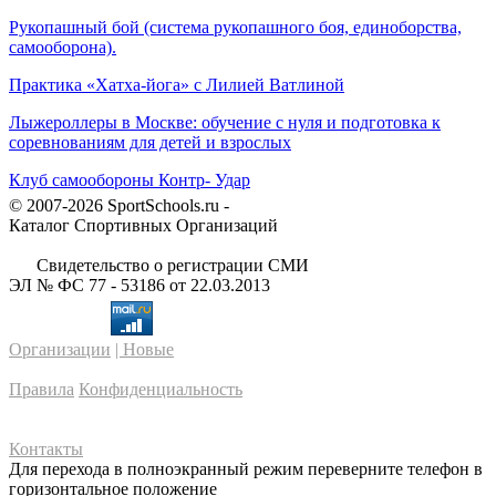
Рукопашный бой (система рукопашного боя, единоборства,
самооборона).
Практика «Хатха-йога» с Лилией Ватлиной
Лыжероллеры в Москве: обучение с нуля и подготовка к
соревнованиям для детей и взрослых
Клуб самообороны Контр- Удар
© 2007-2026 SportSchools.ru -
Каталог Спортивных Организаций
Свидетельство о регистрации СМИ
ЭЛ № ФС 77 - 53186 от 22.03.2013
Организации
| Новые
Правила
Конфиденциальность
Контакты
Для перехода в полноэкранный режим переверните телефон в
горизонтальное положение