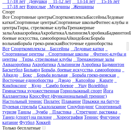
17-18 лет
Девушки
11-12 лет
13-14 лет
15-16 лет
17-18 лет
Взрослые
Мужчины
Женщины
Спорт
Все
Спортивные центры
Спорткомплексы
Бассейны
Ледовые
катки
Спортивные центры
Спортивные школы
Фитнес-клубы и
центры
Тиры, стрелковые клубы
Тренажерные
залы
Аквааэробика
Акробатика
Альпинизм
Аэробика
Бадминтон
боевые искусства, самооборона
Айкидо
Бокс
Борьба
вольная
Борьба греко-римская
Восточные единоборства
Все
Спорткомплексы
Бассейны
Ледовые катки
Спортивные центры
Спортивные школы
Фитнес-клубы и
центры
Тиры, стрелковые клубы
Тренажерные залы
Аквааэробика
Акробатика
Альпинизм
Аэробика
Бадминтон
Баскетбол
Бильярд
Борьба, боевые искусства, самооборона
Айкидо
Бокс
Борьба вольная
Борьба греко-римская
Восточные единоборства
Дзюдо
Капоэйра
Карате
Кикбоксинг
Кудо
Самбо боевое
Ушу
Волейбол
Гимнастика художественная
Горнолыжный спорт
Йога
Калланетика
КроссФит (функциональный тренинг)
Настольный теннис
Пилатес
Плавание
Прыжки на батуте
Пулевая стрельба
Скалолазание
Сноубординг
Спортивный
туризм
Танцы
Зумба
Пластика
Стретчинг, растяжка
Танец (спорт) на пилоне
Хореография
Теннис
Фигурное
катание
Футбол
Хоккей
Только бесплатные