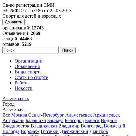
Св-во регистрации СМИ
ЭЛ №ФС77 - 53186 от 22.03.2013
Спорт для детей и взрослых
Добавить
организаций:
12743
Объявлений:
2069
секций:
44463
отзывов:
5219
Организации
Объявления
Виды спорта
Статьи о спорте
Работа
Новости
Альметьевск
Город
Альметье...
Все
Москва
Санкт-Петербург
Альметьевск
Архангельск
Астрахань
Балашиха
Барнаул
Белгород
Брянск
Видное
Владивосток
Владикавказ
Владимир
Волгоград
Волжский
Вологда
Воронеж
Грозный
Дзержинский
Дмитров