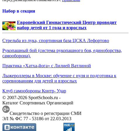
Набор в секции
Европейский Гимнастический Центр проводит
набор детей от 1 года и взрослых
Стрельба из лука, спортивная база ЦСКА Лефортово
Рукопашный бой (система рукопашного боя, единоборства,
самооборона).
Практика «Хатха-йога» с Лилией Ватлиной
Лыжероллеры в Москве: обучение с нуля и подготовка к
соревнованиям для детей и взрослых
Клуб самообороны Контр- Удар
© 2007-2026 SportSchools.ru -
Каталог Спортивных Организаций
Свидетельство о регистрации СМИ
ЭЛ № ФС 77 - 53186 от 22.03.2013