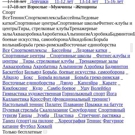
17-18 лет
Девушки
11-12 лет
13-14 лет
15-16 лет
17-18 лет
Взрослые
Мужчины
Женщины
Спорт
Все
Теннис
Спорткомплексы
Бассейны
Ледовые
катки
Спортивные центры
Спортивные школы
Фитнес-клубы и
центры
Тиры, стрелковые клубы
Тренажерные
залы
Аквааэробика
Акробатика
Альпинизм
Аэробика
Бадминтон
боевые искусства, самооборона
Айкидо
Бокс
Борьба
вольная
Борьба греко-римская
Восточные единоборства
Все
Спорткомплексы
Бассейны
Ледовые катки
Спортивные центры
Спортивные школы
Фитнес-клубы и
центры
Тиры, стрелковые клубы
Тренажерные залы
Аквааэробика
Акробатика
Альпинизм
Аэробика
Бадминтон
Баскетбол
Бильярд
Борьба, боевые искусства, самооборона
Айкидо
Бокс
Борьба вольная
Борьба греко-римская
Восточные единоборства
Дзюдо
Капоэйра
Карате
Кикбоксинг
Кудо
Самбо боевое
Ушу
Волейбол
Гимнастика художественная
Горнолыжный спорт
Йога
Калланетика
КроссФит (функциональный тренинг)
Настольный теннис
Пилатес
Плавание
Прыжки на батуте
Пулевая стрельба
Скалолазание
Сноубординг
Спортивный
туризм
Танцы
Зумба
Пластика
Стретчинг, растяжка
Танец (спорт) на пилоне
Хореография
Теннис
Фигурное
катание
Футбол
Хоккей
Только бесплатные