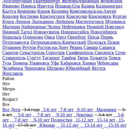
Долгопрудный
Екатеринбург
Железнодорожный
Жуковский
Иваново
Ижевск
Иркутск
Йошкар-Ола
Казань
Калининград
Калуга
Кемерово
Киров
Коломна
Комсомольск-на-Амуре
Королев
Кострома
Красногорск
Краснодар
Красноярск
Курган
Курск
Липецк
Лыткарино
Люберцы
Магнитогорск
Мурманск
Мытищи
Набережные Челны
Нефтекамск
Нижний Новгород
Нижний Тагил
Новокузнецк
Новороссийск
Новосибирск
Норильск
Одинцово
Омск
Орел
Оренбург
Пенза
Пермь
Петрозаводск
Петропавловск-Камчатский
Подольск
Псков
Пушкино
Реутов
Ростов-на-Дону
Рязань
Самара
Саранск
Саратов
Севастополь
Серпухов
Симферополь
Смоленск
Сочи
Ставрополь
Сургут
Таганрог
Тамбов
Тверь
Тольятти
Томск
Тула
Тюмень
Ульяновск
Уфа
Хабаровск
Химки
Чебоксары
Челябинск
Череповец
Щёлково
Юбилейный
Якутск
Ярославль
Район
Нет
Метро
Нет
Возраст
Все
Все
Дети
3-4 года
5-6 лет
7-8 лет
9-10 лет
Мальчики
3-
4 лет
5-6 лет
7-8 лет
9-10 лет
Девочки
3-4 лет
5-6
лет
7-8 лет
9-10 лет
Подростки
11-12 лет
13-14 лет
15-
16 лет
17-18 лет
Юноши
11-12 лет
13-14 лет
15-16 лет