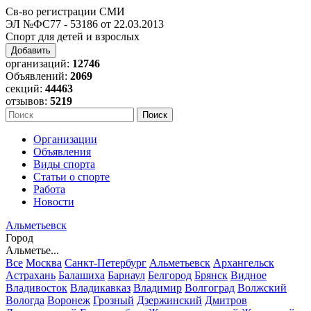
Св-во регистрации СМИ
ЭЛ №ФС77 - 53186 от 22.03.2013
Спорт для детей и взрослых
Добавить
организаций:
12746
Объявлений:
2069
секций:
44463
отзывов:
5219
Организации
Объявления
Виды спорта
Статьи о спорте
Работа
Новости
Альметьевск
Город
Альметье...
Все
Москва
Санкт-Петербург
Альметьевск
Архангельск
Астрахань
Балашиха
Барнаул
Белгород
Брянск
Видное
Владивосток
Владикавказ
Владимир
Волгоград
Волжский
Вологда
Воронеж
Грозный
Дзержинский
Дмитров