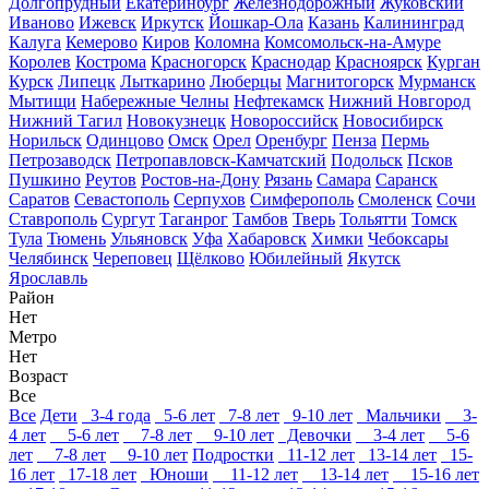
Долгопрудный
Екатеринбург
Железнодорожный
Жуковский
Иваново
Ижевск
Иркутск
Йошкар-Ола
Казань
Калининград
Калуга
Кемерово
Киров
Коломна
Комсомольск-на-Амуре
Королев
Кострома
Красногорск
Краснодар
Красноярск
Курган
Курск
Липецк
Лыткарино
Люберцы
Магнитогорск
Мурманск
Мытищи
Набережные Челны
Нефтекамск
Нижний Новгород
Нижний Тагил
Новокузнецк
Новороссийск
Новосибирск
Норильск
Одинцово
Омск
Орел
Оренбург
Пенза
Пермь
Петрозаводск
Петропавловск-Камчатский
Подольск
Псков
Пушкино
Реутов
Ростов-на-Дону
Рязань
Самара
Саранск
Саратов
Севастополь
Серпухов
Симферополь
Смоленск
Сочи
Ставрополь
Сургут
Таганрог
Тамбов
Тверь
Тольятти
Томск
Тула
Тюмень
Ульяновск
Уфа
Хабаровск
Химки
Чебоксары
Челябинск
Череповец
Щёлково
Юбилейный
Якутск
Ярославль
Район
Нет
Метро
Нет
Возраст
Все
Все
Дети
3-4 года
5-6 лет
7-8 лет
9-10 лет
Мальчики
3-
4 лет
5-6 лет
7-8 лет
9-10 лет
Девочки
3-4 лет
5-6
лет
7-8 лет
9-10 лет
Подростки
11-12 лет
13-14 лет
15-
16 лет
17-18 лет
Юноши
11-12 лет
13-14 лет
15-16 лет