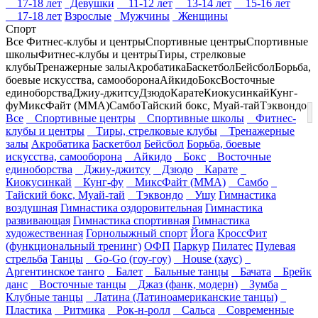
17-18 лет
Девушки
11-12 лет
13-14 лет
15-16 лет
17-18 лет
Взрослые
Мужчины
Женщины
Спорт
Все
Фитнес-клубы и центры
Спортивные центры
Спортивные
школы
Фитнес-клубы и центры
Тиры, стрелковые
клубы
Тренажерные залы
Акробатика
Баскетбол
Бейсбол
Борьба,
боевые искусства, самооборона
Айкидо
Бокс
Восточные
единоборства
Джиу-джитсу
Дзюдо
Карате
Киокусинкай
Кунг-
фу
МиксФайт (ММА)
Самбо
Тайский бокс, Муай-тай
Тэквондо
Все
Спортивные центры
Спортивные школы
Фитнес-
клубы и центры
Тиры, стрелковые клубы
Тренажерные
залы
Акробатика
Баскетбол
Бейсбол
Борьба, боевые
искусства, самооборона
Айкидо
Бокс
Восточные
единоборства
Джиу-джитсу
Дзюдо
Карате
Киокусинкай
Кунг-фу
МиксФайт (ММА)
Самбо
Тайский бокс, Муай-тай
Тэквондо
Ушу
Гимнастика
воздушная
Гимнастика оздоровительная
Гимнастика
развивающая
Гимнастика спортивная
Гимнастика
художественная
Горнолыжный спорт
Йога
КроссФит
(функциональный тренинг)
ОФП
Паркур
Пилатес
Пулевая
стрельба
Танцы
Go-Go (гоу-гоу)
House (хаус)
Аргентинское танго
Балет
Бальные танцы
Бачата
Брейк
данс
Восточные танцы
Джаз (фанк, модерн)
Зумба
Клубные танцы
Латина (Латиноамериканские танцы)
Пластика
Ритмика
Рок-н-ролл
Сальса
Современные