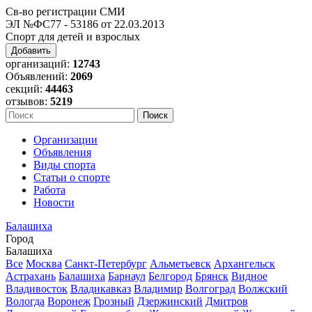
Св-во регистрации СМИ
ЭЛ №ФС77 - 53186 от 22.03.2013
Спорт для детей и взрослых
Добавить
организаций:
12743
Объявлений:
2069
секций:
44463
отзывов:
5219
Организации
Объявления
Виды спорта
Статьи о спорте
Работа
Новости
Балашиха
Город
Балашиха
Все
Москва
Санкт-Петербург
Альметьевск
Архангельск
Астрахань
Балашиха
Барнаул
Белгород
Брянск
Видное
Владивосток
Владикавказ
Владимир
Волгоград
Волжский
Вологда
Воронеж
Грозный
Дзержинский
Дмитров