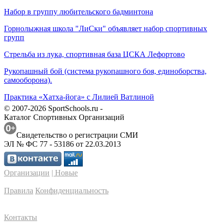
Набор в группу любительского бадминтона
Горнолыжная школа "ЛиСки" объявляет набор спортивных
групп
Стрельба из лука, спортивная база ЦСКА Лефортово
Рукопашный бой (система рукопашного боя, единоборства,
самооборона).
Практика «Хатха-йога» с Лилией Ватлиной
© 2007-2026 SportSchools.ru -
Каталог Спортивных Организаций
Свидетельство о регистрации СМИ
ЭЛ № ФС 77 - 53186 от 22.03.2013
Организации
| Новые
Правила
Конфиденциальность
Контакты