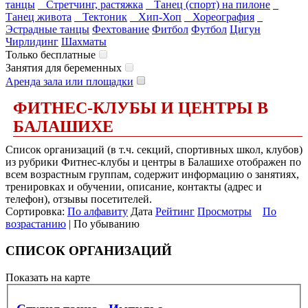
танцы
Стретчинг, растяжка
Танец (спорт) на пилоне
Танец живота
Тектоник
Хип-Хоп
Хореография
Эстрадные танцы
Фехтование
Фитбол
Футбол
Цигун
Чирлидинг
Шахматы
Только бесплатные
Занятия для беременных
Аренда зала или площадки
ФИТНЕС-КЛУБЫ И ЦЕНТРЫ В
БАЛАШИХЕ
Список организаций (в т.ч. секций, спортивных школ, клубов)
из рубрики Фитнес-клубы и центры в Балашихе отображен по
всем возрастным группам, содержит информацию о занятиях,
тренировках и обучении, описание, контакты (адрес и
телефон), отзывы посетителей.
Сортировка:
По алфавиту
Дата
Рейтинг
Просмотры
По
возрастанию
| По убыванию
СПИСОК ОРГАНИЗАЦИЙ
Показать на карте