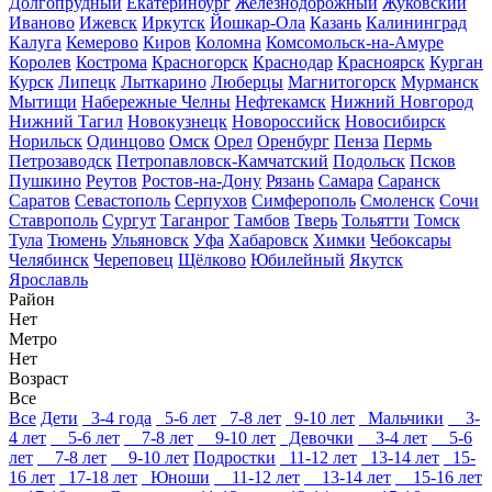
Долгопрудный
Екатеринбург
Железнодорожный
Жуковский
Иваново
Ижевск
Иркутск
Йошкар-Ола
Казань
Калининград
Калуга
Кемерово
Киров
Коломна
Комсомольск-на-Амуре
Королев
Кострома
Красногорск
Краснодар
Красноярск
Курган
Курск
Липецк
Лыткарино
Люберцы
Магнитогорск
Мурманск
Мытищи
Набережные Челны
Нефтекамск
Нижний Новгород
Нижний Тагил
Новокузнецк
Новороссийск
Новосибирск
Норильск
Одинцово
Омск
Орел
Оренбург
Пенза
Пермь
Петрозаводск
Петропавловск-Камчатский
Подольск
Псков
Пушкино
Реутов
Ростов-на-Дону
Рязань
Самара
Саранск
Саратов
Севастополь
Серпухов
Симферополь
Смоленск
Сочи
Ставрополь
Сургут
Таганрог
Тамбов
Тверь
Тольятти
Томск
Тула
Тюмень
Ульяновск
Уфа
Хабаровск
Химки
Чебоксары
Челябинск
Череповец
Щёлково
Юбилейный
Якутск
Ярославль
Район
Нет
Метро
Нет
Возраст
Все
Все
Дети
3-4 года
5-6 лет
7-8 лет
9-10 лет
Мальчики
3-
4 лет
5-6 лет
7-8 лет
9-10 лет
Девочки
3-4 лет
5-6
лет
7-8 лет
9-10 лет
Подростки
11-12 лет
13-14 лет
15-
16 лет
17-18 лет
Юноши
11-12 лет
13-14 лет
15-16 лет