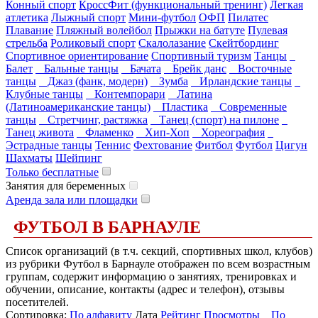
Конный спорт
КроссФит (функциональный тренинг)
Легкая
атлетика
Лыжный спорт
Мини-футбол
ОФП
Пилатес
Плавание
Пляжный волейбол
Прыжки на батуте
Пулевая
стрельба
Роликовый спорт
Скалолазание
Скейтбординг
Спортивное ориентирование
Спортивный туризм
Танцы
Балет
Бальные танцы
Бачата
Брейк данс
Восточные
танцы
Джаз (фанк, модерн)
Зумба
Ирландские танцы
Клубные танцы
Контемпорари
Латина
(Латиноамериканские танцы)
Пластика
Современные
танцы
Стретчинг, растяжка
Танец (спорт) на пилоне
Танец живота
Фламенко
Хип-Хоп
Хореография
Эстрадные танцы
Теннис
Фехтование
Фитбол
Футбол
Цигун
Шахматы
Шейпинг
Только бесплатные
Занятия для беременных
Аренда зала или площадки
ФУТБОЛ В БАРНАУЛЕ
Список организаций (в т.ч. секций, спортивных школ, клубов)
из рубрики Футбол в Барнауле отображен по всем возрастным
группам, содержит информацию о занятиях, тренировках и
обучении, описание, контакты (адрес и телефон), отзывы
посетителей.
Сортировка:
По алфавиту
Дата
Рейтинг
Просмотры
По