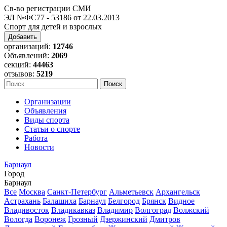
Св-во регистрации СМИ
ЭЛ №ФС77 - 53186 от 22.03.2013
Спорт для детей и взрослых
Добавить
организаций:
12746
Объявлений:
2069
секций:
44463
отзывов:
5219
Организации
Объявления
Виды спорта
Статьи о спорте
Работа
Новости
Барнаул
Город
Барнаул
Все
Москва
Санкт-Петербург
Альметьевск
Архангельск
Астрахань
Балашиха
Барнаул
Белгород
Брянск
Видное
Владивосток
Владикавказ
Владимир
Волгоград
Волжский
Вологда
Воронеж
Грозный
Дзержинский
Дмитров