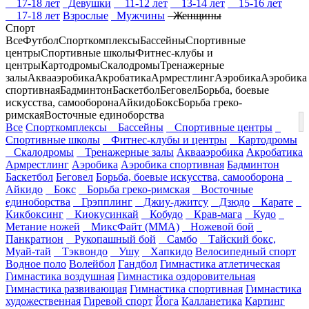
17-18 лет
Девушки
11-12 лет
13-14 лет
15-16 лет
17-18 лет
Взрослые
Мужчины
Женщины
Спорт
Все
Футбол
Спорткомплексы
Бассейны
Спортивные
центры
Спортивные школы
Фитнес-клубы и
центры
Картодромы
Скалодромы
Тренажерные
залы
Аквааэробика
Акробатика
Армрестлинг
Аэробика
Аэробика
спортивная
Бадминтон
Баскетбол
Беговел
Борьба, боевые
искусства, самооборона
Айкидо
Бокс
Борьба греко-
римская
Восточные единоборства
Все
Спорткомплексы
Бассейны
Спортивные центры
Спортивные школы
Фитнес-клубы и центры
Картодромы
Скалодромы
Тренажерные залы
Аквааэробика
Акробатика
Армрестлинг
Аэробика
Аэробика спортивная
Бадминтон
Баскетбол
Беговел
Борьба, боевые искусства, самооборона
Айкидо
Бокс
Борьба греко-римская
Восточные
единоборства
Грэпплинг
Джиу-джитсу
Дзюдо
Карате
Кикбоксинг
Киокусинкай
Кобудо
Крав-мага
Кудо
Метание ножей
МиксФайт (ММА)
Ножевой бой
Панкратион
Рукопашный бой
Самбо
Тайский бокс,
Муай-тай
Тэквондо
Ушу
Хапкидо
Велосипедный спорт
Водное поло
Волейбол
Гандбол
Гимнастика атлетическая
Гимнастика воздушная
Гимнастика оздоровительная
Гимнастика развивающая
Гимнастика спортивная
Гимнастика
художественная
Гиревой спорт
Йога
Калланетика
Картинг