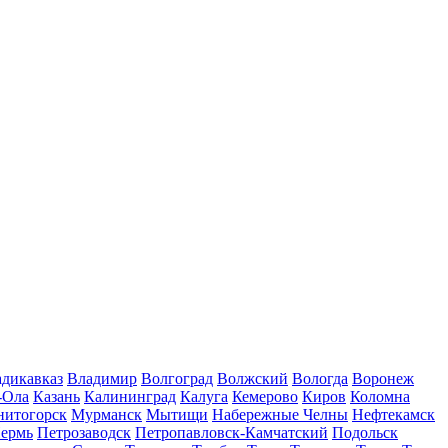
дикавказ
Владимир
Волгоград
Волжский
Вологда
Воронеж
-Ола
Казань
Калининград
Калуга
Кемерово
Киров
Коломна
нитогорск
Мурманск
Мытищи
Набережные Челны
Нефтекамск
ермь
Петрозаводск
Петропавловск-Камчатский
Подольск