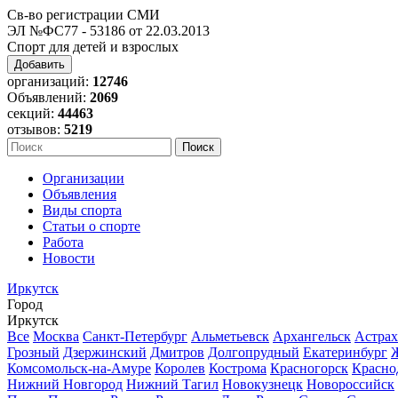
Св-во регистрации СМИ
ЭЛ №ФС77 - 53186 от 22.03.2013
Спорт для детей и взрослых
Добавить
организаций:
12746
Объявлений:
2069
секций:
44463
отзывов:
5219
Организации
Объявления
Виды спорта
Статьи о спорте
Работа
Новости
Иркутск
Город
Иркутск
Все
Москва
Санкт-Петербург
Альметьевск
Архангельск
Астрах
Грозный
Дзержинский
Дмитров
Долгопрудный
Екатеринбург
Комсомольск-на-Амуре
Королев
Кострома
Красногорск
Красно
Нижний Новгород
Нижний Тагил
Новокузнецк
Новороссийск