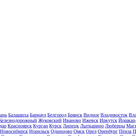
ань
Балашиха
Барнаул
Белгород
Брянск
Видное
Владивосток
Вла
Железнодорожный
Жуковский
Иваново
Ижевск
Иркутск
Йошкар
дар
Красноярск
Курган
Курск
Липецк
Лыткарино
Люберцы
Маг
Новосибирск
Норильск
Одинцово
Омск
Орел
Оренбург
Пенза
П