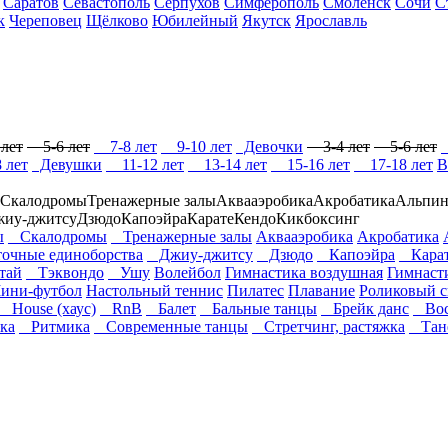
Саратов
Севастополь
Серпухов
Симферополь
Смоленск
Сочи
С
к
Череповец
Щёлково
Юбилейный
Якутск
Ярославль
лет
5-6 лет
7-8 лет
9-10 лет
Девочки
3-4 лет
5-6 лет
 лет
Девушки
11-12 лет
13-14 лет
15-16 лет
17-18 лет
В
Скалодромы
Тренажерные залы
Аквааэробика
Акробатика
Альпин
жиу-джитсу
Дзюдо
Капоэйра
Карате
Кендо
Кикбоксинг
ы
Скалодромы
Тренажерные залы
Аквааэробика
Акробатика
чные единоборства
Джиу-джитсу
Дзюдо
Капоэйра
Кара
тай
Тэквондо
Ушу
Волейбол
Гимнастика воздушная
Гимнаст
ини-футбол
Настольный теннис
Пилатес
Плавание
Роликовый с
House (хаус)
RnB
Балет
Бальные танцы
Брейк данс
Вос
ка
Ритмика
Современные танцы
Стретчинг, растяжка
Тане