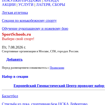
ПОКУПКИ-ПРОДАЖИ
|
АРЕНДА
АКЦИИ
|
УСЛУГИ
|
ЛАГЕРЯ, СБОРЫ
Легкая атлетика
Секция по конькобежному спорту
Обучение рукопашному и ножевому бою
SportSchools.ru
Выбери свой спорт!
Пт, 7.08.2026 г.
Спортивные организации в Москве, СПб, городах России.
Добавить
Перед размещением ознакомьтесь с
Правилами
Набор в секции
Европейский Гимнастический Центр проводит набор д
Баскетбол
Стрельба из лука, спортивная база ЦСКА Лефортово