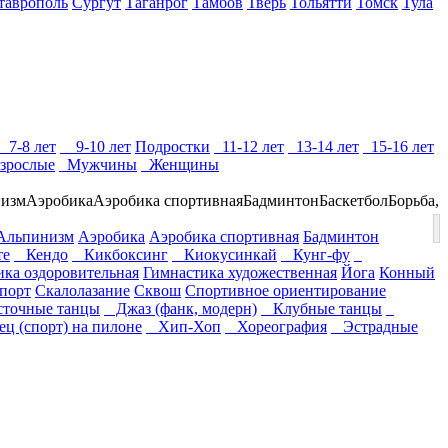
таврополь
Сургут
Таганрог
Тамбов
Тверь
Тольятти
Томск
Тула
7-8 лет
9-10 лет
Подростки
11-12 лет
13-14 лет
15-16 лет
зрослые
Мужчины
Женщины
изм
Аэробика
Аэробика спортивная
Бадминтон
Баскетбол
Борьба,
Альпинизм
Аэробика
Аэробика спортивная
Бадминтон
те
Кендо
Кикбоксинг
Киокусинкай
Кунг-фу
ика оздоровительная
Гимнастика художественная
Йога
Конный
порт
Скалолазание
Сквош
Спортивное ориентирование
точные танцы
Джаз (фанк, модерн)
Клубные танцы
ц (спорт) на пилоне
Хип-Хоп
Хореография
Эстрадные