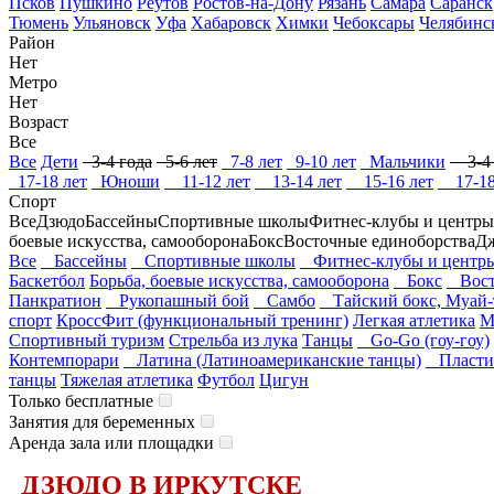
Псков
Пушкино
Реутов
Ростов-на-Дону
Рязань
Самара
Саранск
Тюмень
Ульяновск
Уфа
Хабаровск
Химки
Чебоксары
Челябинс
Район
Нет
Метро
Нет
Возраст
Все
Все
Дети
3-4 года
5-6 лет
7-8 лет
9-10 лет
Мальчики
3-4 
17-18 лет
Юноши
11-12 лет
13-14 лет
15-16 лет
17-18
Спорт
Все
Дзюдо
Бассейны
Спортивные школы
Фитнес-клубы и центры
боевые искусства, самооборона
Бокс
Восточные единоборства
Д
Все
Бассейны
Спортивные школы
Фитнес-клубы и центр
Баскетбол
Борьба, боевые искусства, самооборона
Бокс
Восто
Панкратион
Рукопашный бой
Самбо
Тайский бокс, Муай-
спорт
КроссФит (функциональный тренинг)
Легкая атлетика
М
Спортивный туризм
Стрельба из лука
Танцы
Go-Go (гоу-гоу)
Контемпорари
Латина (Латиноамериканские танцы)
Пласти
танцы
Тяжелая атлетика
Футбол
Цигун
Только бесплатные
Занятия для беременных
Аренда зала или площадки
ДЗЮДО В ИРКУТСКЕ