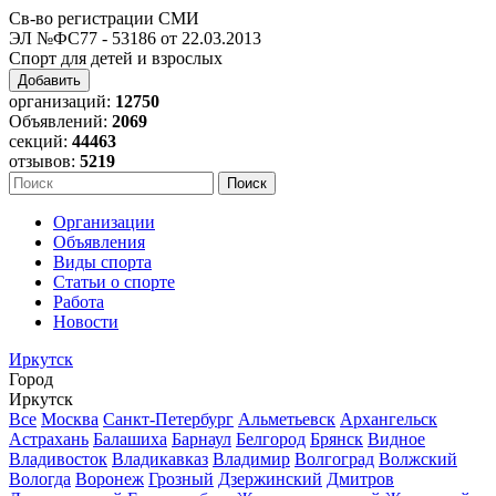
Св-во регистрации СМИ
ЭЛ №ФС77 - 53186 от 22.03.2013
Спорт для детей и взрослых
Добавить
организаций:
12750
Объявлений:
2069
секций:
44463
отзывов:
5219
Организации
Объявления
Виды спорта
Статьи о спорте
Работа
Новости
Иркутск
Город
Иркутск
Все
Москва
Санкт-Петербург
Альметьевск
Архангельск
Астрахань
Балашиха
Барнаул
Белгород
Брянск
Видное
Владивосток
Владикавказ
Владимир
Волгоград
Волжский
Вологда
Воронеж
Грозный
Дзержинский
Дмитров