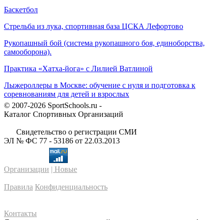
Баскетбол
Стрельба из лука, спортивная база ЦСКА Лефортово
Рукопашный бой (система рукопашного боя, единоборства,
самооборона).
Практика «Хатха-йога» с Лилией Ватлиной
Лыжероллеры в Москве: обучение с нуля и подготовка к
соревнованиям для детей и взрослых
© 2007-2026 SportSchools.ru -
Каталог Спортивных Организаций
Свидетельство о регистрации СМИ
ЭЛ № ФС 77 - 53186 от 22.03.2013
Организации
| Новые
Правила
Конфиденциальность
Контакты