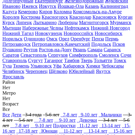
Долгопрудный
Екатеринбург
Железнодорожный
Жуковский
Иваново
Ижевск
Иркутск
Йошкар-Ола
Казань
Калининград
Калуга
Кемерово
Киров
Коломна
Комсомольск-на-Амуре
Королев
Кострома
Красногорск
Краснодар
Красноярск
Курган
Курск
Липецк
Лыткарино
Люберцы
Магнитогорск
Мурманск
Мытищи
Набережные Челны
Нефтекамск
Нижний Новгород
Нижний Тагил
Новокузнецк
Новороссийск
Новосибирск
Норильск
Одинцово
Омск
Орел
Оренбург
Пенза
Пермь
Петрозаводск
Петропавловск-Камчатский
Подольск
Псков
Пушкино
Реутов
Ростов-на-Дону
Рязань
Самара
Саранск
Саратов
Севастополь
Серпухов
Симферополь
Смоленск
Сочи
Ставрополь
Сургут
Таганрог
Тамбов
Тверь
Тольятти
Томск
Тула
Тюмень
Ульяновск
Уфа
Хабаровск
Химки
Чебоксары
Челябинск
Череповец
Щёлково
Юбилейный
Якутск
Ярославль
Район
Нет
Метро
Нет
Возраст
Все
Все
Дети
3-4 года
5-6 лет
7-8 лет
9-10 лет
Мальчики
3-
4 лет
5-6 лет
7-8 лет
9-10 лет
Девочки
3-4 лет
5-6
лет
7-8 лет
9-10 лет
Подростки
11-12 лет
13-14 лет
15-
16 лет
17-18 лет
Юноши
11-12 лет
13-14 лет
15-16 лет