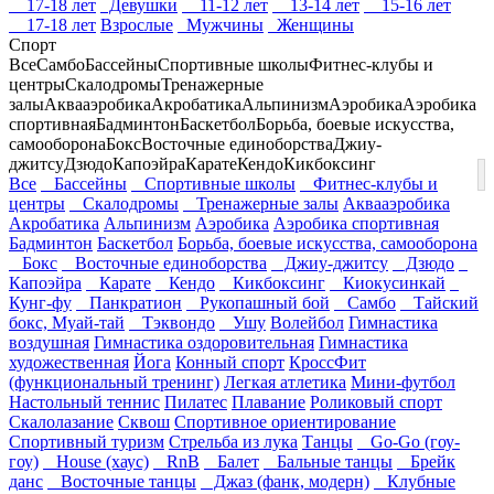
17-18 лет
Девушки
11-12 лет
13-14 лет
15-16 лет
17-18 лет
Взрослые
Мужчины
Женщины
Спорт
Все
Самбо
Бассейны
Спортивные школы
Фитнес-клубы и
центры
Скалодромы
Тренажерные
залы
Аквааэробика
Акробатика
Альпинизм
Аэробика
Аэробика
спортивная
Бадминтон
Баскетбол
Борьба, боевые искусства,
самооборона
Бокс
Восточные единоборства
Джиу-
джитсу
Дзюдо
Капоэйра
Карате
Кендо
Кикбоксинг
Все
Бассейны
Спортивные школы
Фитнес-клубы и
центры
Скалодромы
Тренажерные залы
Аквааэробика
Акробатика
Альпинизм
Аэробика
Аэробика спортивная
Бадминтон
Баскетбол
Борьба, боевые искусства, самооборона
Бокс
Восточные единоборства
Джиу-джитсу
Дзюдо
Капоэйра
Карате
Кендо
Кикбоксинг
Киокусинкай
Кунг-фу
Панкратион
Рукопашный бой
Самбо
Тайский
бокс, Муай-тай
Тэквондо
Ушу
Волейбол
Гимнастика
воздушная
Гимнастика оздоровительная
Гимнастика
художественная
Йога
Конный спорт
КроссФит
(функциональный тренинг)
Легкая атлетика
Мини-футбол
Настольный теннис
Пилатес
Плавание
Роликовый спорт
Скалолазание
Сквош
Спортивное ориентирование
Спортивный туризм
Стрельба из лука
Танцы
Go-Go (гоу-
гоу)
House (хаус)
RnB
Балет
Бальные танцы
Брейк
данс
Восточные танцы
Джаз (фанк, модерн)
Клубные