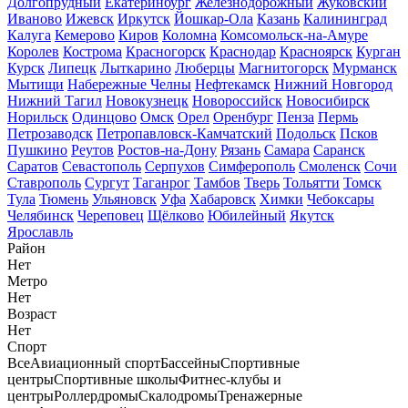
Долгопрудный
Екатеринбург
Железнодорожный
Жуковский
Иваново
Ижевск
Иркутск
Йошкар-Ола
Казань
Калининград
Калуга
Кемерово
Киров
Коломна
Комсомольск-на-Амуре
Королев
Кострома
Красногорск
Краснодар
Красноярск
Курган
Курск
Липецк
Лыткарино
Люберцы
Магнитогорск
Мурманск
Мытищи
Набережные Челны
Нефтекамск
Нижний Новгород
Нижний Тагил
Новокузнецк
Новороссийск
Новосибирск
Норильск
Одинцово
Омск
Орел
Оренбург
Пенза
Пермь
Петрозаводск
Петропавловск-Камчатский
Подольск
Псков
Пушкино
Реутов
Ростов-на-Дону
Рязань
Самара
Саранск
Саратов
Севастополь
Серпухов
Симферополь
Смоленск
Сочи
Ставрополь
Сургут
Таганрог
Тамбов
Тверь
Тольятти
Томск
Тула
Тюмень
Ульяновск
Уфа
Хабаровск
Химки
Чебоксары
Челябинск
Череповец
Щёлково
Юбилейный
Якутск
Ярославль
Район
Нет
Метро
Нет
Возраст
Нет
Спорт
Все
Авиационный спорт
Бассейны
Спортивные
центры
Спортивные школы
Фитнес-клубы и
центры
Роллердромы
Скалодромы
Тренажерные