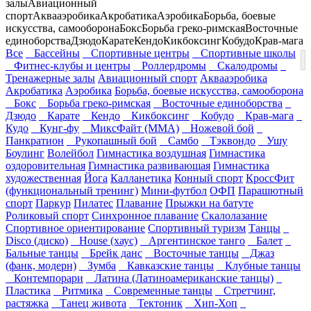
залы
Авиационный
спорт
Аквааэробика
Акробатика
Аэробика
Борьба, боевые
искусства, самооборона
Бокс
Борьба греко-римская
Восточные
единоборства
Дзюдо
Карате
Кендо
Кикбоксинг
Кобудо
Крав-мага
Все
Бассейны
Спортивные центры
Спортивные школы
Фитнес-клубы и центры
Роллердромы
Скалодромы
Тренажерные залы
Авиационный спорт
Аквааэробика
Акробатика
Аэробика
Борьба, боевые искусства, самооборона
Бокс
Борьба греко-римская
Восточные единоборства
Дзюдо
Карате
Кендо
Кикбоксинг
Кобудо
Крав-мага
Кудо
Кунг-фу
МиксФайт (ММА)
Ножевой бой
Панкратион
Рукопашный бой
Самбо
Тэквондо
Ушу
Боулинг
Волейбол
Гимнастика воздушная
Гимнастика
оздоровительная
Гимнастика развивающая
Гимнастика
художественная
Йога
Калланетика
Конный спорт
КроссФит
(функциональный тренинг)
Мини-футбол
ОФП
Парашютный
спорт
Паркур
Пилатес
Плавание
Прыжки на батуте
Роликовый спорт
Синхронное плавание
Скалолазание
Спортивное ориентирование
Спортивный туризм
Танцы
Disco (диско)
House (хаус)
Аргентинское танго
Балет
Бальные танцы
Брейк данс
Восточные танцы
Джаз
(фанк, модерн)
Зумба
Кавказские танцы
Клубные танцы
Контемпорари
Латина (Латиноамериканские танцы)
Пластика
Ритмика
Современные танцы
Стретчинг,
растяжка
Танец живота
Тектоник
Хип-Хоп