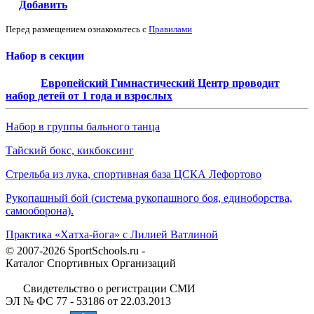
Добавить
Перед размещением ознакомьтесь с
Правилами
Набор в секции
Европейский Гимнастический Центр проводит
набор детей от 1 года и взрослых
Набор в группы бального танца
Тайский бокс, кикбоксинг
Стрельба из лука, спортивная база ЦСКА Лефортово
Рукопашный бой (система рукопашного боя, единоборства,
самооборона).
Практика «Хатха-йога» с Лилией Ватлиной
© 2007-2026 SportSchools.ru -
Каталог Спортивных Организаций
Свидетельство о регистрации СМИ
ЭЛ № ФС 77 - 53186 от 22.03.2013