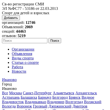
Св-во регистрации СМИ
ЭЛ №ФС77 - 53186 от 22.03.2013
Спорт для детей и взрослых
Добавить
организаций:
12746
Объявлений:
2069
секций:
44463
отзывов:
5219
Организации
Объявления
Виды спорта
Статьи о спорте
Работа
Новости
Иваново
Город
Иваново
Все
Москва
Санкт-Петербург
Альметьевск
Архангельск
Астрахань
Балашиха
Барнаул
Белгород
Брянск
Видное
Владивосток
Владикавказ
Владимир
Волгоград
Волжский
Вологда
Воронеж
Грозный
Дзержинский
Дмитров