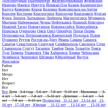
Долгопрудный
Екатеринбург
Железнодорожный
Жуковский
Иваново
Ижевск
Иркутск
Йошкар-Ола
Казань
Калининград
Калуга
Кемерово
Киров
Коломна
Комсомольск-на-Амуре
Королев
Кострома
Красногорск
Краснодар
Красноярск
Курган
Курск
Липецк
Лыткарино
Люберцы
Магнитогорск
Мурманск
Мытищи
Набережные Челны
Нефтекамск
Нижний Новгород
Нижний Тагил
Новокузнецк
Новороссийск
Новосибирск
Норильск
Одинцово
Омск
Орел
Оренбург
Пенза
Пермь
Петрозаводск
Петропавловск-Камчатский
Подольск
Псков
Пушкино
Реутов
Ростов-на-Дону
Рязань
Самара
Саранск
Саратов
Севастополь
Серпухов
Симферополь
Смоленск
Сочи
Ставрополь
Сургут
Таганрог
Тамбов
Тверь
Тольятти
Томск
Тула
Тюмень
Ульяновск
Уфа
Хабаровск
Химки
Чебоксары
Челябинск
Череповец
Щёлково
Юбилейный
Якутск
Ярославль
Район
Нет
Метро
Нет
Возраст
Все
Все
Дети
3-4 года
5-6 лет
7-8 лет
9-10 лет
Мальчики
3-
4 лет
5-6 лет
7-8 лет
9-10 лет
Девочки
3-4 лет
5-6
лет
7-8 лет
9-10 лет
Подростки
11-12 лет
13-14 лет
15-
16 лет
17-18 лет
Юноши
11-12 лет
13-14 лет
15-16 лет