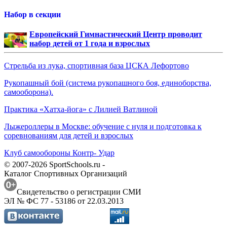
Набор в секции
Европейский Гимнастический Центр проводит
набор детей от 1 года и взрослых
Стрельба из лука, спортивная база ЦСКА Лефортово
Рукопашный бой (система рукопашного боя, единоборства,
самооборона).
Практика «Хатха-йога» с Лилией Ватлиной
Лыжероллеры в Москве: обучение с нуля и подготовка к
соревнованиям для детей и взрослых
Клуб самообороны Контр- Удар
© 2007-2026 SportSchools.ru -
Каталог Спортивных Организаций
Свидетельство о регистрации СМИ
ЭЛ № ФС 77 - 53186 от 22.03.2013