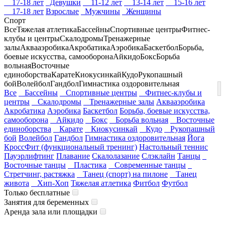
17-18 лет
Девушки
11-12 лет
13-14 лет
15-16 лет
17-18 лет
Взрослые
Мужчины
Женщины
Спорт
Все
Тяжелая атлетика
Бассейны
Спортивные центры
Фитнес-
клубы и центры
Скалодромы
Тренажерные
залы
Аквааэробика
Акробатика
Аэробика
Баскетбол
Борьба,
боевые искусства, самооборона
Айкидо
Бокс
Борьба
вольная
Восточные
единоборства
Карате
Киокусинкай
Кудо
Рукопашный
бой
Волейбол
Гандбол
Гимнастика оздоровительная
Все
Бассейны
Спортивные центры
Фитнес-клубы и
центры
Скалодромы
Тренажерные залы
Аквааэробика
Акробатика
Аэробика
Баскетбол
Борьба, боевые искусства,
самооборона
Айкидо
Бокс
Борьба вольная
Восточные
единоборства
Карате
Киокусинкай
Кудо
Рукопашный
бой
Волейбол
Гандбол
Гимнастика оздоровительная
Йога
КроссФит (функциональный тренинг)
Настольный теннис
Пауэрлифтинг
Плавание
Скалолазание
Слэклайн
Танцы
Восточные танцы
Пластика
Современные танцы
Стретчинг, растяжка
Танец (спорт) на пилоне
Танец
живота
Хип-Хоп
Тяжелая атлетика
Фитбол
Футбол
Только бесплатные
Занятия для беременных
Аренда зала или площадки