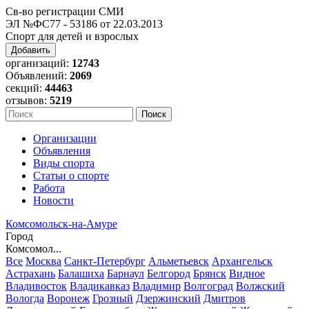
Св-во регистрации СМИ
ЭЛ №ФС77 - 53186 от 22.03.2013
Спорт для детей и взрослых
Добавить
организаций:
12743
Объявлений:
2069
секций:
44463
отзывов:
5219
Организации
Объявления
Виды спорта
Статьи о спорте
Работа
Новости
Комсомольск-на-Амуре
Город
Комсомол...
Все
Москва
Санкт-Петербург
Альметьевск
Архангельск
Астрахань
Балашиха
Барнаул
Белгород
Брянск
Видное
Владивосток
Владикавказ
Владимир
Волгоград
Волжский
Вологда
Воронеж
Грозный
Дзержинский
Дмитров