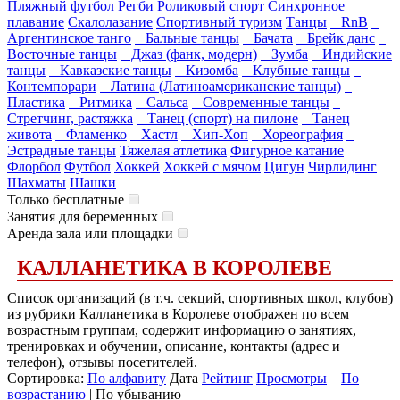
Пляжный футбол
Регби
Роликовый спорт
Синхронное
плавание
Скалолазание
Спортивный туризм
Танцы
RnB
Аргентинское танго
Бальные танцы
Бачата
Брейк данс
Восточные танцы
Джаз (фанк, модерн)
Зумба
Индийские
танцы
Кавказские танцы
Кизомба
Клубные танцы
Контемпорари
Латина (Латиноамериканские танцы)
Пластика
Ритмика
Сальса
Современные танцы
Стретчинг, растяжка
Танец (спорт) на пилоне
Танец
живота
Фламенко
Хастл
Хип-Хоп
Хореография
Эстрадные танцы
Тяжелая атлетика
Фигурное катание
Флорбол
Футбол
Хоккей
Хоккей с мячом
Цигун
Чирлидинг
Шахматы
Шашки
Только бесплатные
Занятия для беременных
Аренда зала или площадки
КАЛЛАНЕТИКА В КОРОЛЕВЕ
Список организаций (в т.ч. секций, спортивных школ, клубов)
из рубрики Калланетика в Королеве отображен по всем
возрастным группам, содержит информацию о занятиях,
тренировках и обучении, описание, контакты (адрес и
телефон), отзывы посетителей.
Сортировка:
По алфавиту
Дата
Рейтинг
Просмотры
По
возрастанию
| По убыванию