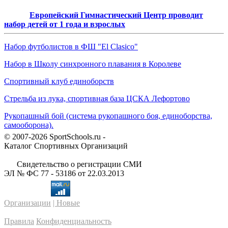
Европейский Гимнастический Центр проводит
набор детей от 1 года и взрослых
Набор футболистов в ФШ "El Clasico"
Набор в Школу синхронного плавания в Королеве
Спортивный клуб единоборств
Стрельба из лука, спортивная база ЦСКА Лефортово
Рукопашный бой (система рукопашного боя, единоборства,
самооборона).
© 2007-2026 SportSchools.ru -
Каталог Спортивных Организаций
Свидетельство о регистрации СМИ
ЭЛ № ФС 77 - 53186 от 22.03.2013
Организации
| Новые
Правила
Конфиденциальность