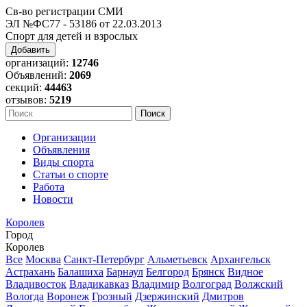
Св-во регистрации СМИ
ЭЛ №ФС77 - 53186 от 22.03.2013
Спорт для детей и взрослых
Добавить
организаций:
12746
Объявлений:
2069
секций:
44463
отзывов:
5219
Организации
Объявления
Виды спорта
Статьи о спорте
Работа
Новости
Королев
Город
Королев
Все
Москва
Санкт-Петербург
Альметьевск
Архангельск
Астрахань
Балашиха
Барнаул
Белгород
Брянск
Видное
Владивосток
Владикавказ
Владимир
Волгоград
Волжский
Вологда
Воронеж
Грозный
Дзержинский
Дмитров