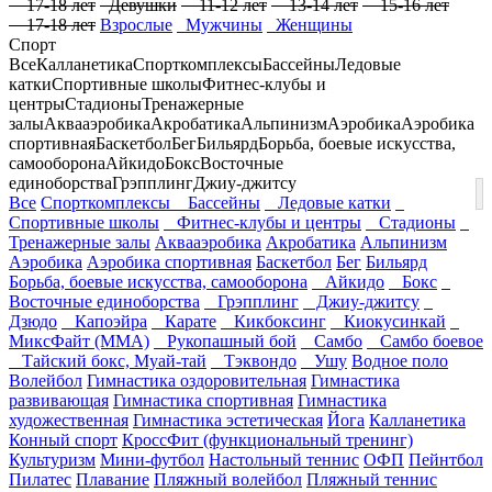
17-18 лет
Девушки
11-12 лет
13-14 лет
15-16 лет
17-18 лет
Взрослые
Мужчины
Женщины
Спорт
Все
Калланетика
Спорткомплексы
Бассейны
Ледовые
катки
Спортивные школы
Фитнес-клубы и
центры
Стадионы
Тренажерные
залы
Аквааэробика
Акробатика
Альпинизм
Аэробика
Аэробика
спортивная
Баскетбол
Бег
Бильярд
Борьба, боевые искусства,
самооборона
Айкидо
Бокс
Восточные
единоборства
Грэпплинг
Джиу-джитсу
Все
Спорткомплексы
Бассейны
Ледовые катки
Спортивные школы
Фитнес-клубы и центры
Стадионы
Тренажерные залы
Аквааэробика
Акробатика
Альпинизм
Аэробика
Аэробика спортивная
Баскетбол
Бег
Бильярд
Борьба, боевые искусства, самооборона
Айкидо
Бокс
Восточные единоборства
Грэпплинг
Джиу-джитсу
Дзюдо
Капоэйра
Карате
Кикбоксинг
Киокусинкай
МиксФайт (ММА)
Рукопашный бой
Самбо
Самбо боевое
Тайский бокс, Муай-тай
Тэквондо
Ушу
Водное поло
Волейбол
Гимнастика оздоровительная
Гимнастика
развивающая
Гимнастика спортивная
Гимнастика
художественная
Гимнастика эстетическая
Йога
Калланетика
Конный спорт
КроссФит (функциональный тренинг)
Культуризм
Мини-футбол
Настольный теннис
ОФП
Пейнтбол
Пилатес
Плавание
Пляжный волейбол
Пляжный теннис