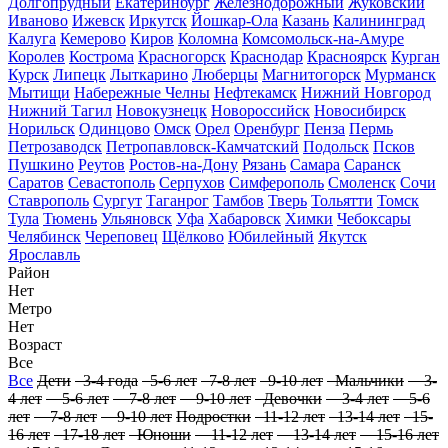
Долгопрудный
Екатеринбург
Железнодорожный
Жуковский
Иваново
Ижевск
Иркутск
Йошкар-Ола
Казань
Калининград
Калуга
Кемерово
Киров
Коломна
Комсомольск-на-Амуре
Королев
Кострома
Красногорск
Краснодар
Красноярск
Курган
Курск
Липецк
Лыткарино
Люберцы
Магнитогорск
Мурманск
Мытищи
Набережные Челны
Нефтекамск
Нижний Новгород
Нижний Тагил
Новокузнецк
Новороссийск
Новосибирск
Норильск
Одинцово
Омск
Орел
Оренбург
Пенза
Пермь
Петрозаводск
Петропавловск-Камчатский
Подольск
Псков
Пушкино
Реутов
Ростов-на-Дону
Рязань
Самара
Саранск
Саратов
Севастополь
Серпухов
Симферополь
Смоленск
Сочи
Ставрополь
Сургут
Таганрог
Тамбов
Тверь
Тольятти
Томск
Тула
Тюмень
Ульяновск
Уфа
Хабаровск
Химки
Чебоксары
Челябинск
Череповец
Щёлково
Юбилейный
Якутск
Ярославль
Район
Нет
Метро
Нет
Возраст
Все
Все
Дети
3-4 года
5-6 лет
7-8 лет
9-10 лет
Мальчики
3-
4 лет
5-6 лет
7-8 лет
9-10 лет
Девочки
3-4 лет
5-6
лет
7-8 лет
9-10 лет
Подростки
11-12 лет
13-14 лет
15-
16 лет
17-18 лет
Юноши
11-12 лет
13-14 лет
15-16 лет