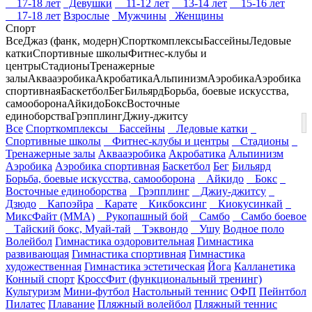
17-18 лет
Девушки
11-12 лет
13-14 лет
15-16 лет
17-18 лет
Взрослые
Мужчины
Женщины
Спорт
Все
Джаз (фанк, модерн)
Спорткомплексы
Бассейны
Ледовые
катки
Спортивные школы
Фитнес-клубы и
центры
Стадионы
Тренажерные
залы
Аквааэробика
Акробатика
Альпинизм
Аэробика
Аэробика
спортивная
Баскетбол
Бег
Бильярд
Борьба, боевые искусства,
самооборона
Айкидо
Бокс
Восточные
единоборства
Грэпплинг
Джиу-джитсу
Все
Спорткомплексы
Бассейны
Ледовые катки
Спортивные школы
Фитнес-клубы и центры
Стадионы
Тренажерные залы
Аквааэробика
Акробатика
Альпинизм
Аэробика
Аэробика спортивная
Баскетбол
Бег
Бильярд
Борьба, боевые искусства, самооборона
Айкидо
Бокс
Восточные единоборства
Грэпплинг
Джиу-джитсу
Дзюдо
Капоэйра
Карате
Кикбоксинг
Киокусинкай
МиксФайт (ММА)
Рукопашный бой
Самбо
Самбо боевое
Тайский бокс, Муай-тай
Тэквондо
Ушу
Водное поло
Волейбол
Гимнастика оздоровительная
Гимнастика
развивающая
Гимнастика спортивная
Гимнастика
художественная
Гимнастика эстетическая
Йога
Калланетика
Конный спорт
КроссФит (функциональный тренинг)
Культуризм
Мини-футбол
Настольный теннис
ОФП
Пейнтбол
Пилатес
Плавание
Пляжный волейбол
Пляжный теннис