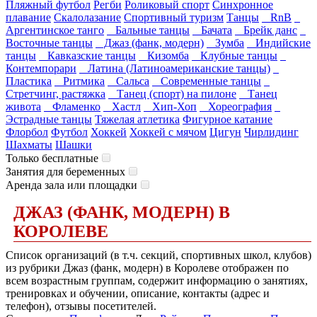
Пляжный футбол
Регби
Роликовый спорт
Синхронное
плавание
Скалолазание
Спортивный туризм
Танцы
RnB
Аргентинское танго
Бальные танцы
Бачата
Брейк данс
Восточные танцы
Джаз (фанк, модерн)
Зумба
Индийские
танцы
Кавказские танцы
Кизомба
Клубные танцы
Контемпорари
Латина (Латиноамериканские танцы)
Пластика
Ритмика
Сальса
Современные танцы
Стретчинг, растяжка
Танец (спорт) на пилоне
Танец
живота
Фламенко
Хастл
Хип-Хоп
Хореография
Эстрадные танцы
Тяжелая атлетика
Фигурное катание
Флорбол
Футбол
Хоккей
Хоккей с мячом
Цигун
Чирлидинг
Шахматы
Шашки
Только бесплатные
Занятия для беременных
Аренда зала или площадки
ДЖАЗ (ФАНК, МОДЕРН) В
КОРОЛЕВЕ
Список организаций (в т.ч. секций, спортивных школ, клубов)
из рубрики Джаз (фанк, модерн) в Королеве отображен по
всем возрастным группам, содержит информацию о занятиях,
тренировках и обучении, описание, контакты (адрес и
телефон), отзывы посетителей.