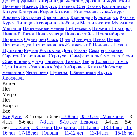
Долгопрудный
Екатеринбург
Железнодорожный
Жуковский
Иваново
Ижевск
Иркутск
Йошкар-Ола
Казань
Калининград
Калуга
Кемерово
Киров
Коломна
Комсомольск-на-Амуре
Королев
Кострома
Красногорск
Краснодар
Красноярск
Курган
Курск
Липецк
Лыткарино
Люберцы
Магнитогорск
Мурманск
Мытищи
Набережные Челны
Нефтекамск
Нижний Новгород
Нижний Тагил
Новокузнецк
Новороссийск
Новосибирск
Норильск
Одинцово
Омск
Орел
Оренбург
Пенза
Пермь
Петрозаводск
Петропавловск-Камчатский
Подольск
Псков
Пушкино
Реутов
Ростов-на-Дону
Рязань
Самара
Саранск
Саратов
Севастополь
Серпухов
Симферополь
Смоленск
Сочи
Ставрополь
Сургут
Таганрог
Тамбов
Тверь
Тольятти
Томск
Тула
Тюмень
Ульяновск
Уфа
Хабаровск
Химки
Чебоксары
Челябинск
Череповец
Щёлково
Юбилейный
Якутск
Ярославль
Район
Нет
Метро
Нет
Возраст
Все
Все
Дети
3-4 года
5-6 лет
7-8 лет
9-10 лет
Мальчики
3-
4 лет
5-6 лет
7-8 лет
9-10 лет
Девочки
3-4 лет
5-6
лет
7-8 лет
9-10 лет
Подростки
11-12 лет
13-14 лет
15-
16 лет
17-18 лет
Юноши
11-12 лет
13-14 лет
15-16 лет