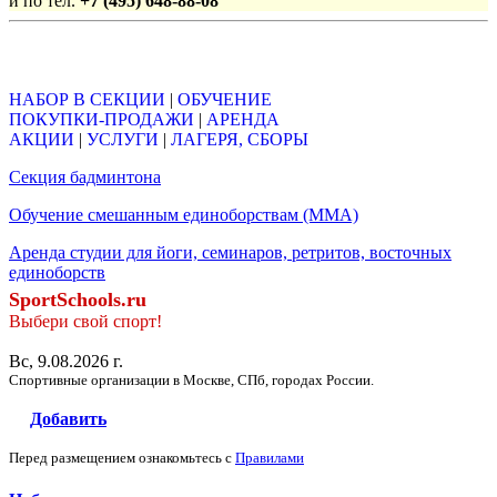
и по тел.
+7 (495) 648-88-08
Объявления
НАБОР В СЕКЦИИ
|
ОБУЧЕНИЕ
ПОКУПКИ-ПРОДАЖИ
|
АРЕНДА
АКЦИИ
|
УСЛУГИ
|
ЛАГЕРЯ, СБОРЫ
Секция бадминтона
Обучение смешанным единоборствам (ММА)
Аренда студии для йоги, семинаров, ретритов, восточных
единоборств
SportSchools.ru
Выбери свой спорт!
Вс, 9.08.2026 г.
Спортивные организации в Москве, СПб, городах России.
Добавить
Перед размещением ознакомьтесь с
Правилами