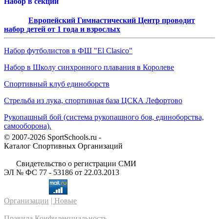
Набор в секции
Европейский Гимнастический Центр проводит
набор детей от 1 года и взрослых
Набор футболистов в ФШ "El Clasico"
Набор в Школу синхронного плавания в Королеве
Спортивный клуб единоборств
Стрельба из лука, спортивная база ЦСКА Лефортово
Рукопашный бой (система рукопашного боя, единоборства,
самооборона).
© 2007-2026 SportSchools.ru -
Каталог Спортивных Организаций
Свидетельство о регистрации СМИ
ЭЛ № ФС 77 - 53186 от 22.03.2013
Организации
| Новые
Правила
Конфиденциальность