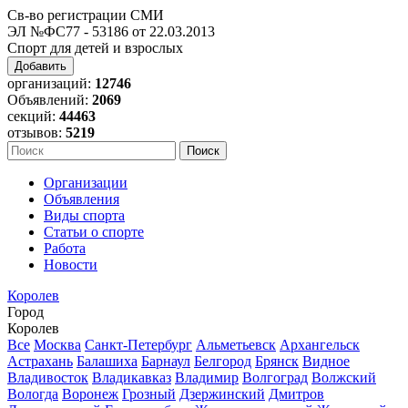
Св-во регистрации СМИ
ЭЛ №ФС77 - 53186 от 22.03.2013
Спорт для детей и взрослых
Добавить
организаций:
12746
Объявлений:
2069
секций:
44463
отзывов:
5219
Организации
Объявления
Виды спорта
Статьи о спорте
Работа
Новости
Королев
Город
Королев
Все
Москва
Санкт-Петербург
Альметьевск
Архангельск
Астрахань
Балашиха
Барнаул
Белгород
Брянск
Видное
Владивосток
Владикавказ
Владимир
Волгоград
Волжский
Вологда
Воронеж
Грозный
Дзержинский
Дмитров