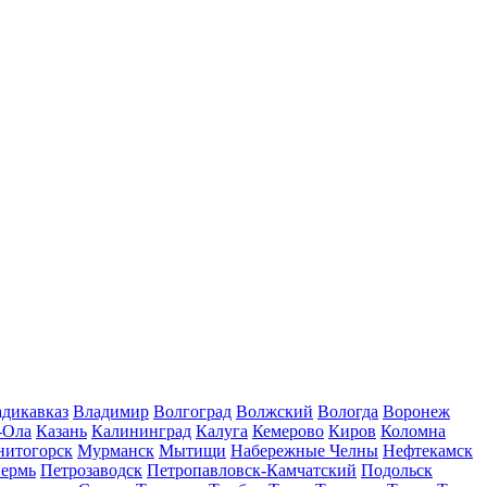
дикавказ
Владимир
Волгоград
Волжский
Вологда
Воронеж
-Ола
Казань
Калининград
Калуга
Кемерово
Киров
Коломна
нитогорск
Мурманск
Мытищи
Набережные Челны
Нефтекамск
ермь
Петрозаводск
Петропавловск-Камчатский
Подольск