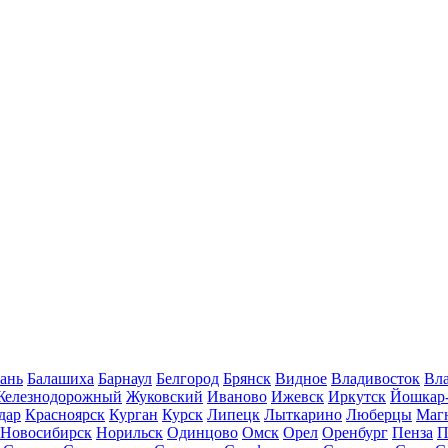
ань
Балашиха
Барнаул
Белгород
Брянск
Видное
Владивосток
Вла
Железнодорожный
Жуковский
Иваново
Ижевск
Иркутск
Йошкар
дар
Красноярск
Курган
Курск
Липецк
Лыткарино
Люберцы
Маг
Новосибирск
Норильск
Одинцово
Омск
Орел
Оренбург
Пенза
П