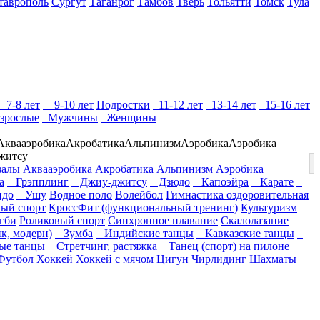
таврополь
Сургут
Таганрог
Тамбов
Тверь
Тольятти
Томск
Тула
7-8 лет
9-10 лет
Подростки
11-12 лет
13-14 лет
15-16 лет
зрослые
Мужчины
Женщины
Аквааэробика
Акробатика
Альпинизм
Аэробика
Аэробика
житсу
залы
Аквааэробика
Акробатика
Альпинизм
Аэробика
а
Грэпплинг
Джиу-джитсу
Дзюдо
Капоэйра
Карате
до
Ушу
Водное поло
Волейбол
Гимнастика оздоровительная
ый спорт
КроссФит (функциональный тренинг)
Культуризм
гби
Роликовый спорт
Синхронное плавание
Скалолазание
к, модерн)
Зумба
Индийские танцы
Кавказские танцы
е танцы
Стретчинг, растяжка
Танец (спорт) на пилоне
Футбол
Хоккей
Хоккей с мячом
Цигун
Чирлидинг
Шахматы