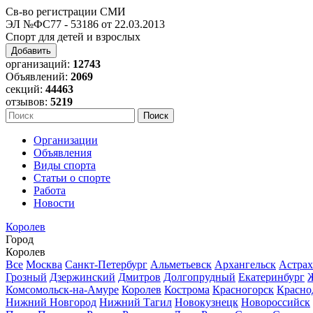
Св-во регистрации СМИ
ЭЛ №ФС77 - 53186 от 22.03.2013
Спорт для детей и взрослых
Добавить
организаций:
12743
Объявлений:
2069
секций:
44463
отзывов:
5219
Организации
Объявления
Виды спорта
Статьи о спорте
Работа
Новости
Королев
Город
Королев
Все
Москва
Санкт-Петербург
Альметьевск
Архангельск
Астрах
Грозный
Дзержинский
Дмитров
Долгопрудный
Екатеринбург
Комсомольск-на-Амуре
Королев
Кострома
Красногорск
Красно
Нижний Новгород
Нижний Тагил
Новокузнецк
Новороссийск