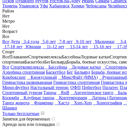
Псков
Пушкино
Реутов
Ростов-на-Дону
Рязань
Самара
Саранск
Тюмень
Ульяновск
Уфа
Хабаровск
Химки
Чебоксары
Челябинс
Район
Нет
Метро
Нет
Возраст
Все
Все
Дети
3-4 года
5-6 лет
7-8 лет
9-10 лет
Мальчики
3-4 
17-18 лет
Юноши
11-12 лет
13-14 лет
15-16 лет
17-18
Спорт
Все
Плавание
Спорткомплексы
Бассейны
Ледовые катки
Спортив
спортивная
Баскетбол
Бег
Бильярд
Борьба, боевые искусства, са
Все
Спорткомплексы
Бассейны
Ледовые катки
Спортивны
Аэробика спортивная
Баскетбол
Бег
Бильярд
Борьба, боевые ис
Кикбоксинг
Киокусинкай
МиксФайт (ММА)
Рукопашный
Гимнастика развивающая
Гимнастика спортивная
Гимнастика 
Мини-футбол
Настольный теннис
ОФП
Пейнтбол
Пилатес
Пла
Спортивный туризм
Танцы
RnB
Аргентинское танго
Баль
Кизомба
Клубные танцы
Контемпорари
Латина (Латиноам
Танец живота
Фламенко
Хастл
Хип-Хоп
Хореография
Э
Шашки
Только бесплатные
Занятия для беременных
Аренда зала или площадки