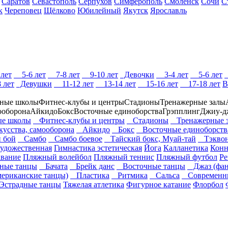
Саратов
Севастополь
Серпухов
Симферополь
Смоленск
Сочи
С
к
Череповец
Щёлково
Юбилейный
Якутск
Ярославль
лет
5-6 лет
7-8 лет
9-10 лет
Девочки
3-4 лет
5-6 лет
 лет
Девушки
11-12 лет
13-14 лет
15-16 лет
17-18 лет
В
ные школы
Фитнес-клубы и центры
Стадионы
Тренажерные залы
мооборона
Айкидо
Бокс
Восточные единоборства
Грэпплинг
Джиу-д
е школы
Фитнес-клубы и центры
Стадионы
Тренажерные 
кусства, самооборона
Айкидо
Бокс
Восточные единоборств
 бой
Самбо
Самбо боевое
Тайский бокс, Муай-тай
Тэквон
художественная
Гимнастика эстетическая
Йога
Калланетика
Конн
вание
Пляжный волейбол
Пляжный теннис
Пляжный футбол
Ре
ные танцы
Бачата
Брейк данс
Восточные танцы
Джаз (фан
ериканские танцы)
Пластика
Ритмика
Сальса
Современны
страдные танцы
Тяжелая атлетика
Фигурное катание
Флорбол