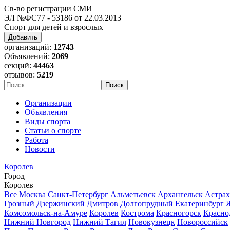
Св-во регистрации СМИ
ЭЛ №ФС77 - 53186 от 22.03.2013
Спорт для детей и взрослых
Добавить
организаций:
12743
Объявлений:
2069
секций:
44463
отзывов:
5219
Организации
Объявления
Виды спорта
Статьи о спорте
Работа
Новости
Королев
Город
Королев
Все
Москва
Санкт-Петербург
Альметьевск
Архангельск
Астрах
Грозный
Дзержинский
Дмитров
Долгопрудный
Екатеринбург
Комсомольск-на-Амуре
Королев
Кострома
Красногорск
Красно
Нижний Новгород
Нижний Тагил
Новокузнецк
Новороссийск