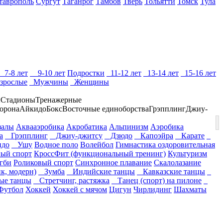
таврополь
Сургут
Таганрог
Тамбов
Тверь
Тольятти
Томск
Тула
7-8 лет
9-10 лет
Подростки
11-12 лет
13-14 лет
15-16 лет
зрослые
Мужчины
Женщины
ы
Стадионы
Тренажерные
борона
Айкидо
Бокс
Восточные единоборства
Грэпплинг
Джиу-
залы
Аквааэробика
Акробатика
Альпинизм
Аэробика
а
Грэпплинг
Джиу-джитсу
Дзюдо
Капоэйра
Карате
до
Ушу
Водное поло
Волейбол
Гимнастика оздоровительная
ый спорт
КроссФит (функциональный тренинг)
Культуризм
гби
Роликовый спорт
Синхронное плавание
Скалолазание
к, модерн)
Зумба
Индийские танцы
Кавказские танцы
е танцы
Стретчинг, растяжка
Танец (спорт) на пилоне
Футбол
Хоккей
Хоккей с мячом
Цигун
Чирлидинг
Шахматы