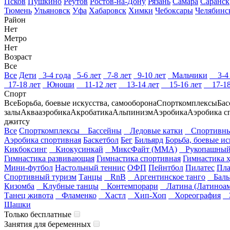
Псков
Пушкино
Реутов
Ростов-на-Дону
Рязань
Самара
Саранск
Тюмень
Ульяновск
Уфа
Хабаровск
Химки
Чебоксары
Челябинс
Район
Нет
Метро
Нет
Возраст
Все
Все
Дети
3-4 года
5-6 лет
7-8 лет
9-10 лет
Мальчики
3-4 
17-18 лет
Юноши
11-12 лет
13-14 лет
15-16 лет
17-18
Спорт
Все
Борьба, боевые искусства, самооборона
Спорткомплексы
Бас
залы
Аквааэробика
Акробатика
Альпинизм
Аэробика
Аэробика с
джитсу
Все
Спорткомплексы
Бассейны
Ледовые катки
Спортивны
Аэробика спортивная
Баскетбол
Бег
Бильярд
Борьба, боевые ис
Кикбоксинг
Киокусинкай
МиксФайт (ММА)
Рукопашный
Гимнастика развивающая
Гимнастика спортивная
Гимнастика 
Мини-футбол
Настольный теннис
ОФП
Пейнтбол
Пилатес
Пла
Спортивный туризм
Танцы
RnB
Аргентинское танго
Баль
Кизомба
Клубные танцы
Контемпорари
Латина (Латиноам
Танец живота
Фламенко
Хастл
Хип-Хоп
Хореография
Э
Шашки
Только бесплатные
Занятия для беременных