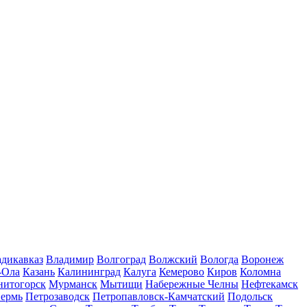
дикавказ
Владимир
Волгоград
Волжский
Вологда
Воронеж
-Ола
Казань
Калининград
Калуга
Кемерово
Киров
Коломна
нитогорск
Мурманск
Мытищи
Набережные Челны
Нефтекамск
ермь
Петрозаводск
Петропавловск-Камчатский
Подольск