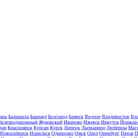
ань
Балашиха
Барнаул
Белгород
Брянск
Видное
Владивосток
Вла
Железнодорожный
Жуковский
Иваново
Ижевск
Иркутск
Йошкар
дар
Красноярск
Курган
Курск
Липецк
Лыткарино
Люберцы
Маг
Новосибирск
Норильск
Одинцово
Омск
Орел
Оренбург
Пенза
П