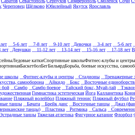
Саратов
Севастополь
Серпухов
Симферополь
Смоленск
Сочи
С
к
Череповец
Щёлково
Юбилейный
Якутск
Ярославль
лет
5-6 лет
7-8 лет
9-10 лет
Девочки
3-4 лет
5-6 лет
 лет
Девушки
11-12 лет
13-14 лет
15-16 лет
17-18 лет
В
сейны
Ледовые катки
Спортивные школы
Фитнес-клубы и центр
портивная
Баскетбол
Бег
Бильярд
Борьба, боевые искусства, самоо
е школы
Фитнес-клубы и центры
Стадионы
Тренажерные 
кусства, самооборона
Айкидо
Бокс
Восточные единоборств
 бой
Самбо
Самбо боевое
Тайский бокс, Муай-тай
Тэквон
художественная
Гимнастика эстетическая
Йога
Калланетика
Конн
вание
Пляжный волейбол
Пляжный теннис
Пляжный футбол
Ре
ные танцы
Бачата
Брейк данс
Восточные танцы
Джаз (фан
ериканские танцы)
Пластика
Ритмика
Сальса
Современны
страдные танцы
Тяжелая атлетика
Фигурное катание
Флорбол