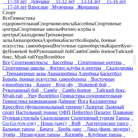
17-18 лет
Девушки
11-12 лет
13-14 лет
15-16 лет
17-18 лет
Взрослые
Мужчины
Женщины
Спорт
Все
Гимнастика
оздоровительная
Спорткомплексы
Бассейны
Спортивные
центры
Спортивные школы
Фитнес-клубы и
центры
Скалодромы
Тренажерные
залы
Аквааэробика
Аэробика
Баскетбол
Борьба, боевые
искусства, самооборона
Восточные единоборства
Карате
Кунг-
фу
Ножевой бой
Рукопашный бой
Самбо
Самбо боевое
Тайский
бокс, Муай-тай
Ушу
Волейбол
Все
Спорткомплексы
Бассейны
Спортивные центры
Спортивные школы
Фитнес-клубы и центры
Скалодромы
Тренажерные залы
Аквааэробика
Аэробика
Баскетбол
Борьба, боевые искусства, самооборона
Восточные
единоборства
Карате
Кунг-фу
Ножевой бой
Рукопашный бой
Самбо
Самбо боевое
Тайский бокс,
Муай-тай
Ушу
Волейбол
Гимнастика оздоровительная
Гимнастика развивающая
Дайвинг
Йога
Калланетика
КроссФит (функциональный тренинг)
Лазертаг
Лыжный
спорт
Настольный теннис
ОФП
Пейнтбол
Пилатес
Плавание
Пулевая стрельба
Скалолазание
Спортивный туризм
Танцы
Go-Go (гоу-гоу)
House (хаус)
RnB
Аргентинское танго
Бальные танцы
Бачата
Брейк данс
Джаз (фанк, модерн)
Зумба
Ирландские танцы
Кизомба
Клубные танцы