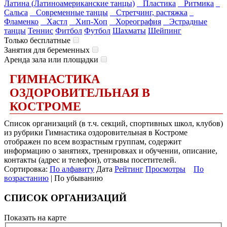
Латина (Латиноамериканские танцы)
Пластика
Ритмика
Сальса
Современные танцы
Стретчинг, растяжка
Фламенко
Хастл
Хип-Хоп
Хореография
Эстрадные
танцы
Теннис
Фитбол
Футбол
Шахматы
Шейпинг
Только бесплатные
Занятия для беременных
Аренда зала или площадки
ГИМНАСТИКА
ОЗДОРОВИТЕЛЬНАЯ В
КОСТРОМЕ
Список организаций (в т.ч. секций, спортивных школ, клубов)
из рубрики Гимнастика оздоровительная в Костроме
отображен по всем возрастным группам, содержит
информацию о занятиях, тренировках и обучении, описание,
контакты (адрес и телефон), отзывы посетителей.
Сортировка:
По алфавиту
Дата
Рейтинг
Просмотры
По
возрастанию
| По убыванию
СПИСОК ОРГАНИЗАЦИЙ
Показать на карте