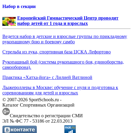
Набор в секции
Европейский Гимнастический Центр проводит
набор детей от 1 года и взрослых
Ведется набор в детские и взрослые группы по прикладному
рукопашному бою и боевому самбо
Стрельба из лука, спортивная база ЦСКА Лефортово
Рукопашный бой (система рукопашного боя, единоборства,
самооборона).
Практика «Хатха-йога» с Лилией Ватлиной
Лыжероллеры в Москве: обучение с нуля и подготовка к
соревнованиям для детей и взрослых
© 2007-2026 SportSchools.ru -
Каталог Спортивных Организаций
Свидетельство о регистрации СМИ
ЭЛ № ФС 77 - 53186 от 22.03.2013