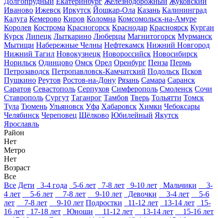
Долгопрудный
Екатеринбург
Железнодорожный
Жуковский
Иваново
Ижевск
Иркутск
Йошкар-Ола
Казань
Калининград
Калуга
Кемерово
Киров
Коломна
Комсомольск-на-Амуре
Королев
Кострома
Красногорск
Краснодар
Красноярск
Курган
Курск
Липецк
Лыткарино
Люберцы
Магнитогорск
Мурманск
Мытищи
Набережные Челны
Нефтекамск
Нижний Новгород
Нижний Тагил
Новокузнецк
Новороссийск
Новосибирск
Норильск
Одинцово
Омск
Орел
Оренбург
Пенза
Пермь
Петрозаводск
Петропавловск-Камчатский
Подольск
Псков
Пушкино
Реутов
Ростов-на-Дону
Рязань
Самара
Саранск
Саратов
Севастополь
Серпухов
Симферополь
Смоленск
Сочи
Ставрополь
Сургут
Таганрог
Тамбов
Тверь
Тольятти
Томск
Тула
Тюмень
Ульяновск
Уфа
Хабаровск
Химки
Чебоксары
Челябинск
Череповец
Щёлково
Юбилейный
Якутск
Ярославль
Район
Нет
Метро
Нет
Возраст
Все
Все
Дети
3-4 года
5-6 лет
7-8 лет
9-10 лет
Мальчики
3-
4 лет
5-6 лет
7-8 лет
9-10 лет
Девочки
3-4 лет
5-6
лет
7-8 лет
9-10 лет
Подростки
11-12 лет
13-14 лет
15-
16 лет
17-18 лет
Юноши
11-12 лет
13-14 лет
15-16 лет