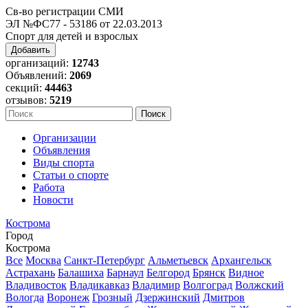
Св-во регистрации СМИ
ЭЛ №ФС77 - 53186 от 22.03.2013
Спорт для детей и взрослых
Добавить
организаций:
12743
Объявлений:
2069
секций:
44463
отзывов:
5219
Организации
Объявления
Виды спорта
Статьи о спорте
Работа
Новости
Кострома
Город
Кострома
Все
Москва
Санкт-Петербург
Альметьевск
Архангельск
Астрахань
Балашиха
Барнаул
Белгород
Брянск
Видное
Владивосток
Владикавказ
Владимир
Волгоград
Волжский
Вологда
Воронеж
Грозный
Дзержинский
Дмитров