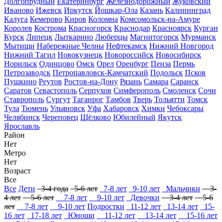
Долгопрудный
Екатеринбург
Железнодорожный
Жуковский
Иваново
Ижевск
Иркутск
Йошкар-Ола
Казань
Калининград
Калуга
Кемерово
Киров
Коломна
Комсомольск-на-Амуре
Королев
Кострома
Красногорск
Краснодар
Красноярск
Курган
Курск
Липецк
Лыткарино
Люберцы
Магнитогорск
Мурманск
Мытищи
Набережные Челны
Нефтекамск
Нижний Новгород
Нижний Тагил
Новокузнецк
Новороссийск
Новосибирск
Норильск
Одинцово
Омск
Орел
Оренбург
Пенза
Пермь
Петрозаводск
Петропавловск-Камчатский
Подольск
Псков
Пушкино
Реутов
Ростов-на-Дону
Рязань
Самара
Саранск
Саратов
Севастополь
Серпухов
Симферополь
Смоленск
Сочи
Ставрополь
Сургут
Таганрог
Тамбов
Тверь
Тольятти
Томск
Тула
Тюмень
Ульяновск
Уфа
Хабаровск
Химки
Чебоксары
Челябинск
Череповец
Щёлково
Юбилейный
Якутск
Ярославль
Район
Нет
Метро
Нет
Возраст
Все
Все
Дети
3-4 года
5-6 лет
7-8 лет
9-10 лет
Мальчики
3-
4 лет
5-6 лет
7-8 лет
9-10 лет
Девочки
3-4 лет
5-6
лет
7-8 лет
9-10 лет
Подростки
11-12 лет
13-14 лет
15-
16 лет
17-18 лет
Юноши
11-12 лет
13-14 лет
15-16 лет