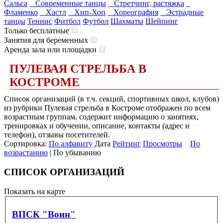
Сальса
Современные танцы
Стретчинг, растяжка
Фламенко
Хастл
Хип-Хоп
Хореография
Эстрадные
танцы
Теннис
Фитбол
Футбол
Шахматы
Шейпинг
Только бесплатные
Занятия для беременных
Аренда зала или площадки
ПУЛЕВАЯ СТРЕЛЬБА В
КОСТРОМЕ
Список организаций (в т.ч. секций, спортивных школ, клубов)
из рубрики Пулевая стрельба в Костроме отображен по всем
возрастным группам, содержит информацию о занятиях,
тренировках и обучении, описание, контакты (адрес и
телефон), отзывы посетителей.
Сортировка:
По алфавиту
Дата
Рейтинг
Просмотры
По
возрастанию
| По убыванию
СПИСОК ОРГАНИЗАЦИЙ
Показать на карте
ВПСК "Воин"