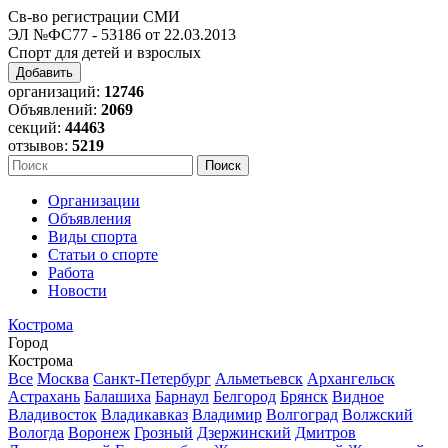
Св-во регистрации СМИ
ЭЛ №ФС77 - 53186 от 22.03.2013
Спорт для детей и взрослых
Добавить
организаций:
12746
Объявлений:
2069
секций:
44463
отзывов:
5219
Организации
Объявления
Виды спорта
Статьи о спорте
Работа
Новости
Кострома
Город
Кострома
Все
Москва
Санкт-Петербург
Альметьевск
Архангельск
Астрахань
Балашиха
Барнаул
Белгород
Брянск
Видное
Владивосток
Владикавказ
Владимир
Волгоград
Волжский
Вологда
Воронеж
Грозный
Дзержинский
Дмитров