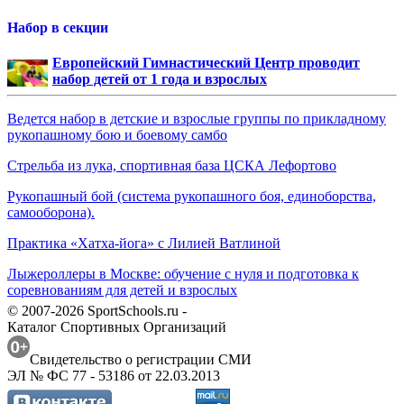
Набор в секции
Европейский Гимнастический Центр проводит
набор детей от 1 года и взрослых
Ведется набор в детские и взрослые группы по прикладному
рукопашному бою и боевому самбо
Стрельба из лука, спортивная база ЦСКА Лефортово
Рукопашный бой (система рукопашного боя, единоборства,
самооборона).
Практика «Хатха-йога» с Лилией Ватлиной
Лыжероллеры в Москве: обучение с нуля и подготовка к
соревнованиям для детей и взрослых
© 2007-2026 SportSchools.ru -
Каталог Спортивных Организаций
Свидетельство о регистрации СМИ
ЭЛ № ФС 77 - 53186 от 22.03.2013