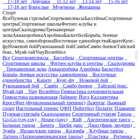
17-18 лет
Девушки
11-12 лет
13-14 лет
15-16 лет
17-18 лет
Взрослые
Мужчины
Женщины
Спорт
Все
Пулевая стрельба
Спорткомплексы
Бассейны
Спортивные
центры
Спортивные школы
Фитнес-клубы и
центры
Скалодромы
Тренажерные
залы
Аквааэробика
Аэробика
Баскетбол
Борьба, боевые
искусства, самооборона
Восточные единоборства
Карате
Кунг-
фу
Ножевой бой
Рукопашный бой
Самбо
Самбо боевое
Тайский
бокс, Муай-тай
Ушу
Волейбол
Все
Спорткомплексы
Бассейны
Спортивные центры
Спортивные школы
Фитнес-клубы и центры
Скалодромы
Тренажерные залы
Аквааэробика
Аэробика
Баскетбол
Борьба, боевые искусства, самооборона
Восточные
единоборства
Карате
Кунг-фу
Ножевой бой
Рукопашный бой
Самбо
Самбо боевое
Тайский бокс,
Муай-тай
Ушу
Волейбол
Гимнастика оздоровительная
Гимнастика развивающая
Дайвинг
Йога
Калланетика
КроссФит (функциональный тренинг)
Лазертаг
Лыжный
спорт
Настольный теннис
ОФП
Пейнтбол
Пилатес
Плавание
Пулевая стрельба
Скалолазание
Спортивный туризм
Танцы
Go-Go (гоу-гоу)
House (хаус)
RnB
Аргентинское танго
Бальные танцы
Бачата
Брейк данс
Джаз (фанк, модерн)
Зумба
Ирландские танцы
Кизомба
Клубные танцы
Латина (Латиноамериканские танцы)
Пластика
Ритмика