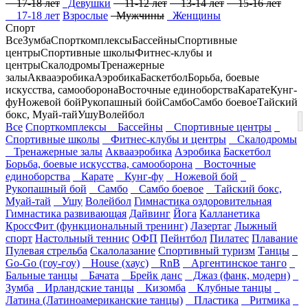
17-18 лет
Девушки
11-12 лет
13-14 лет
15-16 лет
17-18 лет
Взрослые
Мужчины
Женщины
Спорт
Все
Зумба
Спорткомплексы
Бассейны
Спортивные
центры
Спортивные школы
Фитнес-клубы и
центры
Скалодромы
Тренажерные
залы
Аквааэробика
Аэробика
Баскетбол
Борьба, боевые
искусства, самооборона
Восточные единоборства
Карате
Кунг-
фу
Ножевой бой
Рукопашный бой
Самбо
Самбо боевое
Тайский
бокс, Муай-тай
Ушу
Волейбол
Все
Спорткомплексы
Бассейны
Спортивные центры
Спортивные школы
Фитнес-клубы и центры
Скалодромы
Тренажерные залы
Аквааэробика
Аэробика
Баскетбол
Борьба, боевые искусства, самооборона
Восточные
единоборства
Карате
Кунг-фу
Ножевой бой
Рукопашный бой
Самбо
Самбо боевое
Тайский бокс,
Муай-тай
Ушу
Волейбол
Гимнастика оздоровительная
Гимнастика развивающая
Дайвинг
Йога
Калланетика
КроссФит (функциональный тренинг)
Лазертаг
Лыжный
спорт
Настольный теннис
ОФП
Пейнтбол
Пилатес
Плавание
Пулевая стрельба
Скалолазание
Спортивный туризм
Танцы
Go-Go (гоу-гоу)
House (хаус)
RnB
Аргентинское танго
Бальные танцы
Бачата
Брейк данс
Джаз (фанк, модерн)
Зумба
Ирландские танцы
Кизомба
Клубные танцы
Латина (Латиноамериканские танцы)
Пластика
Ритмика