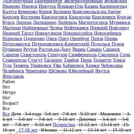
Долгопрудный
Екатеринбург
Железнодорожный
Жуковский
Иваново
Ижевск
Иркутск
Йошкар-Ола
Казань
Калининград
Калуга
Кемерово
Киров
Коломна
Комсомольск-на-Амуре
Королев
Кострома
Красногорск
Краснодар
Красноярск
Курган
Курск
Липецк
Лыткарино
Люберцы
Магнитогорск
Мурманск
Мытищи
Набережные Челны
Нефтекамск
Нижний Новгород
Нижний Тагил
Новокузнецк
Новороссийск
Новосибирск
Норильск
Одинцово
Омск
Орел
Оренбург
Пенза
Пермь
Петрозаводск
Петропавловск-Камчатский
Подольск
Псков
Пушкино
Реутов
Ростов-на-Дону
Рязань
Самара
Саранск
Саратов
Севастополь
Серпухов
Симферополь
Смоленск
Сочи
Ставрополь
Сургут
Таганрог
Тамбов
Тверь
Тольятти
Томск
Тула
Тюмень
Ульяновск
Уфа
Хабаровск
Химки
Чебоксары
Челябинск
Череповец
Щёлково
Юбилейный
Якутск
Ярославль
Район
Нет
Метро
Нет
Возраст
Все
Все
Дети
3-4 года
5-6 лет
7-8 лет
9-10 лет
Мальчики
3-
4 лет
5-6 лет
7-8 лет
9-10 лет
Девочки
3-4 лет
5-6
лет
7-8 лет
9-10 лет
Подростки
11-12 лет
13-14 лет
15-
16 лет
17-18 лет
Юноши
11-12 лет
13-14 лет
15-16 лет