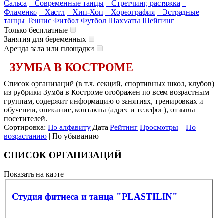
Сальса
Современные танцы
Стретчинг, растяжка
Фламенко
Хастл
Хип-Хоп
Хореография
Эстрадные
танцы
Теннис
Фитбол
Футбол
Шахматы
Шейпинг
Только бесплатные
Занятия для беременных
Аренда зала или площадки
ЗУМБА В КОСТРОМЕ
Список организаций (в т.ч. секций, спортивных школ, клубов)
из рубрики Зумба в Костроме отображен по всем возрастным
группам, содержит информацию о занятиях, тренировках и
обучении, описание, контакты (адрес и телефон), отзывы
посетителей.
Сортировка:
По алфавиту
Дата
Рейтинг
Просмотры
По
возрастанию
| По убыванию
СПИСОК ОРГАНИЗАЦИЙ
Показать на карте
Студия фитнеса и танца "PLASTILIN"