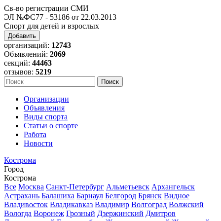
Св-во регистрации СМИ
ЭЛ №ФС77 - 53186 от 22.03.2013
Спорт для детей и взрослых
Добавить
организаций:
12743
Объявлений:
2069
секций:
44463
отзывов:
5219
Организации
Объявления
Виды спорта
Статьи о спорте
Работа
Новости
Кострома
Город
Кострома
Все
Москва
Санкт-Петербург
Альметьевск
Архангельск
Астрахань
Балашиха
Барнаул
Белгород
Брянск
Видное
Владивосток
Владикавказ
Владимир
Волгоград
Волжский
Вологда
Воронеж
Грозный
Дзержинский
Дмитров