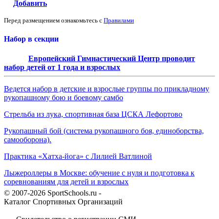
Добавить
Перед размещением ознакомьтесь с
Правилами
Набор в секции
Европейский Гимнастический Центр проводит
набор детей от 1 года и взрослых
Ведется набор в детские и взрослые группы по прикладному
рукопашному бою и боевому самбо
Стрельба из лука, спортивная база ЦСКА Лефортово
Рукопашный бой (система рукопашного боя, единоборства,
самооборона).
Практика «Хатха-йога» с Лилией Ватлиной
Лыжероллеры в Москве: обучение с нуля и подготовка к
соревнованиям для детей и взрослых
© 2007-2026 SportSchools.ru -
Каталог Спортивных Организаций