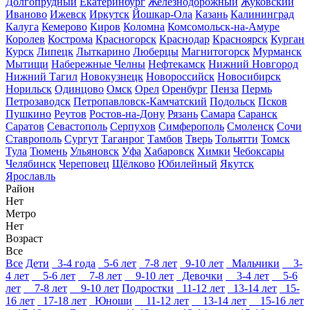
Долгопрудный
Екатеринбург
Железнодорожный
Жуковский
Иваново
Ижевск
Иркутск
Йошкар-Ола
Казань
Калининград
Калуга
Кемерово
Киров
Коломна
Комсомольск-на-Амуре
Королев
Кострома
Красногорск
Краснодар
Красноярск
Курган
Курск
Липецк
Лыткарино
Люберцы
Магнитогорск
Мурманск
Мытищи
Набережные Челны
Нефтекамск
Нижний Новгород
Нижний Тагил
Новокузнецк
Новороссийск
Новосибирск
Норильск
Одинцово
Омск
Орел
Оренбург
Пенза
Пермь
Петрозаводск
Петропавловск-Камчатский
Подольск
Псков
Пушкино
Реутов
Ростов-на-Дону
Рязань
Самара
Саранск
Саратов
Севастополь
Серпухов
Симферополь
Смоленск
Сочи
Ставрополь
Сургут
Таганрог
Тамбов
Тверь
Тольятти
Томск
Тула
Тюмень
Ульяновск
Уфа
Хабаровск
Химки
Чебоксары
Челябинск
Череповец
Щёлково
Юбилейный
Якутск
Ярославль
Район
Нет
Метро
Нет
Возраст
Все
Все
Дети
3-4 года
5-6 лет
7-8 лет
9-10 лет
Мальчики
3-
4 лет
5-6 лет
7-8 лет
9-10 лет
Девочки
3-4 лет
5-6
лет
7-8 лет
9-10 лет
Подростки
11-12 лет
13-14 лет
15-
16 лет
17-18 лет
Юноши
11-12 лет
13-14 лет
15-16 лет