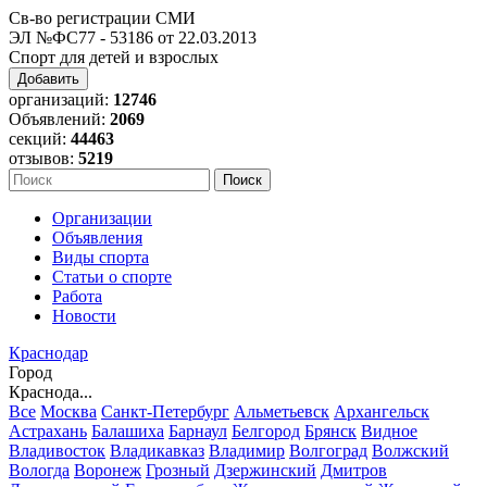
Св-во регистрации СМИ
ЭЛ №ФС77 - 53186 от 22.03.2013
Спорт для детей и взрослых
Добавить
организаций:
12746
Объявлений:
2069
секций:
44463
отзывов:
5219
Организации
Объявления
Виды спорта
Статьи о спорте
Работа
Новости
Краснодар
Город
Краснода...
Все
Москва
Санкт-Петербург
Альметьевск
Архангельск
Астрахань
Балашиха
Барнаул
Белгород
Брянск
Видное
Владивосток
Владикавказ
Владимир
Волгоград
Волжский
Вологда
Воронеж
Грозный
Дзержинский
Дмитров