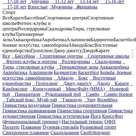
17-18 лет
Девушки
11-12 лет
13-14 лет
15-16 лет
17-18 лет
Взрослые
Мужчины
Женщины
Спорт
Все
Карате
Бассейны
Спортивные центры
Спортивные
школы
Фитнес-клубы и
центры
Роллердромы
Скалодромы
Тиры, стрелковые
клубы
Тренажерные
залы
Аквааэробика
Акробатика
Альпинизм
Бадминтон
Баскетбол
боевые искусства, самооборона
Айкидо
Бокс
Восточные
единоборства
Грэпплинг
Джиу-джитсу
Дзюдо
Карате
Все
Бассейны
Спортивные центры
Спортивные школы
Фитнес-клубы и центры
Роллердромы
Скалодромы
Тиры, стрелковые клубы
Тренажерные залы
Аквааэробика
Акробатика
Альпинизм
Бадминтон
Баскетбол
Борьба, боевые
искусства, самооборона
Айкидо
Бокс
Восточные
единоборства
Грэпплинг
Джиу-джитсу
Дзюдо
Карате
Кикбоксинг
Киокусинкай
МиксФайт (ММА)
Ножевой
бой
Панкратион
Рукопашный бой
Самбо
Самбо боевое
Тайский бокс, Муай-тай
Тэквондо
Ушу
Волейбол
Гимнастика воздушная
Гимнастика оздоровительная
Гимнастика развивающая
Гимнастика спортивная
Гимнастика
художественная
Гимнастика эстетическая
Йога
КроссФит
(функциональный тренинг)
Настольный теннис
ОФП
Пилатес
Плавание
Пулевая стрельба
Роликовый спорт
Синхронное плавание
Скалолазание
Скейтбординг