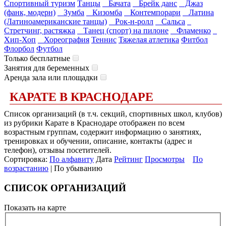
Спортивный туризм
Танцы
Бачата
Брейк данс
Джаз
(фанк, модерн)
Зумба
Кизомба
Контемпорари
Латина
(Латиноамериканские танцы)
Рок-н-ролл
Сальса
Стретчинг, растяжка
Танец (спорт) на пилоне
Фламенко
Хип-Хоп
Хореография
Теннис
Тяжелая атлетика
Фитбол
Флорбол
Футбол
Только бесплатные
Занятия для беременных
Аренда зала или площадки
КАРАТЕ В КРАСНОДАРЕ
Список организаций (в т.ч. секций, спортивных школ, клубов)
из рубрики Карате в Краснодаре отображен по всем
возрастным группам, содержит информацию о занятиях,
тренировках и обучении, описание, контакты (адрес и
телефон), отзывы посетителей.
Сортировка:
По алфавиту
Дата
Рейтинг
Просмотры
По
возрастанию
| По убыванию
СПИСОК ОРГАНИЗАЦИЙ
Показать на карте