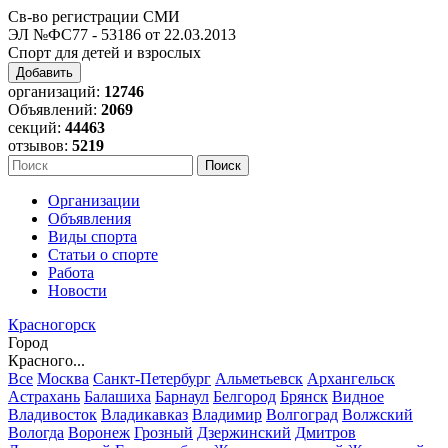
Св-во регистрации СМИ
ЭЛ №ФС77 - 53186 от 22.03.2013
Спорт для детей и взрослых
Добавить
организаций:
12746
Объявлений:
2069
секций:
44463
отзывов:
5219
Организации
Объявления
Виды спорта
Статьи о спорте
Работа
Новости
Красногорск
Город
Красного...
Все
Москва
Санкт-Петербург
Альметьевск
Архангельск
Астрахань
Балашиха
Барнаул
Белгород
Брянск
Видное
Владивосток
Владикавказ
Владимир
Волгоград
Волжский
Вологда
Воронеж
Грозный
Дзержинский
Дмитров