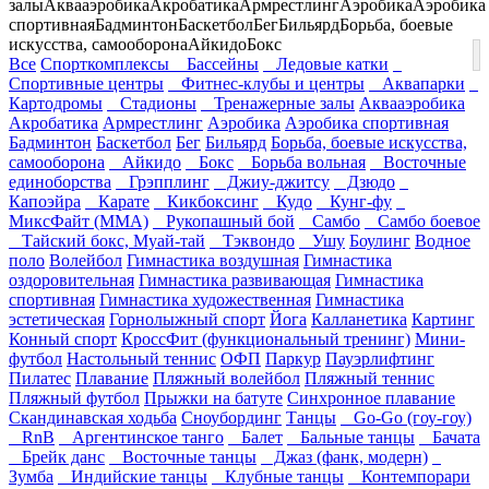
залы
Аквааэробика
Акробатика
Армрестлинг
Аэробика
Аэробика
спортивная
Бадминтон
Баскетбол
Бег
Бильярд
Борьба, боевые
искусства, самооборона
Айкидо
Бокс
Все
Спорткомплексы
Бассейны
Ледовые катки
Спортивные центры
Фитнес-клубы и центры
Аквапарки
Картодромы
Стадионы
Тренажерные залы
Аквааэробика
Акробатика
Армрестлинг
Аэробика
Аэробика спортивная
Бадминтон
Баскетбол
Бег
Бильярд
Борьба, боевые искусства,
самооборона
Айкидо
Бокс
Борьба вольная
Восточные
единоборства
Грэпплинг
Джиу-джитсу
Дзюдо
Капоэйра
Карате
Кикбоксинг
Кудо
Кунг-фу
МиксФайт (ММА)
Рукопашный бой
Самбо
Самбо боевое
Тайский бокс, Муай-тай
Тэквондо
Ушу
Боулинг
Водное
поло
Волейбол
Гимнастика воздушная
Гимнастика
оздоровительная
Гимнастика развивающая
Гимнастика
спортивная
Гимнастика художественная
Гимнастика
эстетическая
Горнолыжный спорт
Йога
Калланетика
Картинг
Конный спорт
КроссФит (функциональный тренинг)
Мини-
футбол
Настольный теннис
ОФП
Паркур
Пауэрлифтинг
Пилатес
Плавание
Пляжный волейбол
Пляжный теннис
Пляжный футбол
Прыжки на батуте
Синхронное плавание
Скандинавская ходьба
Сноубординг
Танцы
Go-Go (гоу-гоу)
RnB
Аргентинское танго
Балет
Бальные танцы
Бачата
Брейк данс
Восточные танцы
Джаз (фанк, модерн)
Зумба
Индийские танцы
Клубные танцы
Контемпорари