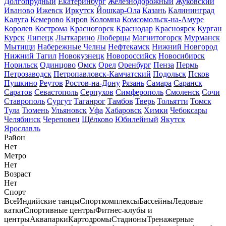
Долгопрудный
Екатеринбург
Железнодорожный
Жуковский
Иваново
Ижевск
Иркутск
Йошкар-Ола
Казань
Калининград
Калуга
Кемерово
Киров
Коломна
Комсомольск-на-Амуре
Королев
Кострома
Красногорск
Краснодар
Красноярск
Курган
Курск
Липецк
Лыткарино
Люберцы
Магнитогорск
Мурманск
Мытищи
Набережные Челны
Нефтекамск
Нижний Новгород
Нижний Тагил
Новокузнецк
Новороссийск
Новосибирск
Норильск
Одинцово
Омск
Орел
Оренбург
Пенза
Пермь
Петрозаводск
Петропавловск-Камчатский
Подольск
Псков
Пушкино
Реутов
Ростов-на-Дону
Рязань
Самара
Саранск
Саратов
Севастополь
Серпухов
Симферополь
Смоленск
Сочи
Ставрополь
Сургут
Таганрог
Тамбов
Тверь
Тольятти
Томск
Тула
Тюмень
Ульяновск
Уфа
Хабаровск
Химки
Чебоксары
Челябинск
Череповец
Щёлково
Юбилейный
Якутск
Ярославль
Район
Нет
Метро
Нет
Возраст
Нет
Спорт
Все
Индийские танцы
Спорткомплексы
Бассейны
Ледовые
катки
Спортивные центры
Фитнес-клубы и
центры
Аквапарки
Картодромы
Стадионы
Тренажерные