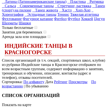
Латина (Латиноамериканские танцы)
Пластика
Ритмика
Сальса
Современные танцы
Стретчинг, растяжка
Танец
(спорт) на пилоне
Танец живота
Хастл
Хип-Хоп
Хореография
Эстрадные танцы
Теннис
Тяжелая атлетика
Фехтование
Фигурное катание
Фитбол
Футбол
Хоккей
Цигун
Шахматы
Шашки
Только бесплатные
Занятия для беременных
Аренда зала или площадки
ИНДИЙСКИЕ ТАНЦЫ В
КРАСНОГОРСКЕ
Список организаций (в т.ч. секций, спортивных школ, клубов)
из рубрики Индийские танцы в Красногорске отображен по
всем возрастным группам, содержит информацию о занятиях,
тренировках и обучении, описание, контакты (адрес и
телефон), отзывы посетителей.
Сортировка:
По алфавиту
Дата
Рейтинг
Просмотры
По
возрастанию
| По убыванию
СПИСОК ОРГАНИЗАЦИЙ
Показать на карте