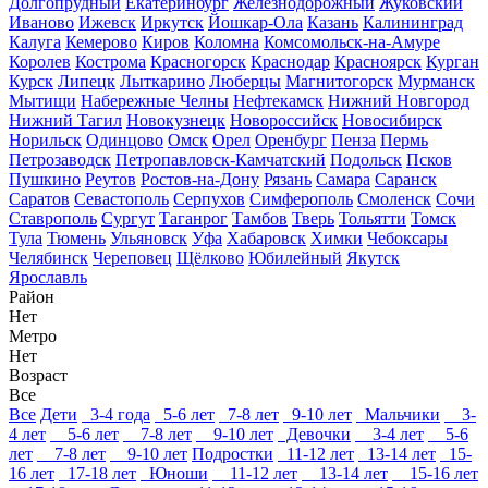
Долгопрудный
Екатеринбург
Железнодорожный
Жуковский
Иваново
Ижевск
Иркутск
Йошкар-Ола
Казань
Калининград
Калуга
Кемерово
Киров
Коломна
Комсомольск-на-Амуре
Королев
Кострома
Красногорск
Краснодар
Красноярск
Курган
Курск
Липецк
Лыткарино
Люберцы
Магнитогорск
Мурманск
Мытищи
Набережные Челны
Нефтекамск
Нижний Новгород
Нижний Тагил
Новокузнецк
Новороссийск
Новосибирск
Норильск
Одинцово
Омск
Орел
Оренбург
Пенза
Пермь
Петрозаводск
Петропавловск-Камчатский
Подольск
Псков
Пушкино
Реутов
Ростов-на-Дону
Рязань
Самара
Саранск
Саратов
Севастополь
Серпухов
Симферополь
Смоленск
Сочи
Ставрополь
Сургут
Таганрог
Тамбов
Тверь
Тольятти
Томск
Тула
Тюмень
Ульяновск
Уфа
Хабаровск
Химки
Чебоксары
Челябинск
Череповец
Щёлково
Юбилейный
Якутск
Ярославль
Район
Нет
Метро
Нет
Возраст
Все
Все
Дети
3-4 года
5-6 лет
7-8 лет
9-10 лет
Мальчики
3-
4 лет
5-6 лет
7-8 лет
9-10 лет
Девочки
3-4 лет
5-6
лет
7-8 лет
9-10 лет
Подростки
11-12 лет
13-14 лет
15-
16 лет
17-18 лет
Юноши
11-12 лет
13-14 лет
15-16 лет