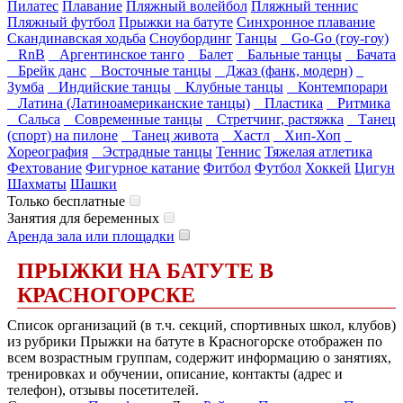
Пилатес
Плавание
Пляжный волейбол
Пляжный теннис
Пляжный футбол
Прыжки на батуте
Синхронное плавание
Скандинавская ходьба
Сноубординг
Танцы
Go-Go (гоу-гоу)
RnB
Аргентинское танго
Балет
Бальные танцы
Бачата
Брейк данс
Восточные танцы
Джаз (фанк, модерн)
Зумба
Индийские танцы
Клубные танцы
Контемпорари
Латина (Латиноамериканские танцы)
Пластика
Ритмика
Сальса
Современные танцы
Стретчинг, растяжка
Танец
(спорт) на пилоне
Танец живота
Хастл
Хип-Хоп
Хореография
Эстрадные танцы
Теннис
Тяжелая атлетика
Фехтование
Фигурное катание
Фитбол
Футбол
Хоккей
Цигун
Шахматы
Шашки
Только бесплатные
Занятия для беременных
Аренда зала или площадки
ПРЫЖКИ НА БАТУТЕ В
КРАСНОГОРСКЕ
Список организаций (в т.ч. секций, спортивных школ, клубов)
из рубрики Прыжки на батуте в Красногорске отображен по
всем возрастным группам, содержит информацию о занятиях,
тренировках и обучении, описание, контакты (адрес и
телефон), отзывы посетителей.