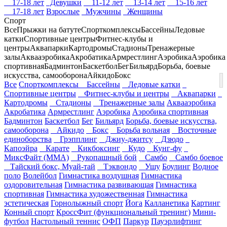
17-18 лет
Девушки
11-12 лет
13-14 лет
15-16 лет
17-18 лет
Взрослые
Мужчины
Женщины
Спорт
Все
Прыжки на батуте
Спорткомплексы
Бассейны
Ледовые
катки
Спортивные центры
Фитнес-клубы и
центры
Аквапарки
Картодромы
Стадионы
Тренажерные
залы
Аквааэробика
Акробатика
Армрестлинг
Аэробика
Аэробика
спортивная
Бадминтон
Баскетбол
Бег
Бильярд
Борьба, боевые
искусства, самооборона
Айкидо
Бокс
Все
Спорткомплексы
Бассейны
Ледовые катки
Спортивные центры
Фитнес-клубы и центры
Аквапарки
Картодромы
Стадионы
Тренажерные залы
Аквааэробика
Акробатика
Армрестлинг
Аэробика
Аэробика спортивная
Бадминтон
Баскетбол
Бег
Бильярд
Борьба, боевые искусства,
самооборона
Айкидо
Бокс
Борьба вольная
Восточные
единоборства
Грэпплинг
Джиу-джитсу
Дзюдо
Капоэйра
Карате
Кикбоксинг
Кудо
Кунг-фу
МиксФайт (ММА)
Рукопашный бой
Самбо
Самбо боевое
Тайский бокс, Муай-тай
Тэквондо
Ушу
Боулинг
Водное
поло
Волейбол
Гимнастика воздушная
Гимнастика
оздоровительная
Гимнастика развивающая
Гимнастика
спортивная
Гимнастика художественная
Гимнастика
эстетическая
Горнолыжный спорт
Йога
Калланетика
Картинг
Конный спорт
КроссФит (функциональный тренинг)
Мини-
футбол
Настольный теннис
ОФП
Паркур
Пауэрлифтинг