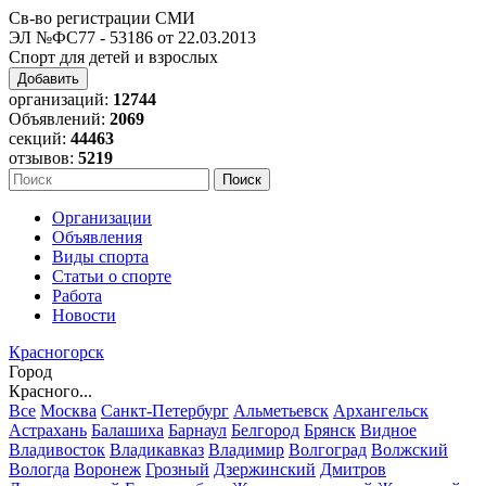
Св-во регистрации СМИ
ЭЛ №ФС77 - 53186 от 22.03.2013
Спорт для детей и взрослых
Добавить
организаций:
12744
Объявлений:
2069
секций:
44463
отзывов:
5219
Организации
Объявления
Виды спорта
Статьи о спорте
Работа
Новости
Красногорск
Город
Красного...
Все
Москва
Санкт-Петербург
Альметьевск
Архангельск
Астрахань
Балашиха
Барнаул
Белгород
Брянск
Видное
Владивосток
Владикавказ
Владимир
Волгоград
Волжский
Вологда
Воронеж
Грозный
Дзержинский
Дмитров