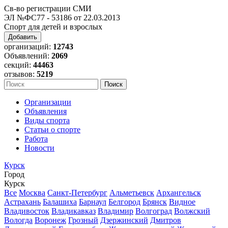
Св-во регистрации СМИ
ЭЛ №ФС77 - 53186 от 22.03.2013
Спорт для детей и взрослых
Добавить
организаций:
12743
Объявлений:
2069
секций:
44463
отзывов:
5219
Организации
Объявления
Виды спорта
Статьи о спорте
Работа
Новости
Курск
Город
Курск
Все
Москва
Санкт-Петербург
Альметьевск
Архангельск
Астрахань
Балашиха
Барнаул
Белгород
Брянск
Видное
Владивосток
Владикавказ
Владимир
Волгоград
Волжский
Вологда
Воронеж
Грозный
Дзержинский
Дмитров