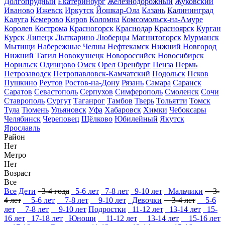
Долгопрудный
Екатеринбург
Железнодорожный
Жуковский
Иваново
Ижевск
Иркутск
Йошкар-Ола
Казань
Калининград
Калуга
Кемерово
Киров
Коломна
Комсомольск-на-Амуре
Королев
Кострома
Красногорск
Краснодар
Красноярск
Курган
Курск
Липецк
Лыткарино
Люберцы
Магнитогорск
Мурманск
Мытищи
Набережные Челны
Нефтекамск
Нижний Новгород
Нижний Тагил
Новокузнецк
Новороссийск
Новосибирск
Норильск
Одинцово
Омск
Орел
Оренбург
Пенза
Пермь
Петрозаводск
Петропавловск-Камчатский
Подольск
Псков
Пушкино
Реутов
Ростов-на-Дону
Рязань
Самара
Саранск
Саратов
Севастополь
Серпухов
Симферополь
Смоленск
Сочи
Ставрополь
Сургут
Таганрог
Тамбов
Тверь
Тольятти
Томск
Тула
Тюмень
Ульяновск
Уфа
Хабаровск
Химки
Чебоксары
Челябинск
Череповец
Щёлково
Юбилейный
Якутск
Ярославль
Район
Нет
Метро
Нет
Возраст
Все
Все
Дети
3-4 года
5-6 лет
7-8 лет
9-10 лет
Мальчики
3-
4 лет
5-6 лет
7-8 лет
9-10 лет
Девочки
3-4 лет
5-6
лет
7-8 лет
9-10 лет
Подростки
11-12 лет
13-14 лет
15-
16 лет
17-18 лет
Юноши
11-12 лет
13-14 лет
15-16 лет