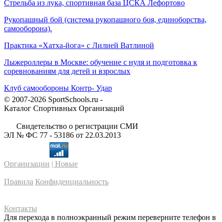
Стрельба из лука, спортивная база ЦСКА Лефортово
Рукопашный бой (система рукопашного боя, единоборства,
самооборона).
Практика «Хатха-йога» с Лилией Ватлиной
Лыжероллеры в Москве: обучение с нуля и подготовка к
соревнованиям для детей и взрослых
Клуб самообороны Контр- Удар
© 2007-2026 SportSchools.ru -
Каталог Спортивных Организаций
Свидетельство о регистрации СМИ
ЭЛ № ФС 77 - 53186 от 22.03.2013
Организации
| Новые
Правила
Конфиденциальность
Контакты
Для перехода в полноэкранный режим переверните телефон в