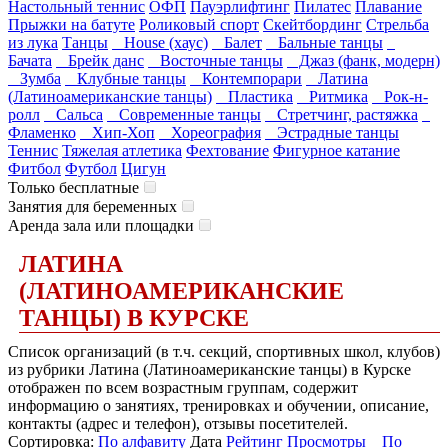
Настольный теннис
ОФП
Пауэрлифтинг
Пилатес
Плавание
Прыжки на батуте
Роликовый спорт
Скейтбординг
Стрельба
из лука
Танцы
House (хаус)
Балет
Бальные танцы
Бачата
Брейк данс
Восточные танцы
Джаз (фанк, модерн)
Зумба
Клубные танцы
Контемпорари
Латина
(Латиноамериканские танцы)
Пластика
Ритмика
Рок-н-
ролл
Сальса
Современные танцы
Стретчинг, растяжка
Фламенко
Хип-Хоп
Хореография
Эстрадные танцы
Теннис
Тяжелая атлетика
Фехтование
Фигурное катание
Фитбол
Футбол
Цигун
Только бесплатные
Занятия для беременных
Аренда зала или площадки
ЛАТИНА
(ЛАТИНОАМЕРИКАНСКИЕ
ТАНЦЫ) В КУРСКЕ
Список организаций (в т.ч. секций, спортивных школ, клубов)
из рубрики Латина (Латиноамериканские танцы) в Курске
отображен по всем возрастным группам, содержит
информацию о занятиях, тренировках и обучении, описание,
контакты (адрес и телефон), отзывы посетителей.
Сортировка:
По алфавиту
Дата
Рейтинг
Просмотры
По