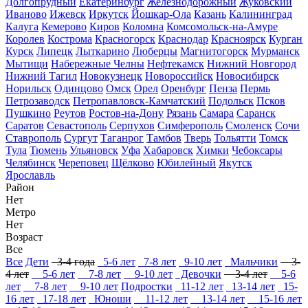
Долгопрудный
Екатеринбург
Железнодорожный
Жуковский
Иваново
Ижевск
Иркутск
Йошкар-Ола
Казань
Калининград
Калуга
Кемерово
Киров
Коломна
Комсомольск-на-Амуре
Королев
Кострома
Красногорск
Краснодар
Красноярск
Курган
Курск
Липецк
Лыткарино
Люберцы
Магнитогорск
Мурманск
Мытищи
Набережные Челны
Нефтекамск
Нижний Новгород
Нижний Тагил
Новокузнецк
Новороссийск
Новосибирск
Норильск
Одинцово
Омск
Орел
Оренбург
Пенза
Пермь
Петрозаводск
Петропавловск-Камчатский
Подольск
Псков
Пушкино
Реутов
Ростов-на-Дону
Рязань
Самара
Саранск
Саратов
Севастополь
Серпухов
Симферополь
Смоленск
Сочи
Ставрополь
Сургут
Таганрог
Тамбов
Тверь
Тольятти
Томск
Тула
Тюмень
Ульяновск
Уфа
Хабаровск
Химки
Чебоксары
Челябинск
Череповец
Щёлково
Юбилейный
Якутск
Ярославль
Район
Нет
Метро
Нет
Возраст
Все
Все
Дети
3-4 года
5-6 лет
7-8 лет
9-10 лет
Мальчики
3-
4 лет
5-6 лет
7-8 лет
9-10 лет
Девочки
3-4 лет
5-6
лет
7-8 лет
9-10 лет
Подростки
11-12 лет
13-14 лет
15-
16 лет
17-18 лет
Юноши
11-12 лет
13-14 лет
15-16 лет