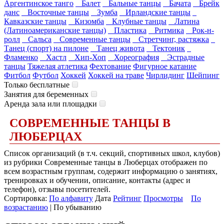
Аргентинское танго
Балет
Бальные танцы
Бачата
Брейк
данс
Восточные танцы
Зумба
Ирландские танцы
Кавказские танцы
Кизомба
Клубные танцы
Латина
(Латиноамериканские танцы)
Пластика
Ритмика
Рок-н-
ролл
Сальса
Современные танцы
Стретчинг, растяжка
Танец (спорт) на пилоне
Танец живота
Тектоник
Фламенко
Хастл
Хип-Хоп
Хореография
Эстрадные
танцы
Тяжелая атлетика
Фехтование
Фигурное катание
Фитбол
Футбол
Хоккей
Хоккей на траве
Чирлидинг
Шейпинг
Только бесплатные
Занятия для беременных
Аренда зала или площадки
СОВРЕМЕННЫЕ ТАНЦЫ В
ЛЮБЕРЦАХ
Список организаций (в т.ч. секций, спортивных школ, клубов)
из рубрики Современные танцы в Люберцах отображен по
всем возрастным группам, содержит информацию о занятиях,
тренировках и обучении, описание, контакты (адрес и
телефон), отзывы посетителей.
Сортировка:
По алфавиту
Дата
Рейтинг
Просмотры
По
возрастанию
| По убыванию