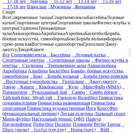
17-18 лет
Девушки
11-12 лет
13-14 лет
15-16 лет
17-18 лет
Взрослые
Мужчины
Женщины
Спорт
Все
Современные танцы
Спорткомплексы
Бассейны
Ледовые
катки
Спортивные центры
Спортивные школы
Фитнес-клубы и
центры
Стадионы
Тренажерные
залы
Аквааэробика
Акробатика
Аэробика
Баскетбол
Борьба,
боевые искусства, самооборона
Бокс
Борьба вольная
Борьба
греко-римская
Восточные единоборства
Грэпплинг
Джиу-
джитсу
Дзюдо
Карате
Все
Спорткомплексы
Бассейны
Ледовые катки
Спортивные центры
Спортивные школы
Фитнес-клубы и
центры
Стадионы
Тренажерные залы
Аквааэробика
Акробатика
Аэробика
Баскетбол
Борьба, боевые искусства,
самооборона
Бокс
Борьба вольная
Борьба греко-римская
Восточные единоборства
Грэпплинг
Джиу-джитсу
Дзюдо
Карате
Кикбоксинг
Кудо
МиксФайт (ММА)
Панкратион
Рукопашный бой
Самбо
Самбо боевое
Тайский бокс, Муай-тай
Тэквондо
Волейбол
Гимнастика
оздоровительная
Гимнастика развивающая
Гимнастика
спортивная
Гимнастика художественная
Йога
КроссФит
(функциональный тренинг)
Легкая атлетика
Лыжный спорт
Мини-футбол
Настольный теннис
ОФП
Паркур
Пауэрлифтинг
Пейнтбол
Пилатес
Плавание
Регби
Танцы
Disco (диско)
Go-Go (гоу-гоу)
House (хаус)
RnB