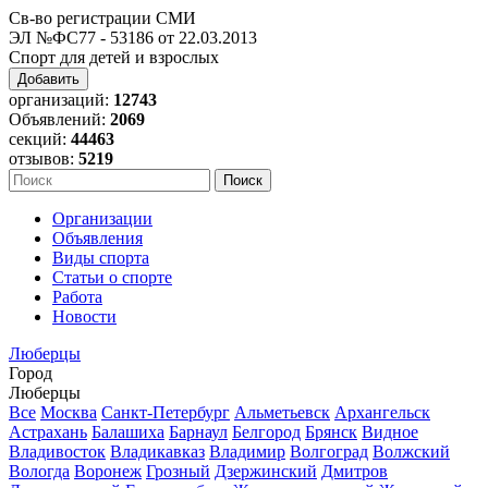
Св-во регистрации СМИ
ЭЛ №ФС77 - 53186 от 22.03.2013
Спорт для детей и взрослых
Добавить
организаций:
12743
Объявлений:
2069
секций:
44463
отзывов:
5219
Организации
Объявления
Виды спорта
Статьи о спорте
Работа
Новости
Люберцы
Город
Люберцы
Все
Москва
Санкт-Петербург
Альметьевск
Архангельск
Астрахань
Балашиха
Барнаул
Белгород
Брянск
Видное
Владивосток
Владикавказ
Владимир
Волгоград
Волжский
Вологда
Воронеж
Грозный
Дзержинский
Дмитров