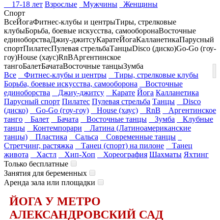
17-18 лет
Взрослые
Мужчины
Женщины
Спорт
Все
Йога
Фитнес-клубы и центры
Тиры, стрелковые
клубы
Борьба, боевые искусства, самооборона
Восточные
единоборства
Джиу-джитсу
Карате
Йога
Калланетика
Парусный
спорт
Пилатес
Пулевая стрельба
Танцы
Disco (диско)
Go-Go (гоу-
гоу)
House (хаус)
RnB
Аргентинское
танго
Балет
Бачата
Восточные танцы
Зумба
Все
Фитнес-клубы и центры
Тиры, стрелковые клубы
Борьба, боевые искусства, самооборона
Восточные
единоборства
Джиу-джитсу
Карате
Йога
Калланетика
Парусный спорт
Пилатес
Пулевая стрельба
Танцы
Disco
(диско)
Go-Go (гоу-гоу)
House (хаус)
RnB
Аргентинское
танго
Балет
Бачата
Восточные танцы
Зумба
Клубные
танцы
Контемпорари
Латина (Латиноамериканские
танцы)
Пластика
Сальса
Современные танцы
Стретчинг, растяжка
Танец (спорт) на пилоне
Танец
живота
Хастл
Хип-Хоп
Хореография
Шахматы
Яхтинг
Только бесплатные
Занятия для беременных
Аренда зала или площадки
ЙОГА У МЕТРО
АЛЕКСАНДРОВСКИЙ САД