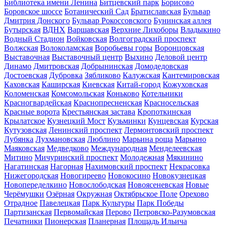
Библиотека имени Ленина
Битцевский парк
Борисово
Боровское шоссе
Ботанический Сад
Братиславская
Бульвар
Дмитрия Донского
Бульвар Рокоссовского
Бунинская аллея
Бутырская
ВДНХ
Варшавская
Верхние Лихоборы
Владыкино
Водный Стадион
Войковская
Волгоградский проспект
Волжская
Волоколамская
Воробьевы горы
Воронцовская
Выставочная
Выставочный центр
Выхино
Деловой центр
Динамо
Дмитровская
Добрынинская
Домодедовская
Достоевская
Дубровка
Зябликово
Калужская
Кантемировская
Каховская
Каширская
Киевская
Китай-город
Кожуховская
Коломенская
Комсомольская
Коньково
Котельники
Красногвардейская
Краснопресненская
Красносельская
Красные ворота
Крестьянская застава
Кропоткинская
Крылатское
Кузнецкий Мост
Кузьминки
Кунцевская
Курская
Кутузовская
Ленинский проспект
Лермонтовский проспект
Лубянка
Лухмановская
Люблино
Марьина роща
Марьино
Маяковская
Медведково
Международная
Менделеевская
Митино
Мичуринский проспект
Молодежная
Мякинино
Нагатинская
Нагорная
Нахимовский проспект
Некрасовка
Нижегородская
Новогиреево
Новокосино
Новокузнецкая
Новопеределкино
Новослободская
Новоясеневская
Новые
Черёмушки
Озёрная
Окружная
Октябрьское Поле
Орехово
Отрадное
Павелецкая
Парк Культуры
Парк Победы
Партизанская
Первомайская
Перово
Петровско-Разумовская
Печатники
Пионерская
Планерная
Площадь Ильича