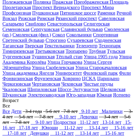
Полежаевская
Полянка
Пражская
Преображенская Площадь
Пролетарская
Проспект Вернадского
Проспект Мира
Профсоюзная
Пушкинская
Пятницкое шоссе
Раменки
Речной
Вокзал
Рижская
Римская
Рязанский проспект
Савеловская
Саларьево
Свиблово
Севастопольская
Селигерская
Семеновская
Серпуховская
Славянский бульвар
Смоленская
(ар.)
Смоленская (фил.)
Сокол
Сокольники
Спортивная
Сретенский бульвар
Строгино
Сухаревская
Сходненская
Таганская
Тверская
Текстильщики
Телецентр
Технопарк
Тимирязевская
Третьяковская
Тропарево
Трубная
Тульская
Тургеневская
Тушинская
Тёплый стан
Улица 1905 года
Улица
Академика Королёва
Улица Горчакова
Улица Сергея
Эйзенштейна
Улица Скобелевская
Улица Старокачаловская
Улица академика Янгеля
Университет
Филевский парк
Фили
Фонвизинская
Фрунзенская
Ховрино
ЦСКА
Царицыно
Черкизовская
Чертановская
Чеховская
Чистые пруды
Чкаловская
Шипиловская
Шоссе Энтузиастов
Щелковская
Щукинская
Электрозаводская
Юго-западная
Южная
Ясенево
Возраст
Все
Все
Дети
3-4 года
5-6 лет
7-8 лет
9-10 лет
Мальчики
3-
4 лет
5-6 лет
7-8 лет
9-10 лет
Девочки
3-4 лет
5-6
лет
7-8 лет
9-10 лет
Подростки
11-12 лет
13-14 лет
15-
16 лет
17-18 лет
Юноши
11-12 лет
13-14 лет
15-16 лет
17-18 лет
Девушки
11-12 лет
13-14 лет
15-16 лет