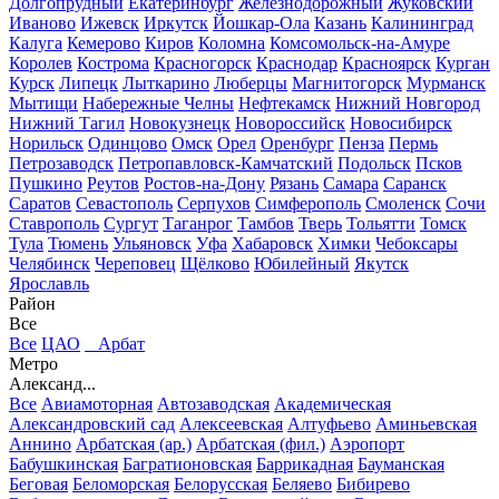
Долгопрудный
Екатеринбург
Железнодорожный
Жуковский
Иваново
Ижевск
Иркутск
Йошкар-Ола
Казань
Калининград
Калуга
Кемерово
Киров
Коломна
Комсомольск-на-Амуре
Королев
Кострома
Красногорск
Краснодар
Красноярск
Курган
Курск
Липецк
Лыткарино
Люберцы
Магнитогорск
Мурманск
Мытищи
Набережные Челны
Нефтекамск
Нижний Новгород
Нижний Тагил
Новокузнецк
Новороссийск
Новосибирск
Норильск
Одинцово
Омск
Орел
Оренбург
Пенза
Пермь
Петрозаводск
Петропавловск-Камчатский
Подольск
Псков
Пушкино
Реутов
Ростов-на-Дону
Рязань
Самара
Саранск
Саратов
Севастополь
Серпухов
Симферополь
Смоленск
Сочи
Ставрополь
Сургут
Таганрог
Тамбов
Тверь
Тольятти
Томск
Тула
Тюмень
Ульяновск
Уфа
Хабаровск
Химки
Чебоксары
Челябинск
Череповец
Щёлково
Юбилейный
Якутск
Ярославль
Район
Все
Все
ЦАО
Арбат
Метро
Александ...
Все
Авиамоторная
Автозаводская
Академическая
Александровский сад
Алексеевская
Алтуфьево
Аминьевская
Аннино
Арбатская (ар.)
Арбатская (фил.)
Аэропорт
Бабушкинская
Багратионовская
Баррикадная
Бауманская
Беговая
Беломорская
Белорусская
Беляево
Бибирево