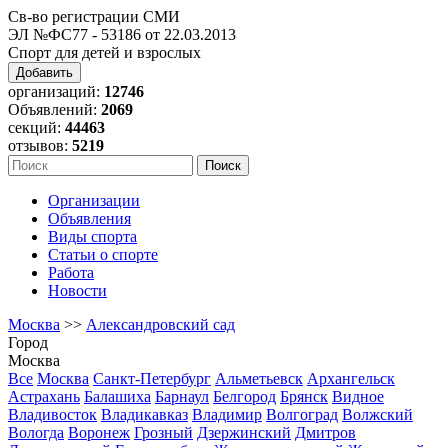
Св-во регистрации СМИ
ЭЛ №ФС77 - 53186 от 22.03.2013
Спорт для детей и взрослых
Добавить
организаций:
12746
Объявлений:
2069
секций:
44463
отзывов:
5219
Организации
Объявления
Виды спорта
Статьи о спорте
Работа
Новости
Москва
>>
Александровский сад
Город
Москва
Все
Москва
Санкт-Петербург
Альметьевск
Архангельск
Астрахань
Балашиха
Барнаул
Белгород
Брянск
Видное
Владивосток
Владикавказ
Владимир
Волгоград
Волжский
Вологда
Воронеж
Грозный
Дзержинский
Дмитров