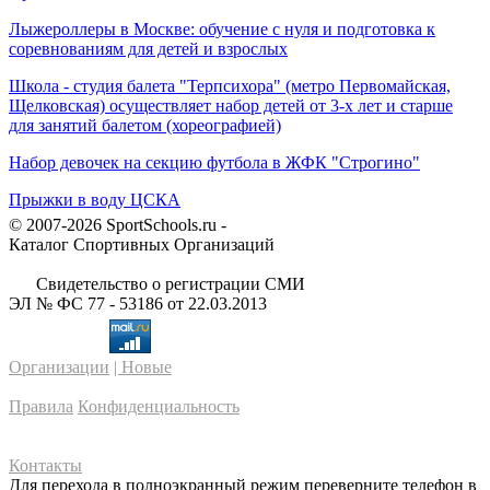
Лыжероллеры в Москве: обучение с нуля и подготовка к
соревнованиям для детей и взрослых
Школа - студия балета "Терпсихора" (метро Первомайская,
Щелковская) осуществляет набор детей от 3-х лет и старше
для занятий балетом (хореографией)
Набор девочек на секцию футбола в ЖФК "Строгино"
Прыжки в воду ЦСКА
© 2007-2026 SportSchools.ru -
Каталог Спортивных Организаций
Свидетельство о регистрации СМИ
ЭЛ № ФС 77 - 53186 от 22.03.2013
Организации
| Новые
Правила
Конфиденциальность
Контакты
Для перехода в полноэкранный режим переверните телефон в