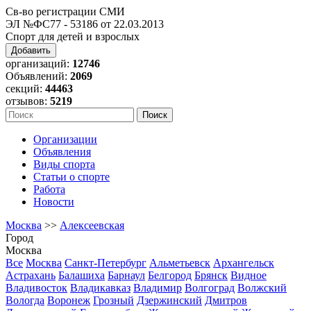
Св-во регистрации СМИ
ЭЛ №ФС77 - 53186 от 22.03.2013
Спорт для детей и взрослых
Добавить
организаций:
12746
Объявлений:
2069
секций:
44463
отзывов:
5219
Организации
Объявления
Виды спорта
Статьи о спорте
Работа
Новости
Москва
>>
Алексеевская
Город
Москва
Все
Москва
Санкт-Петербург
Альметьевск
Архангельск
Астрахань
Балашиха
Барнаул
Белгород
Брянск
Видное
Владивосток
Владикавказ
Владимир
Волгоград
Волжский
Вологда
Воронеж
Грозный
Дзержинский
Дмитров