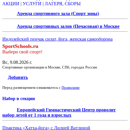
АКЦИИ
|
УСЛУГИ
|
ЛАГЕРЯ, СБОРЫ
Аренда спортивного зала (Спорт зоны)
Аренда спортивных залов (Почасовая) в Москве
Индозейский пенчак силат, йога, женская самооборона
SportSchools.ru
Выбери свой спорт!
Вс, 9.08.2026 г.
Спортивные организации в Москве, СПб, городах России.
Добавить
Перед размещением ознакомьтесь с
Правилами
Набор в секции
Европейский Гимнастический Центр проводит
набор детей от 1 года и взрослых
Практика «Хатха-йога» с Лилией Ватлиной