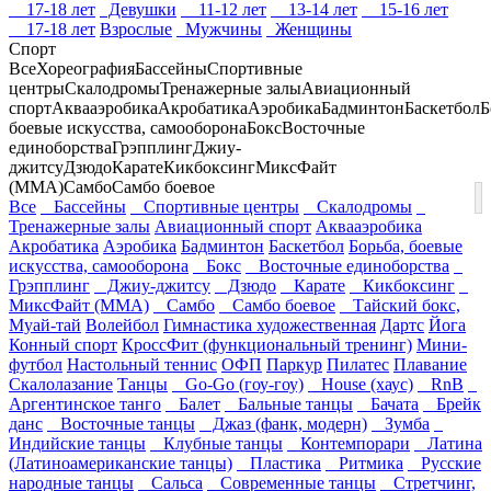
17-18 лет
Девушки
11-12 лет
13-14 лет
15-16 лет
17-18 лет
Взрослые
Мужчины
Женщины
Спорт
Все
Хореография
Бассейны
Спортивные
центры
Скалодромы
Тренажерные залы
Авиационный
спорт
Аквааэробика
Акробатика
Аэробика
Бадминтон
Баскетбол
Б
боевые искусства, самооборона
Бокс
Восточные
единоборства
Грэпплинг
Джиу-
джитсу
Дзюдо
Карате
Кикбоксинг
МиксФайт
(ММА)
Самбо
Самбо боевое
Все
Бассейны
Спортивные центры
Скалодромы
Тренажерные залы
Авиационный спорт
Аквааэробика
Акробатика
Аэробика
Бадминтон
Баскетбол
Борьба, боевые
искусства, самооборона
Бокс
Восточные единоборства
Грэпплинг
Джиу-джитсу
Дзюдо
Карате
Кикбоксинг
МиксФайт (ММА)
Самбо
Самбо боевое
Тайский бокс,
Муай-тай
Волейбол
Гимнастика художественная
Дартс
Йога
Конный спорт
КроссФит (функциональный тренинг)
Мини-
футбол
Настольный теннис
ОФП
Паркур
Пилатес
Плавание
Скалолазание
Танцы
Go-Go (гоу-гоу)
House (хаус)
RnB
Аргентинское танго
Балет
Бальные танцы
Бачата
Брейк
данс
Восточные танцы
Джаз (фанк, модерн)
Зумба
Индийские танцы
Клубные танцы
Контемпорари
Латина
(Латиноамериканские танцы)
Пластика
Ритмика
Русские
народные танцы
Сальса
Современные танцы
Стретчинг,