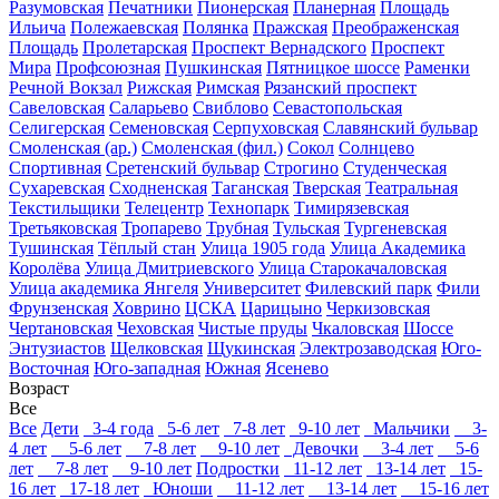
Разумовская
Печатники
Пионерская
Планерная
Площадь
Ильича
Полежаевская
Полянка
Пражская
Преображенская
Площадь
Пролетарская
Проспект Вернадского
Проспект
Мира
Профсоюзная
Пушкинская
Пятницкое шоссе
Раменки
Речной Вокзал
Рижская
Римская
Рязанский проспект
Савеловская
Саларьево
Свиблово
Севастопольская
Селигерская
Семеновская
Серпуховская
Славянский бульвар
Смоленская (ар.)
Смоленская (фил.)
Сокол
Солнцево
Спортивная
Сретенский бульвар
Строгино
Студенческая
Сухаревская
Сходненская
Таганская
Тверская
Театральная
Текстильщики
Телецентр
Технопарк
Тимирязевская
Третьяковская
Тропарево
Трубная
Тульская
Тургеневская
Тушинская
Тёплый стан
Улица 1905 года
Улица Академика
Королёва
Улица Дмитриевского
Улица Старокачаловская
Улица академика Янгеля
Университет
Филевский парк
Фили
Фрунзенская
Ховрино
ЦСКА
Царицыно
Черкизовская
Чертановская
Чеховская
Чистые пруды
Чкаловская
Шоссе
Энтузиастов
Щелковская
Щукинская
Электрозаводская
Юго-
Восточная
Юго-западная
Южная
Ясенево
Возраст
Все
Все
Дети
3-4 года
5-6 лет
7-8 лет
9-10 лет
Мальчики
3-
4 лет
5-6 лет
7-8 лет
9-10 лет
Девочки
3-4 лет
5-6
лет
7-8 лет
9-10 лет
Подростки
11-12 лет
13-14 лет
15-
16 лет
17-18 лет
Юноши
11-12 лет
13-14 лет
15-16 лет