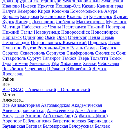
Долгопрудный
Екатеринбург
Железнодорожный
Жуковский
Иваново
Ижевск
Иркутск
Йошкар-Ола
Казань
Калининград
Калуга
Кемерово
Киров
Коломна
Комсомольск-на-Амуре
Королев
Кострома
Красногорск
Краснодар
Красноярск
Курган
Курск
Липецк
Лыткарино
Люберцы
Магнитогорск
Мурманск
Мытищи
Набережные Челны
Нефтекамск
Нижний Новгород
Нижний Тагил
Новокузнецк
Новороссийск
Новосибирск
Норильск
Одинцово
Омск
Орел
Оренбург
Пенза
Пермь
Петрозаводск
Петропавловск-Камчатский
Подольск
Псков
Пушкино
Реутов
Ростов-на-Дону
Рязань
Самара
Саранск
Саратов
Севастополь
Серпухов
Симферополь
Смоленск
Сочи
Ставрополь
Сургут
Таганрог
Тамбов
Тверь
Тольятти
Томск
Тула
Тюмень
Ульяновск
Уфа
Хабаровск
Химки
Чебоксары
Челябинск
Череповец
Щёлково
Юбилейный
Якутск
Ярославль
Район
Все
Все
СВАО
Алексеевский
Останкинский
Метро
Алексеев...
Все
Авиамоторная
Автозаводская
Академическая
Александровский сад
Алексеевская
Алма-Атинская
Алтуфьево
Аннино
Арбатская (ар.)
Арбатская (фил.)
Аэропорт
Бабушкинская
Багратионовская
Баррикадная
Бауманская
Беговая
Беломорская
Белорусская
Беляево