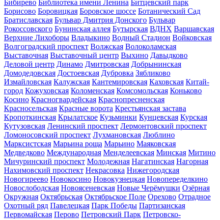
Бибирево
Библиотека имени Ленина
Битцевский парк
Борисово
Боровицкая
Боровское шоссе
Ботанический Сад
Братиславская
Бульвар Дмитрия Донского
Бульвар
Рокоссовского
Бунинская аллея
Бутырская
ВДНХ
Варшавская
Верхние Лихоборы
Владыкино
Водный Стадион
Войковская
Волгоградский проспект
Волжская
Волоколамская
Выставочная
Выставочный центр
Выхино
Давыдково
Деловой центр
Динамо
Дмитровская
Добрынинская
Домодедовская
Достоевская
Дубровка
Зябликово
Измайловская
Калужская
Кантемировская
Каховская
Китай-
город
Кожуховская
Коломенская
Комсомольская
Коньково
Косино
Красногвардейская
Краснопресненская
Красносельская
Красные ворота
Крестьянская застава
Кропоткинская
Крылатское
Кузьминки
Кунцевская
Курская
Кутузовская
Ленинский проспект
Лермонтовский проспект
Ломоносовский проспект
Лухмановская
Люблино
Марксистская
Марьина роща
Марьино
Маяковская
Медведково
Международная
Менделеевская
Минская
Митино
Мичуринский проспект
Молодежная
Нагатинская
Нагорная
Нахимовский проспект
Некрасовка
Нижегородская
Новогиреево
Новокосино
Новокузнецкая
Новопеределкино
Новослободская
Новоясеневская
Новые Черёмушки
Озёрная
Окружная
Октябрьская
Октябрьское Поле
Орехово
Отрадное
Охотный ряд
Павелецкая
Парк Победы
Партизанская
Первомайская
Перово
Петровский Парк
Петровско-