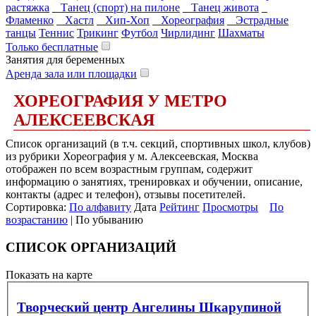
растяжка
Танец (спорт) на пилоне
Танец живота
Фламенко
Хастл
Хип-Хоп
Хореография
Эстрадные
танцы
Теннис
Трикинг
Футбол
Чирлидинг
Шахматы
Только бесплатные
Занятия для беременных
Аренда зала или площадки
ХОРЕОГРАФИЯ У МЕТРО
АЛЕКСЕЕВСКАЯ
Список организаций (в т.ч. секций, спортивных школ, клубов)
из рубрики Хореография у м. Алексеевская, Москва
отображен по всем возрастным группам, содержит
информацию о занятиях, тренировках и обучении, описание,
контакты (адрес и телефон), отзывы посетителей.
Сортировка:
По алфавиту
Дата
Рейтинг
Просмотры
По
возрастанию
| По убыванию
СПИСОК ОРГАНИЗАЦИЙ
Показать на карте
Творческий центр Ангелины Шкарупиной