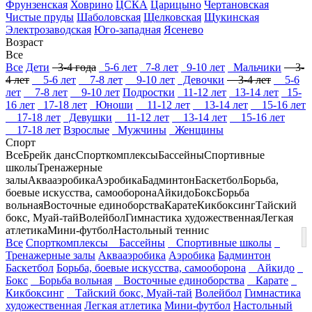
Фрунзенская
Ховрино
ЦСКА
Царицыно
Чертановская
Чистые пруды
Шаболовская
Щелковская
Щукинская
Электрозаводская
Юго-западная
Ясенево
Возраст
Все
Все
Дети
3-4 года
5-6 лет
7-8 лет
9-10 лет
Мальчики
3-
4 лет
5-6 лет
7-8 лет
9-10 лет
Девочки
3-4 лет
5-6
лет
7-8 лет
9-10 лет
Подростки
11-12 лет
13-14 лет
15-
16 лет
17-18 лет
Юноши
11-12 лет
13-14 лет
15-16 лет
17-18 лет
Девушки
11-12 лет
13-14 лет
15-16 лет
17-18 лет
Взрослые
Мужчины
Женщины
Спорт
Все
Брейк данс
Спорткомплексы
Бассейны
Спортивные
школы
Тренажерные
залы
Аквааэробика
Аэробика
Бадминтон
Баскетбол
Борьба,
боевые искусства, самооборона
Айкидо
Бокс
Борьба
вольная
Восточные единоборства
Карате
Кикбоксинг
Тайский
бокс, Муай-тай
Волейбол
Гимнастика художественная
Легкая
атлетика
Мини-футбол
Настольный теннис
Все
Спорткомплексы
Бассейны
Спортивные школы
Тренажерные залы
Аквааэробика
Аэробика
Бадминтон
Баскетбол
Борьба, боевые искусства, самооборона
Айкидо
Бокс
Борьба вольная
Восточные единоборства
Карате
Кикбоксинг
Тайский бокс, Муай-тай
Волейбол
Гимнастика
художественная
Легкая атлетика
Мини-футбол
Настольный