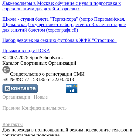
Лыжероллеры в Москве: обучение с нуля и подготовка к
соревнованиям для детей и взрослых
Школа - студия балета "Терпсихора" (метро Первомайская,
Щелковская) осуществляет набор детей от 3-х лет и старше
для занятий балетом (хореографией)
Набор девочек на секцию футбола в ЖФК "Строгино"
Прыжки в воду ЦСКА
© 2007-2026 SportSchools.ru -
Каталог Спортивных Организаций
Свидетельство о регистрации СМИ
ЭЛ № ФС 77 - 53186 от 22.03.2013
Организации
| Новые
Правила
Конфиденциальность
Контакты
Для перехода в полноэкранный режим переверните телефон в
горизонтальное положение