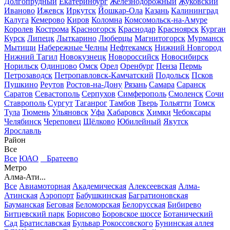
Долгопрудный
Екатеринбург
Железнодорожный
Жуковский
Иваново
Ижевск
Иркутск
Йошкар-Ола
Казань
Калининград
Калуга
Кемерово
Киров
Коломна
Комсомольск-на-Амуре
Королев
Кострома
Красногорск
Краснодар
Красноярск
Курган
Курск
Липецк
Лыткарино
Люберцы
Магнитогорск
Мурманск
Мытищи
Набережные Челны
Нефтекамск
Нижний Новгород
Нижний Тагил
Новокузнецк
Новороссийск
Новосибирск
Норильск
Одинцово
Омск
Орел
Оренбург
Пенза
Пермь
Петрозаводск
Петропавловск-Камчатский
Подольск
Псков
Пушкино
Реутов
Ростов-на-Дону
Рязань
Самара
Саранск
Саратов
Севастополь
Серпухов
Симферополь
Смоленск
Сочи
Ставрополь
Сургут
Таганрог
Тамбов
Тверь
Тольятти
Томск
Тула
Тюмень
Ульяновск
Уфа
Хабаровск
Химки
Чебоксары
Челябинск
Череповец
Щёлково
Юбилейный
Якутск
Ярославль
Район
Все
Все
ЮАО
Братеево
Метро
Алма-Ати...
Все
Авиамоторная
Академическая
Алексеевская
Алма-
Атинская
Аэропорт
Бабушкинская
Багратионовская
Бауманская
Беговая
Беломорская
Белорусская
Бибирево
Битцевский парк
Борисово
Боровское шоссе
Ботанический
Сад
Братиславская
Бульвар Рокоссовского
Бунинская аллея