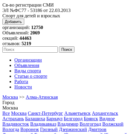
Св-во регистрации СМИ
ЭЛ №ФС77 - 53186 от 22.03.2013
Спорт для детей и взрослых
Добавить
организаций:
12750
Объявлений:
2069
секций:
44463
отзывов:
5219
Организации
Объявления
Виды спорта
Статьи о спорте
Работа
Новости
Москва
>>
Алма-Атинская
Город
Москва
Все
Москва
Санкт-Петербург
Альметьевск
Архангельск
Астрахань
Балашиха
Барнаул
Белгород
Брянск
Видное
Владивосток
Владикавказ
Владимир
Волгоград
Волжский
Вологда
Воронеж
Грозный
Дзержинский
Дмитров