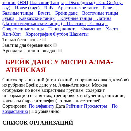
теннис
ОФП
Плавание
Танцы
Disco (диско)
Go-Go (гоу-
гоу)
House (хаус)
RnB
Аргентинское танго
Балет
Бальные танцы
Бачата
Брейк данс
Восточные танцы
Зумба
Кавказские танцы
Клубные танцы
Латина
(Латиноамериканские танцы)
Пластика
Сальса
Современные танцы
Танец живота
Фламенко
Хастл
Хип-Хоп
Хореография
Футбол
Шахматы
Только бесплатные
Занятия для беременных
Аренда зала или площадки
БРЕЙК ДАНС У МЕТРО АЛМА-
АТИНСКАЯ
Список организаций (в т.ч. секций, спортивных школ, клубов)
из рубрики Брейк данс у м. Алма-Атинская, Москва
отображен по всем возрастным группам, содержит
информацию о занятиях, тренировках и обучении, описание,
контакты (адрес и телефон), отзывы посетителей.
Сортировка:
По алфавиту
Дата
Рейтинг
Просмотры
По
возрастанию
| По убыванию
СПИСОК ОРГАНИЗАЦИЙ