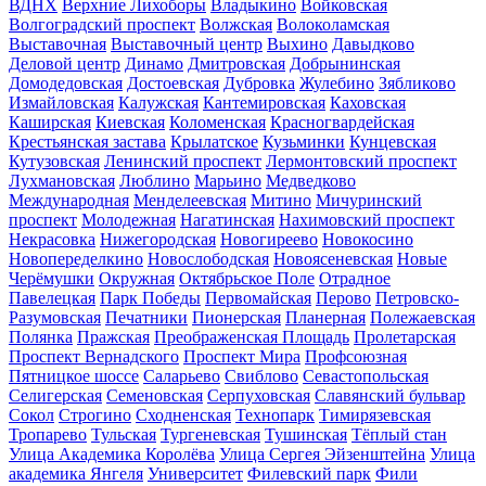
ВДНХ
Верхние Лихоборы
Владыкино
Войковская
Волгоградский проспект
Волжская
Волоколамская
Выставочная
Выставочный центр
Выхино
Давыдково
Деловой центр
Динамо
Дмитровская
Добрынинская
Домодедовская
Достоевская
Дубровка
Жулебино
Зябликово
Измайловская
Калужская
Кантемировская
Каховская
Каширская
Киевская
Коломенская
Красногвардейская
Крестьянская застава
Крылатское
Кузьминки
Кунцевская
Кутузовская
Ленинский проспект
Лермонтовский проспект
Лухмановская
Люблино
Марьино
Медведково
Международная
Менделеевская
Митино
Мичуринский
проспект
Молодежная
Нагатинская
Нахимовский проспект
Некрасовка
Нижегородская
Новогиреево
Новокосино
Новопеределкино
Новослободская
Новоясеневская
Новые
Черёмушки
Окружная
Октябрьское Поле
Отрадное
Павелецкая
Парк Победы
Первомайская
Перово
Петровско-
Разумовская
Печатники
Пионерская
Планерная
Полежаевская
Полянка
Пражская
Преображенская Площадь
Пролетарская
Проспект Вернадского
Проспект Мира
Профсоюзная
Пятницкое шоссе
Саларьево
Свиблово
Севастопольская
Селигерская
Семеновская
Серпуховская
Славянский бульвар
Сокол
Строгино
Сходненская
Технопарк
Тимирязевская
Тропарево
Тульская
Тургеневская
Тушинская
Тёплый стан
Улица Академика Королёва
Улица Сергея Эйзенштейна
Улица
академика Янгеля
Университет
Филевский парк
Фили