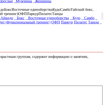
зрослые
Мужчины
Женщины
до
Бокс
Восточные единоборства
Кудо
Самбо
Тайский бокс,
й тренинг)
ОФП
Паркур
Пилатес
Танцы
Айкидо
Бокс
Восточные единоборства
Кудо
Самбо
ит (функциональный тренинг)
ОФП
Паркур
Пилатес
Танцы
возрастным группам, содержит информацию о занятиях,