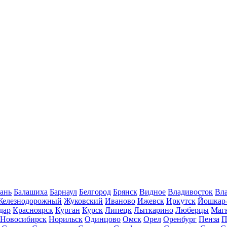
ань
Балашиха
Барнаул
Белгород
Брянск
Видное
Владивосток
Вла
Железнодорожный
Жуковский
Иваново
Ижевск
Иркутск
Йошкар
дар
Красноярск
Курган
Курск
Липецк
Лыткарино
Люберцы
Маг
Новосибирск
Норильск
Одинцово
Омск
Орел
Оренбург
Пенза
П