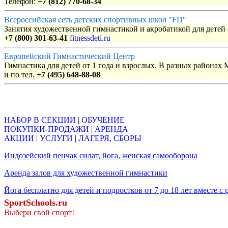
Телефон:
+7 (812) 770-68-34
Всероссийская сеть детских спортивных школ "FD"
Занятия художественной гимнастикой и акробатикой для детей с
+7 (800) 301-63-41
fitnessdeti.ru
Европейский Гимнастический Центр
Гимнастика для детей от 1 года и взрослых. В разных районах
и по тел.
+7 (495) 648-88-08
Объявления
НАБОР В СЕКЦИИ
|
ОБУЧЕНИЕ
ПОКУПКИ-ПРОДАЖИ
|
АРЕНДА
АКЦИИ
|
УСЛУГИ
|
ЛАГЕРЯ, СБОРЫ
Индозейский пенчак силат, йога, женская самооборона
Аренда залов для художественной гимнастики
Йога бесплатно для детей и подростков от 7 до 18 лет вместе с
SportSchools.ru
Выбери свой спорт!