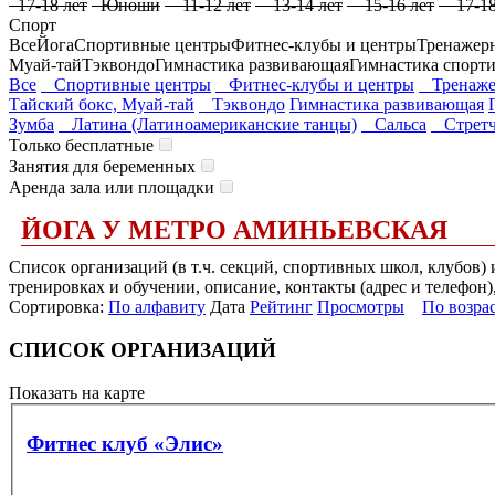
17-18 лет
Юноши
11-12 лет
13-14 лет
15-16 лет
17-18
Спорт
Все
Йога
Спортивные центры
Фитнес-клубы и центры
Тренажер
Муай-тай
Тэквондо
Гимнастика развивающая
Гимнастика спорт
Все
Спортивные центры
Фитнес-клубы и центры
Тренаже
Тайский бокс, Муай-тай
Тэквондо
Гимнастика развивающая
Зумба
Латина (Латиноамериканские танцы)
Сальса
Стретчи
Только бесплатные
Занятия для беременных
Аренда зала или площадки
ЙОГА У МЕТРО АМИНЬЕВСКАЯ
Список организаций (в т.ч. секций, спортивных школ, клубов)
тренировках и обучении, описание, контакты (адрес и телефон)
Сортировка:
По алфавиту
Дата
Рейтинг
Просмотры
По возра
СПИСОК ОРГАНИЗАЦИЙ
Показать на карте
Фитнес клуб «Элис»