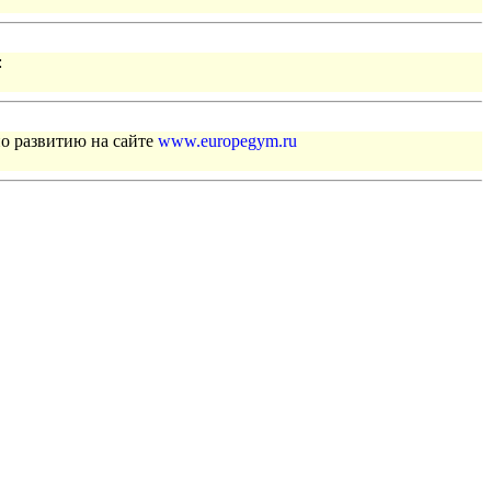
:
по развитию на сайте
www.europegym.ru