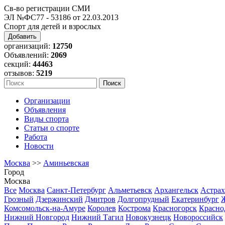
Св-во регистрации СМИ
ЭЛ №ФС77 - 53186 от 22.03.2013
Спорт для детей и взрослых
Добавить
организаций:
12750
Объявлений:
2069
секций:
44463
отзывов:
5219
Организации
Объявления
Виды спорта
Статьи о спорте
Работа
Новости
Москва
>>
Аминьевская
Город
Москва
Все
Москва
Санкт-Петербург
Альметьевск
Архангельск
Астрах
Грозный
Дзержинский
Дмитров
Долгопрудный
Екатеринбург
Комсомольск-на-Амуре
Королев
Кострома
Красногорск
Красно
Нижний Новгород
Нижний Тагил
Новокузнецк
Новороссийск