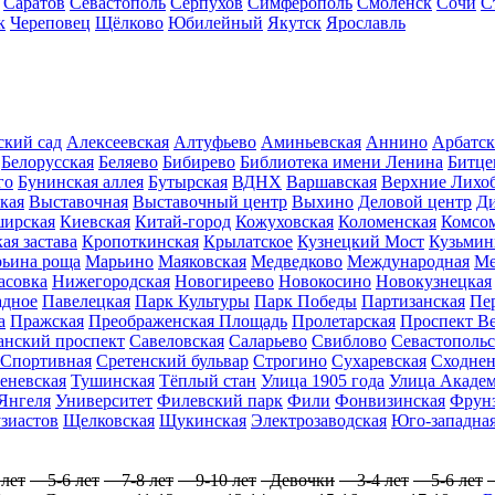
Саратов
Севастополь
Серпухов
Симферополь
Смоленск
Сочи
С
к
Череповец
Щёлково
Юбилейный
Якутск
Ярославль
ский сад
Алексеевская
Алтуфьево
Аминьевская
Аннино
Арбатска
Белорусская
Беляево
Бибирево
Библиотека имени Ленина
Битце
го
Бунинская аллея
Бутырская
ВДНХ
Варшавская
Верхние Лихо
кая
Выставочная
Выставочный центр
Выхино
Деловой центр
Д
ирская
Киевская
Китай-город
Кожуховская
Коломенская
Комсом
ая застава
Кропоткинская
Крылатское
Кузнецкий Мост
Кузьмин
ьина роща
Марьино
Маяковская
Медведково
Международная
Ме
асовка
Нижегородская
Новогиреево
Новокосино
Новокузнецкая
адное
Павелецкая
Парк Культуры
Парк Победы
Партизанская
Пе
а
Пражская
Преображенская Площадь
Пролетарская
Проспект В
анский проспект
Савеловская
Саларьево
Свиблово
Севастопольс
Спортивная
Сретенский бульвар
Строгино
Сухаревская
Сходнен
еневская
Тушинская
Тёплый стан
Улица 1905 года
Улица Академ
Янгеля
Университет
Филевский парк
Фили
Фонвизинская
Фрунз
зиастов
Щелковская
Щукинская
Электрозаводская
Юго-западна
лет
5-6 лет
7-8 лет
9-10 лет
Девочки
3-4 лет
5-6 лет