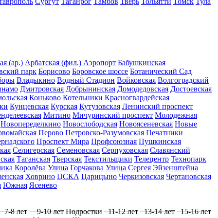
таврополь
Сургут
Таганрог
Тамбов
Тверь
Тольятти
Томск
Тула
я (ар.)
Арбатская (фил.)
Аэропорт
Бабушкинская
вский парк
Борисово
Боровское шоссе
Ботанический Сад
боры
Владыкино
Водный Стадион
Войковская
Волгоградский
инамо
Дмитровская
Добрынинская
Домодедовская
Достоевская
ольская
Коньково
Котельники
Красногвардейская
ки
Кунцевская
Курская
Кутузовская
Ленинский проспект
нделеевская
Митино
Мичуринский проспект
Молодежная
Новопеределкино
Новослободская
Новоясеневская
Новые
рвомайская
Перово
Петровско-Разумовская
Печатники
ернадского
Проспект Мира
Профсоюзная
Пушкинская
кая
Селигерская
Семеновская
Серпуховская
Славянский
ская
Таганская
Тверская
Текстильщики
Телецентр
Технопарк
ика Королёва
Улица Горчакова
Улица Сергея Эйзенштейна
енская
Ховрино
ЦСКА
Царицыно
Черкизовская
Чертановская
я
Южная
Ясенево
7-8 лет
9-10 лет
Подростки
11-12 лет
13-14 лет
15-16 лет