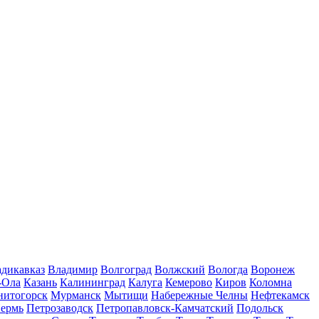
дикавказ
Владимир
Волгоград
Волжский
Вологда
Воронеж
-Ола
Казань
Калининград
Калуга
Кемерово
Киров
Коломна
нитогорск
Мурманск
Мытищи
Набережные Челны
Нефтекамск
ермь
Петрозаводск
Петропавловск-Камчатский
Подольск