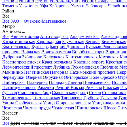
Псков
Пушкино
Реутов
Ростов-на-Дону
Рязань
Самара
Саранск
Тюмень
Ульяновск
Уфа
Хабаровск
Химки
Чебоксары
Челябинс
Район
Все
Все
ЗАО
Очаково-Матвеевское
Метро
Аминьевс...
Все
Авиамоторная
Автозаводская
Академическая
Александров
Багратионовская
Баррикадная
Бауманская
Беговая
Беломорская
Братиславская
Бульвар Дмитрия Донского
Бульвар Рокоссовско
проспект
Волжская
Волоколамская
Воробьевы горы
Воронцовс
Дубровка
Зябликово
Калужская
Кантемировская
Каховская
Каш
Краснопресненская
Красносельская
Красные ворота
Крестьянск
Лермонтовский проспект
Лубянка
Лухмановская
Люблино
Мар
Мякинино
Нагатинская
Нагорная
Нахимовский проспект
Некр
Черёмушки
Озёрная
Окружная
Октябрьское Поле
Орехово
Отр
Пионерская
Планерная
Площадь Ильича
Полежаевская
Полянк
Пятницкое шоссе
Раменки
Речной Вокзал
Рижская
Римская
Ряз
бульвар
Смоленская (ар.)
Смоленская (фил.)
Сокол
Сокольники
Тимирязевская
Третьяковская
Тропарево
Трубная
Тульская
Тург
Улица Скобелевская
Улица Старокачаловская
Улица академика 
Чеховская
Чистые пруды
Чкаловская
Шипиловская
Шоссе Энту
Возраст
Все
Все
Дети
3-4 года
5-6 лет
7-8 лет
9-10 лет
Мальчики
3-4 