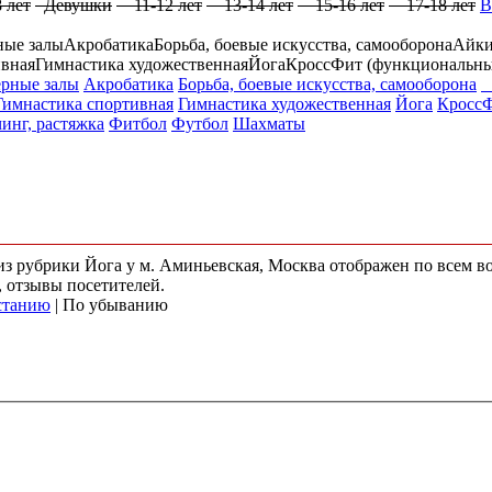
 лет
Девушки
11-12 лет
13-14 лет
15-16 лет
17-18 лет
В
ные залы
Акробатика
Борьба, боевые искусства, самооборона
Айки
ивная
Гимнастика художественная
Йога
КроссФит (функциональны
рные залы
Акробатика
Борьба, боевые искусства, самооборона
Гимнастика спортивная
Гимнастика художественная
Йога
КроссФ
нг, растяжка
Фитбол
Футбол
Шахматы
 из рубрики Йога у м. Аминьевская, Москва отображен по всем 
, отзывы посетителей.
станию
| По убыванию