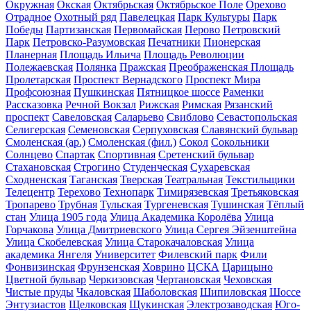
Окружная
Окская
Октябрьская
Октябрьское Поле
Орехово
Отрадное
Охотный ряд
Павелецкая
Парк Культуры
Парк
Победы
Партизанская
Первомайская
Перово
Петровский
Парк
Петровско-Разумовская
Печатники
Пионерская
Планерная
Площадь Ильича
Площадь Революции
Полежаевская
Полянка
Пражская
Преображенская Площадь
Пролетарская
Проспект Вернадского
Проспект Мира
Профсоюзная
Пушкинская
Пятницкое шоссе
Раменки
Рассказовка
Речной Вокзал
Рижская
Римская
Рязанский
проспект
Савеловская
Саларьево
Свиблово
Севастопольская
Селигерская
Семеновская
Серпуховская
Славянский бульвар
Смоленская (ар.)
Смоленская (фил.)
Сокол
Сокольники
Солнцево
Спартак
Спортивная
Сретенский бульвар
Стахановская
Строгино
Студенческая
Сухаревская
Сходненская
Таганская
Тверская
Театральная
Текстильщики
Телецентр
Терехово
Технопарк
Тимирязевская
Третьяковская
Тропарево
Трубная
Тульская
Тургеневская
Тушинская
Тёплый
стан
Улица 1905 года
Улица Академика Королёва
Улица
Горчакова
Улица Дмитриевского
Улица Сергея Эйзенштейна
Улица Скобелевская
Улица Старокачаловская
Улица
академика Янгеля
Университет
Филевский парк
Фили
Фонвизинская
Фрунзенская
Ховрино
ЦСКА
Царицыно
Цветной бульвар
Черкизовская
Чертановская
Чеховская
Чистые пруды
Чкаловская
Шаболовская
Шипиловская
Шоссе
Энтузиастов
Щелковская
Щукинская
Электрозаводская
Юго-