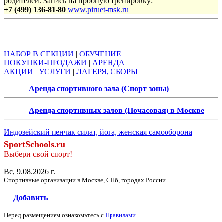
родителей. Запись на пробную тренировку:
+7 (499) 136-81-80
www.piruet-msk.ru
Объявления
НАБОР В СЕКЦИИ
|
ОБУЧЕНИЕ
ПОКУПКИ-ПРОДАЖИ
|
АРЕНДА
АКЦИИ
|
УСЛУГИ
|
ЛАГЕРЯ, СБОРЫ
Аренда спортивного зала (Спорт зоны)
Аренда спортивных залов (Почасовая) в Москве
Индозейский пенчак силат, йога, женская самооборона
SportSchools.ru
Выбери свой спорт!
Вс, 9.08.2026 г.
Спортивные организации в Москве, СПб, городах России.
Добавить
Перед размещением ознакомьтесь с
Правилами