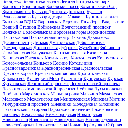
Бибирево
Библиотека имени Ленина
Битцевский парк
Борисово
Боровицкая
Боровское шоссе
Ботанический Сад
Братиславская
Бульвар Дмитрия Донского
Бульвар
Рокоссовского
Бульвар адмирала Ушакова
Бунинская аллея
Бутырская
ВДНХ
Варшавская
Верхние Лихоборы
Владыкино
Водный Стадион
Войковская
Волгоградский проспект
Волжская
Волоколамская
Воробьевы горы
Воронцовская
Выставочная
Выставочный центр
Выхино
Давыдково
Деловой центр
Динамо
Дмитровская
Добрынинская
Домодедовская
Достоевская
Дубровка
Жулебино
Зябликово
Измайловская
Калужская
Кантемировская
Каховская
Каширская
Киевская
Китай-город
Кожуховская
Коломенская
Комсомольская
Коньково
Косино
Котельники
Красногвардейская
Краснопресненская
Красносельская
Красные ворота
Крестьянская застава
Кропоткинская
Крылатское
Кузнецкий Мост
Кузьминки
Кунцевская
Курская
Кутузовская
Ленинский проспект
Лермонтовский проспект
Лефортово
Ломоносовский проспект
Лубянка
Лухмановская
Люблино
Марксистская
Марьина роща
Марьино
Маяковская
Медведково
Международная
Менделеевская
Минская
Митино
Мичуринский проспект
Мневники
Молодежная
Мякинино
Нагатинская
Нагорная
Народное Ополчение
Нахимовский
проспект
Некрасовка
Нижегородская
Новаторская
Новогиреево
Новокосино
Новокузнецкая
Новопеределкино
Новослободская
Новоясеневская
Новые Черёмушки
Озёрная