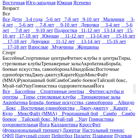
Восточная
Юго-западная
Южная
Ясенево
Возраст
Все
Все
Дети
3-4 года
5-6 лет
7-8 лет
9-10 лет
Мальчики
3-
4 лет
5-6 лет
7-8 лет
9-10 лет
Девочки
3-4 лет
5-6
лет
7-8 лет
9-10 лет
Подростки
11-12 лет
13-14 лет
15-
16 лет
17-18 лет
Юноши
11-12 лет
13-14 лет
15-16 лет
17-18 лет
Девушки
11-12 лет
13-14 лет
15-16 лет
17-18 лет
Взрослые
Мужчины
Женщины
Спорт
Бассейны
Спортивные центры
Фитнес-клубы и центры
Тиры,
стрелковые клубы
Тренажерные залы
Акробатика
Борьба,
боевые искусства, самооборона
Айкидо
Бокс
Восточные
единоборства
Джиу-джитсу
Карате
Кудо
МиксФайт
(ММА)
Рукопашный бой
Самбо
Самбо боевое
Тайский бокс,
Муай-тай
Ушу
Гимнастика оздоровительная
Йога
Все
Бассейны
Спортивные центры
Фитнес-клубы и
центры
Тиры, стрелковые клубы
Тренажерные залы
Акробатика
Борьба, боевые искусства, самооборона
Айкидо
Бокс
Восточные единоборства
Джиу-джитсу
Карате
Кудо
МиксФайт (ММА)
Рукопашный бой
Самбо
Самбо
боевое
Тайский бокс, Муай-тай
Ушу
Гимнастика
оздоровительная
Йога
Калланетика
КроссФит
(функциональный тренинг)
Лазертаг
Настольный теннис
ОФП
Парусный спорт
Пейнтбол
Пилатес
Плавание
Пулевая