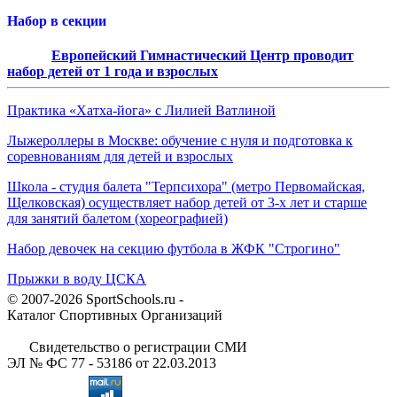
Набор в секции
Европейский Гимнастический Центр проводит
набор детей от 1 года и взрослых
Практика «Хатха-йога» с Лилией Ватлиной
Лыжероллеры в Москве: обучение с нуля и подготовка к
соревнованиям для детей и взрослых
Школа - студия балета "Терпсихора" (метро Первомайская,
Щелковская) осуществляет набор детей от 3-х лет и старше
для занятий балетом (хореографией)
Набор девочек на секцию футбола в ЖФК "Строгино"
Прыжки в воду ЦСКА
© 2007-2026 SportSchools.ru -
Каталог Спортивных Организаций
Свидетельство о регистрации СМИ
ЭЛ № ФС 77 - 53186 от 22.03.2013