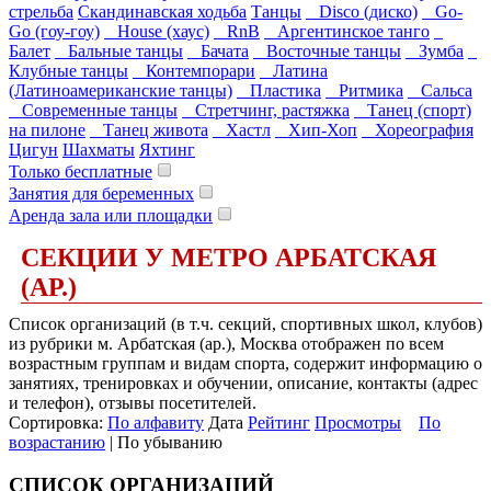
стрельба
Скандинавская ходьба
Танцы
Disco (диско)
Go-
Go (гоу-гоу)
House (хаус)
RnB
Аргентинское танго
Балет
Бальные танцы
Бачата
Восточные танцы
Зумба
Клубные танцы
Контемпорари
Латина
(Латиноамериканские танцы)
Пластика
Ритмика
Сальса
Современные танцы
Стретчинг, растяжка
Танец (спорт)
на пилоне
Танец живота
Хастл
Хип-Хоп
Хореография
Цигун
Шахматы
Яхтинг
Только бесплатные
Занятия для беременных
Аренда зала или площадки
СЕКЦИИ У МЕТРО АРБАТСКАЯ
(АР.)
Список организаций (в т.ч. секций, спортивных школ, клубов)
из рубрики м. Арбатская (ар.), Москва отображен по всем
возрастным группам и видам спорта, содержит информацию о
занятиях, тренировках и обучении, описание, контакты (адрес
и телефон), отзывы посетителей.
Сортировка:
По алфавиту
Дата
Рейтинг
Просмотры
По
возрастанию
| По убыванию
СПИСОК ОРГАНИЗАЦИЙ