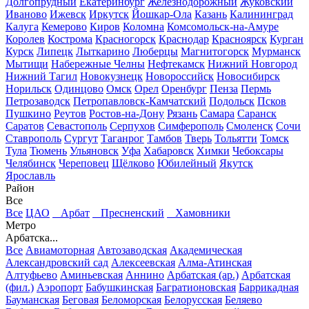
Долгопрудный
Екатеринбург
Железнодорожный
Жуковский
Иваново
Ижевск
Иркутск
Йошкар-Ола
Казань
Калининград
Калуга
Кемерово
Киров
Коломна
Комсомольск-на-Амуре
Королев
Кострома
Красногорск
Краснодар
Красноярск
Курган
Курск
Липецк
Лыткарино
Люберцы
Магнитогорск
Мурманск
Мытищи
Набережные Челны
Нефтекамск
Нижний Новгород
Нижний Тагил
Новокузнецк
Новороссийск
Новосибирск
Норильск
Одинцово
Омск
Орел
Оренбург
Пенза
Пермь
Петрозаводск
Петропавловск-Камчатский
Подольск
Псков
Пушкино
Реутов
Ростов-на-Дону
Рязань
Самара
Саранск
Саратов
Севастополь
Серпухов
Симферополь
Смоленск
Сочи
Ставрополь
Сургут
Таганрог
Тамбов
Тверь
Тольятти
Томск
Тула
Тюмень
Ульяновск
Уфа
Хабаровск
Химки
Чебоксары
Челябинск
Череповец
Щёлково
Юбилейный
Якутск
Ярославль
Район
Все
Все
ЦАО
Арбат
Пресненский
Хамовники
Метро
Арбатска...
Все
Авиамоторная
Автозаводская
Академическая
Александровский сад
Алексеевская
Алма-Атинская
Алтуфьево
Аминьевская
Аннино
Арбатская (ар.)
Арбатская
(фил.)
Аэропорт
Бабушкинская
Багратионовская
Баррикадная
Бауманская
Беговая
Беломорская
Белорусская
Беляево