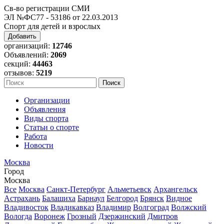
Св-во регистрации СМИ
ЭЛ №ФС77 - 53186 от 22.03.2013
Спорт для детей и взрослых
Добавить
организаций:
12746
Объявлений:
2069
секций:
44463
отзывов:
5219
Организации
Объявления
Виды спорта
Статьи о спорте
Работа
Новости
Москва
Город
Москва
Все
Москва
Санкт-Петербург
Альметьевск
Архангельск
Астрахань
Балашиха
Барнаул
Белгород
Брянск
Видное
Владивосток
Владикавказ
Владимир
Волгоград
Волжский
Вологда
Воронеж
Грозный
Дзержинский
Дмитров