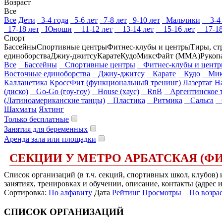
Возраст
Все
Все
Дети
3-4 года
5-6 лет
7-8 лет
9-10 лет
Мальчики
3-4 
17-18 лет
Юноши
11-12 лет
13-14 лет
15-16 лет
17-18
Спорт
Бассейны
Спортивные центры
Фитнес-клубы и центры
Тиры, ст
единоборства
Джиу-джитсу
Карате
Кудо
МиксФайт (ММА)
Рукоп
Все
Бассейны
Спортивные центры
Фитнес-клубы и цент
Восточные единоборства
Джиу-джитсу
Карате
Кудо
Микс
Калланетика
КроссФит (функциональный тренинг)
Лазертаг
Н
(диско)
Go-Go (гоу-гоу)
House (хаус)
RnB
Аргентинское 
(Латиноамериканские танцы)
Пластика
Ритмика
Сальса
С
Шахматы
Яхтинг
Только бесплатные
Занятия для беременных
Аренда зала или площадки
СЕКЦИИ У МЕТРО АРБАТСКАЯ (ФИ
Список организаций (в т.ч. секций, спортивных школ, клубов)
занятиях, тренировках и обучении, описание, контакты (адрес 
Сортировка:
По алфавиту
Дата
Рейтинг
Просмотры
По возра
СПИСОК ОРГАНИЗАЦИЙ