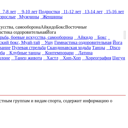
7-8 лет
9-10 лет
Подростки
11-12 лет
13-14 лет
15-16 лет
зрослые
Мужчины
Женщины
кусства, самооборона
Айкидо
Бокс
Восточные
астика оздоровительная
Йога
рьба, боевые искусства, самооборона
Айкидо
Бокс
кий бокс, Муай-тай
Ушу
Гимнастика оздоровительная
Йога
вание
Пулевая стрельба
Скандинавская ходьба
Танцы
Disco
ба
Клубные танцы
Контемпорари
Латина
илоне
Танец живота
Хастл
Хип-Хоп
Хореография
Цигун
зрастным группам и видам спорта, содержит информацию о