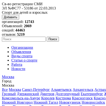
Св-во регистрации СМИ
ЭЛ №ФС77 - 53186 от 22.03.2013
Спорт для детей и взрослых
Добавить
организаций:
12743
Объявлений:
2069
секций:
44463
отзывов:
5219
Организации
Объявления
Виды спорта
Статьи о спорте
Работа
Новости
Москва
Город
Москва
Все
Москва
Санкт-Петербург
Альметьевск
Архангельск
Астрах
Грозный
Дзержинский
Дмитров
Долгопрудный
Екатеринбург
Комсомольск-на-Амуре
Королев
Кострома
Красногорск
Красно
Нижний Новгород
Нижний Тагил
Новокузнецк
Новороссийск