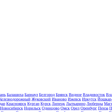
ань
Балашиха
Барнаул
Белгород
Брянск
Видное
Владивосток
Вла
Железнодорожный
Жуковский
Иваново
Ижевск
Иркутск
Йошкар
дар
Красноярск
Курган
Курск
Липецк
Лыткарино
Люберцы
Маг
Новосибирск
Норильск
Одинцово
Омск
Орел
Оренбург
Пенза
П