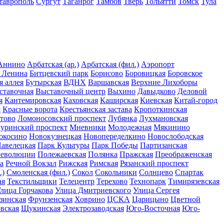
таврополь
Сургут
Таганрог
Тамбов
Тверь
Тольятти
Томск
Тула
Аннино
Арбатская (ар.)
Арбатская (фил.)
Аэропорт
 Ленина
Битцевский парк
Борисово
Боровицкая
Боровское
я аллея
Бутырская
ВДНХ
Варшавская
Верхние Лихоборы
ставочная
Выставочный центр
Выхино
Давыдково
Деловой
я
Кантемировская
Каховская
Каширская
Киевская
Китай-город
я
Красные ворота
Крестьянская застава
Кропоткинская
тово
Ломоносовский проспект
Лубянка
Лухмановская
уринский проспект
Мневники
Молодежная
Мякинино
окосино
Новокузнецкая
Новопеределкино
Новослободская
авелецкая
Парк Культуры
Парк Победы
Партизанская
Революции
Полежаевская
Полянка
Пражская
Преображенская
а
Речной Вокзал
Рижская
Римская
Рязанский проспект
.)
Смоленская (фил.)
Сокол
Сокольники
Солнцево
Спартак
ая
Текстильщики
Телецентр
Терехово
Технопарк
Тимирязевская
лица Горчакова
Улица Дмитриевского
Улица Сергея
зинская
Фрунзенская
Ховрино
ЦСКА
Царицыно
Цветной
вская
Щукинская
Электрозаводская
Юго-Восточная
Юго-