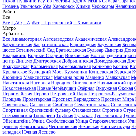
Псков
Пушкино
Реутов
Ростов-на-Дону
Рязань
Самара
Саранск
Тюмень
Ульяновск
Уфа
Хабаровск
Химки
Чебоксары
Челябинс
Район
Все
Все
ЦАО
Арбат
Пресненский
Хамовники
Метро
Арбатска...
Все
Авиамоторная
Автозаводская
Академическая
Александров
Бабушкинская
Багратионовская
Баррикадная
Бауманская
Бегов
шоссе
Ботанический Сад
Братиславская
Бульвар Дмитрия Донс
Владыкино
Водный Стадион
Войковская
Волгоградский просп
центр
Динамо
Дмитровская
Добрынинская
Домодедовская
Дос
Кожуховская
Коломенская
Комсомольская
Коньково
Косино
Ко
Крылатское
Кузнецкий Мост
Кузьминки
Кунцевская
Курская
К
Люблино
Марксистская
Марьина роща
Марьино
Маяковская
Ме
Нагатинская
Нагорная
Народное Ополчение
Нахимовский про
Новоясеневская
Новые Черёмушки
Озёрная
Окружная
Окская
Первомайская
Перово
Петровский Парк
Петровско-Разумовска
Площадь
Пролетарская
Проспект Вернадского
Проспект Мира
Савеловская
Саларьево
Свиблово
Севастопольская
Селигерска
Спортивная
Сретенский бульвар
Стахановская
Строгино
Студе
Третьяковская
Тропарево
Трубная
Тульская
Тургеневская
Тушин
Эйзенштейна
Улица Скобелевская
Улица Старокачаловская
Ули
бульвар
Черкизовская
Чертановская
Чеховская
Чистые пруды
Ч
западная
Южная
Ясенево