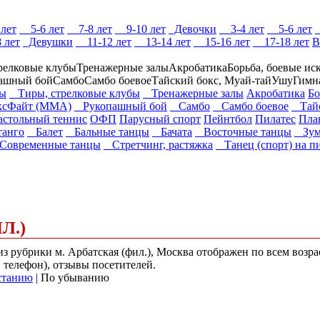
лет
5-6 лет
7-8 лет
9-10 лет
Девочки
3-4 лет
5-6 лет
 лет
Девушки
11-12 лет
13-14 лет
15-16 лет
17-18 лет
В
релковые клубы
Тренажерные залы
Акробатика
Борьба, боевые ис
ашный бой
Самбо
Самбо боевое
Тайский бокс, Муай-тай
Ушу
Гимн
ры
Тиры, стрелковые клубы
Тренажерные залы
Акробатика
Бо
Файт (ММА)
Рукопашный бой
Самбо
Самбо боевое
Тайс
астольный теннис
ОФП
Парусный спорт
Пейнтбол
Пилатес
Пла
танго
Балет
Бальные танцы
Бачата
Восточные танцы
Зум
овременные танцы
Стретчинг, растяжка
Танец (спорт) на п
Л.)
 из рубрики м. Арбатская (фил.), Москва отображен по всем во
и телефон), отзывы посетителей.
станию
| По убыванию