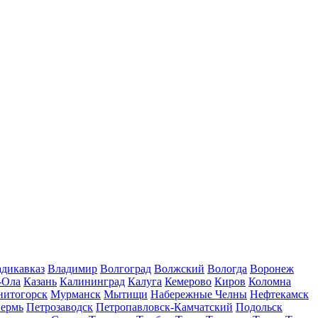
дикавказ
Владимир
Волгоград
Волжский
Вологда
Воронеж
-Ола
Казань
Калининград
Калуга
Кемерово
Киров
Коломна
нитогорск
Мурманск
Мытищи
Набережные Челны
Нефтекамск
ермь
Петрозаводск
Петропавловск-Камчатский
Подольск