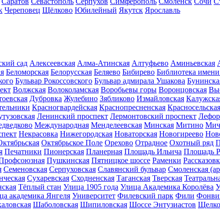
Саратов
Севастополь
Серпухов
Симферополь
Смоленск
Сочи
С
к
Череповец
Щёлково
Юбилейный
Якутск
Ярославль
ский сад
Алексеевская
Алма-Атинская
Алтуфьево
Аминьевская
ая
Беломорская
Белорусская
Беляево
Бибирево
Библиотека имени
кого
Бульвар Рокоссовского
Бульвар адмирала Ушакова
Бунинска
ект
Волжская
Волоколамская
Воробьевы горы
Воронцовская
Вы
тоевская
Дубровка
Жулебино
Зябликово
Измайловская
Калужска
тельники
Красногвардейская
Краснопресненская
Красносельска
утузовская
Ленинский проспект
Лермонтовский проспект
Лефор
дведково
Международная
Менделеевская
Минская
Митино
Мич
спект
Некрасовка
Нижегородская
Новаторская
Новогиреево
Нов
Октябрьская
Октябрьское Поле
Орехово
Отрадное
Охотный ряд
П
я
Печатники
Пионерская
Планерная
Площадь Ильича
Площадь 
Профсоюзная
Пушкинская
Пятницкое шоссе
Раменки
Рассказовк
я
Семеновская
Серпуховская
Славянский бульвар
Смоленская (ар
нческая
Сухаревская
Сходненская
Таганская
Тверская
Театральн
ская
Тёплый стан
Улица 1905 года
Улица Академика Королёва
У
ца академика Янгеля
Университет
Филевский парк
Фили
Фонви
каловская
Шаболовская
Шипиловская
Шоссе Энтузиастов
Щелко