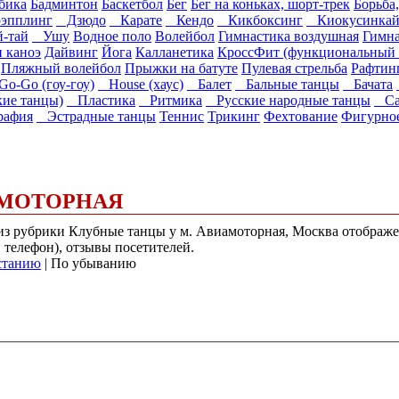
бика
Бадминтон
Баскетбол
Бег
Бег на коньках, шорт-трек
Борьба
эпплинг
Дзюдо
Карате
Кендо
Кикбоксинг
Киокусинка
-тай
Ушу
Водное поло
Волейбол
Гимнастика воздушная
Гимна
и каноэ
Дайвинг
Йога
Калланетика
КроссФит (функциональный 
Пляжный волейбол
Прыжки на батуте
Пулевая стрельба
Рафтин
o-Go (гоу-гоу)
House (хаус)
Балет
Бальные танцы
Бачата
ие танцы)
Пластика
Ритмика
Русские народные танцы
Са
афия
Эстрадные танцы
Теннис
Трикинг
Фехтование
Фигурное
АМОТОРНАЯ
) из рубрики Клубные танцы у м. Авиамоторная, Москва отобра
и телефон), отзывы посетителей.
станию
| По убыванию