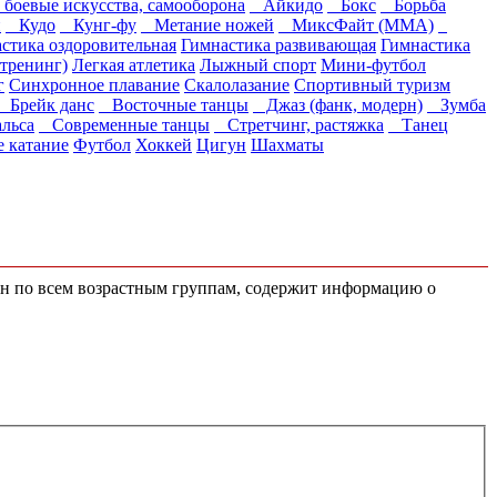
, боевые искусства, самооборона
Айкидо
Бокс
Борьба
й
Кудо
Кунг-фу
Метание ножей
МиксФайт (ММА)
стика оздоровительная
Гимнастика развивающая
Гимнастика
тренинг)
Легкая атлетика
Лыжный спорт
Мини-футбол
г
Синхронное плавание
Скалолазание
Спортивный туризм
Брейк данс
Восточные танцы
Джаз (фанк, модерн)
Зумба
льса
Современные танцы
Стретчинг, растяжка
Танец
 катание
Футбол
Хоккей
Цигун
Шахматы
жен по всем возрастным группам, содержит информацию о