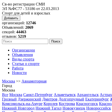
Св-во регистрации СМИ
ЭЛ №ФС77 - 53186 от 22.03.2013
Спорт для детей и взрослых
Добавить
организаций:
12746
Объявлений:
2069
секций:
44463
отзывов:
5219
Организации
Объявления
Виды спорта
Статьи о спорте
Работа
Новости
Москва
>>
Авиамоторная
Город
Москва
Все
Москва
Санкт-Петербург
Альметьевск
Архангельск
Астрах
Грозный
Дзержинский
Дмитров
Долгопрудный
Екатеринбург
Комсомольск-на-Амуре
Королев
Кострома
Красногорск
Красно
Нижний Новгород
Нижний Тагил
Новокузнецк
Новороссийск