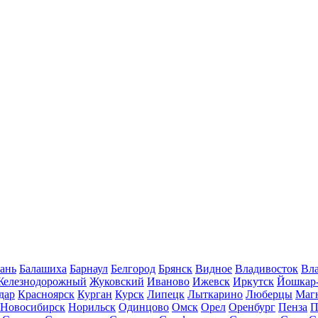
ань
Балашиха
Барнаул
Белгород
Брянск
Видное
Владивосток
Вла
Железнодорожный
Жуковский
Иваново
Ижевск
Иркутск
Йошкар
дар
Красноярск
Курган
Курск
Липецк
Лыткарино
Люберцы
Маг
Новосибирск
Норильск
Одинцово
Омск
Орел
Оренбург
Пенза
П