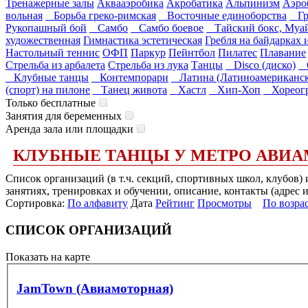
Тренажерные залы
Аквааэробика
Акробатика
Альпинизм
Аэро
вольная
Борьба греко-римская
Восточные единоборства
Гр
Рукопашный бой
Самбо
Самбо боевое
Тайский бокс, Муай
художественная
Гимнастика эстетическая
Гребля на байдарках 
Настольный теннис
ОФП
Паркур
Пейнтбол
Пилатес
Плавание
Стрельба из арбалета
Стрельба из лука
Танцы
Disco (диско)
G
Клубные танцы
Контемпорари
Латина (Латиноамериканск
(спорт) на пилоне
Танец живота
Хастл
Хип-Хоп
Хореогр
Только бесплатные
Занятия для беременных
Аренда зала или площадки
КЛУБНЫЕ ТАНЦЫ У МЕТРО АВИ
Список организаций (в т.ч. секций, спортивных школ, клубов
занятиях, тренировках и обучении, описание, контакты (адрес 
Сортировка:
По алфавиту
Дата
Рейтинг
Просмотры
По возра
СПИСОК ОРГАНИЗАЦИЙ
Показать на карте
JamTown (Авиамоторная)