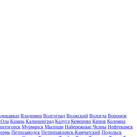
дикавказ
Владимир
Волгоград
Волжский
Вологда
Воронеж
-Ола
Казань
Калининград
Калуга
Кемерово
Киров
Коломна
нитогорск
Мурманск
Мытищи
Набережные Челны
Нефтекамск
ермь
Петрозаводск
Петропавловск-Камчатский
Подольск