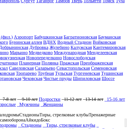
таврополь
Сургут
Таганрог
Тамбов
Тверь
Тольятти
Томск
Тула
 (фил.)
Аэропорт
Бабушкинская
Багратионовская
Бауманская
кого
Бунинская аллея
ВДНХ
Водный Стадион
Войковская
Добрынинская
Дубровка
Жулебино
Калужская
Кантемировская
лино
Марьино
Медведково
Международная
Менделеевская
вокузнецкая
Новопеределкино
Новослободская
ечатники
Планерная
Полянка
Пражская
Преображенская
кзал
Савеловская
Саларьево
Севастопольская
Семеновская
ковская
Тропарево
Трубная
Тульская
Тургеневская
Тушинская
ртановская
Чеховская
Чистые пруды
Шипиловская
Шоссе
7-8 лет
9-10 лет
Подростки
11-12 лет
13-14 лет
15-16 лет
зрослые
Мужчины
Женщины
алодромы
Стадионы
Тиры, стрелковые клубы
Тренажерные
 самооборона
Айкидо
Бокс
одромы
Стадионы
Тиры, стрелковые клубы