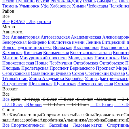
Псков
Пушкино
Реутов
Ростов-на-Дону
Рязань
Самара
Саранск
Тюмень
Ульяновск
Уфа
Хабаровск
Химки
Чебоксары
Челябинс
Район
Все
Все
ЮВАО
Лефортово
Метро
Авиамото...
Все
Авиамоторная
Автозаводская
Академическая
Александров
Белорусская
Бибирево
Библиотека имени Ленина
Битцевский 
Волгоградский проспект
Волжская
Выставочная
Выставочный 
Каховская
Киевская
Коломенская
Крестьянская застава
Кропот
Митино
Мичуринский проспект
Молодежная
Нагатинская
Нах
Новоясеневская
Новые Черёмушки
Октябрьская
Октябрьское П
Площадь
Пролетарская
Проспект Вернадского
Проспект Мира
Серпуховская
Славянский бульвар
Сокол
Сретенский бульвар
С
Тёплый стан
Улица Академика Королёва
Улица Дмитриевского
Энтузиастов
Щелковская
Щукинская
Электрозаводская
Юго-за
Возраст
Все
Все
Дети
3-4 года
5-6 лет
7-8 лет
9-10 лет
Мальчики
3-4 
17-18 лет
Юноши
11-12 лет
13-14 лет
15-16 лет
17-18
Спорт
Все
Клубные танцы
Спорткомплексы
Бассейны
Ледовые катки
Сп
залы
Аквааэробика
Акробатика
Альпинизм
Аэробика
Бадминтон
Все
Спорткомплексы
Бассейны
Ледовые катки
Спортивны