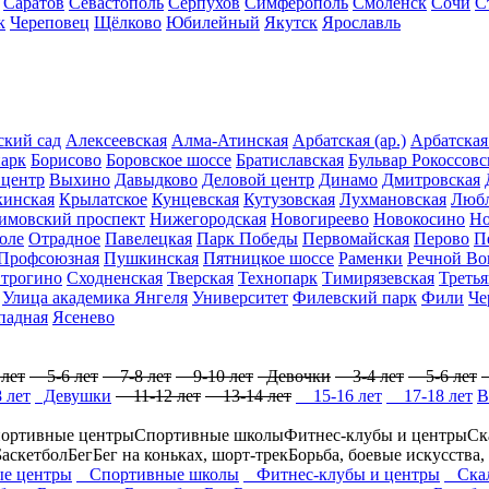
Саратов
Севастополь
Серпухов
Симферополь
Смоленск
Сочи
С
к
Череповец
Щёлково
Юбилейный
Якутск
Ярославль
ский сад
Алексеевская
Алма-Атинская
Арбатская (ар.)
Арбатская
парк
Борисово
Боровское шоссе
Братиславская
Бульвар Рокоссовс
центр
Выхино
Давыдково
Деловой центр
Динамо
Дмитровская
кинская
Крылатское
Кунцевская
Кутузовская
Лухмановская
Люб
имовский проспект
Нижегородская
Новогиреево
Новокосино
Но
оле
Отрадное
Павелецкая
Парк Победы
Первомайская
Перово
П
Профсоюзная
Пушкинская
Пятницкое шоссе
Раменки
Речной Во
трогино
Сходненская
Тверская
Технопарк
Тимирязевская
Третья
Улица академика Янгеля
Университет
Филевский парк
Фили
Че
падная
Ясенево
лет
5-6 лет
7-8 лет
9-10 лет
Девочки
3-4 лет
5-6 лет
 лет
Девушки
11-12 лет
13-14 лет
15-16 лет
17-18 лет
В
ортивные центры
Спортивные школы
Фитнес-клубы и центры
Ск
Баскетбол
Бег
Бег на коньках, шорт-трек
Борьба, боевые искусства,
е центры
Спортивные школы
Фитнес-клубы и центры
Скал