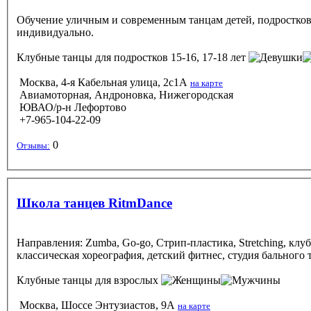
Обучение уличным и современным танцам детей, подростков 
индивидуально.
Клубные танцы
для подростков 15-16, 17-18 лет
Москва, 4-я Кабельная улица, 2с1А
на карте
Авиамоторная, Андроновка, Нижегородская
ЮВАО/р-н Лефортово
+7-965-104-22-09
0
Отзывы:
Школа танцев RitmDance
Направления: Zumba, Go-go, Стрип-пластика, Stretching, клубная латина, восточные танцы, йога, Break dance, Street Dance, Jazz-funk. Так же есть группы для детей: ритмика (3-5 лет),
классическая хореография, детский фитнес, студия бального т
Клубные танцы
для взрослых
Москва, Шоссе Энтузиастов, 9А
на карте