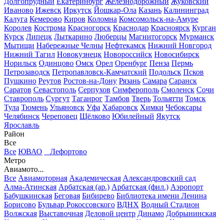
Долгопрудный
Екатеринбург
Железнодорожный
Жуковский
Иваново
Ижевск
Иркутск
Йошкар-Ола
Казань
Калининград
Калуга
Кемерово
Киров
Коломна
Комсомольск-на-Амуре
Королев
Кострома
Красногорск
Краснодар
Красноярск
Курган
Курск
Липецк
Лыткарино
Люберцы
Магнитогорск
Мурманск
Мытищи
Набережные Челны
Нефтекамск
Нижний Новгород
Нижний Тагил
Новокузнецк
Новороссийск
Новосибирск
Норильск
Одинцово
Омск
Орел
Оренбург
Пенза
Пермь
Петрозаводск
Петропавловск-Камчатский
Подольск
Псков
Пушкино
Реутов
Ростов-на-Дону
Рязань
Самара
Саранск
Саратов
Севастополь
Серпухов
Симферополь
Смоленск
Сочи
Ставрополь
Сургут
Таганрог
Тамбов
Тверь
Тольятти
Томск
Тула
Тюмень
Ульяновск
Уфа
Хабаровск
Химки
Чебоксары
Челябинск
Череповец
Щёлково
Юбилейный
Якутск
Ярославль
Район
Все
Все
ЮВАО
Лефортово
Метро
Авиамото...
Все
Авиамоторная
Академическая
Александровский сад
Алма-Атинская
Арбатская (ар.)
Арбатская (фил.)
Аэропорт
Бабушкинская
Беговая
Бибирево
Библиотека имени Ленина
Борисово
Бульвар Рокоссовского
ВДНХ
Водный Стадион
Волжская
Выставочная
Деловой центр
Динамо
Добрынинская