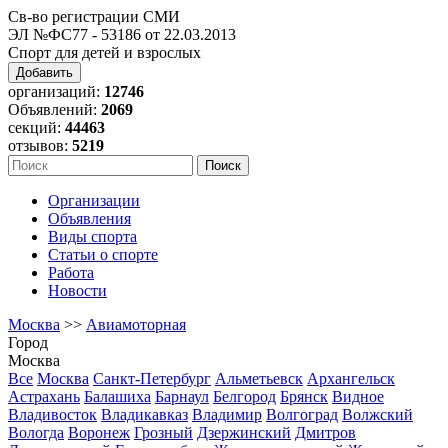
Св-во регистрации СМИ
ЭЛ №ФС77 - 53186 от 22.03.2013
Спорт для детей и взрослых
Добавить
организаций:
12746
Объявлений:
2069
секций:
44463
отзывов:
5219
Организации
Объявления
Виды спорта
Статьи о спорте
Работа
Новости
Москва
>>
Авиамоторная
Город
Москва
Все
Москва
Санкт-Петербург
Альметьевск
Архангельск
Астрахань
Балашиха
Барнаул
Белгород
Брянск
Видное
Владивосток
Владикавказ
Владимир
Волгоград
Волжский
Вологда
Воронеж
Грозный
Дзержинский
Дмитров