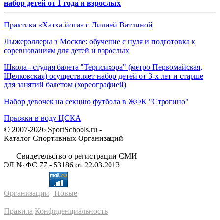
набор детей от 1 года и взрослых
Практика «Хатха-йога» с Лилией Ватлиной
Лыжероллеры в Москве: обучение с нуля и подготовка к
соревнованиям для детей и взрослых
Школа - студия балета "Терпсихора" (метро Первомайская,
Щелковская) осуществляет набор детей от 3-х лет и старше
для занятий балетом (хореографией)
Набор девочек на секцию футбола в ЖФК "Строгино"
Прыжки в воду ЦСКА
© 2007-2026 SportSchools.ru -
Каталог Спортивных Организаций
Свидетельство о регистрации СМИ
ЭЛ № ФС 77 - 53186 от 22.03.2013
Организации
| Новые
Правила
Конфиденциальность