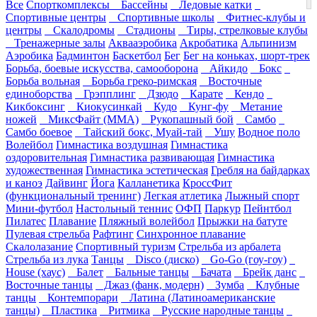
Все
Спорткомплексы
Бассейны
Ледовые катки
Спортивные центры
Спортивные школы
Фитнес-клубы и
центры
Скалодромы
Стадионы
Тиры, стрелковые клубы
Тренажерные залы
Аквааэробика
Акробатика
Альпинизм
Аэробика
Бадминтон
Баскетбол
Бег
Бег на коньках, шорт-трек
Борьба, боевые искусства, самооборона
Айкидо
Бокс
Борьба вольная
Борьба греко-римская
Восточные
единоборства
Грэпплинг
Дзюдо
Карате
Кендо
Кикбоксинг
Киокусинкай
Кудо
Кунг-фу
Метание
ножей
МиксФайт (ММА)
Рукопашный бой
Самбо
Самбо боевое
Тайский бокс, Муай-тай
Ушу
Водное поло
Волейбол
Гимнастика воздушная
Гимнастика
оздоровительная
Гимнастика развивающая
Гимнастика
художественная
Гимнастика эстетическая
Гребля на байдарках
и каноэ
Дайвинг
Йога
Калланетика
КроссФит
(функциональный тренинг)
Легкая атлетика
Лыжный спорт
Мини-футбол
Настольный теннис
ОФП
Паркур
Пейнтбол
Пилатес
Плавание
Пляжный волейбол
Прыжки на батуте
Пулевая стрельба
Рафтинг
Синхронное плавание
Скалолазание
Спортивный туризм
Стрельба из арбалета
Стрельба из лука
Танцы
Disco (диско)
Go-Go (гоу-гоу)
House (хаус)
Балет
Бальные танцы
Бачата
Брейк данс
Восточные танцы
Джаз (фанк, модерн)
Зумба
Клубные
танцы
Контемпорари
Латина (Латиноамериканские
танцы)
Пластика
Ритмика
Русские народные танцы