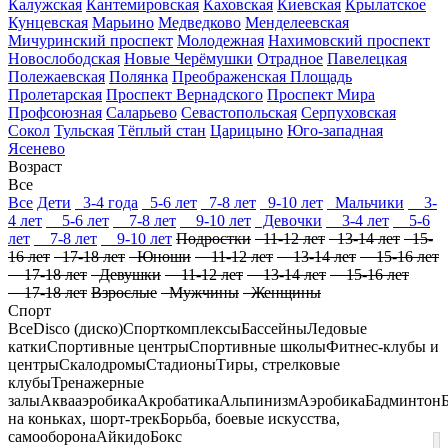
Калужская
Кантемировская
Каховская
Киевская
Крылатское
Кунцевская
Марьино
Медведково
Менделеевская
Мичуринский проспект
Молодежная
Нахимовский проспект
Новослободская
Новые Черёмушки
Отрадное
Павелецкая
Полежаевская
Полянка
Преображенская Площадь
Пролетарская
Проспект Вернадского
Проспект Мира
Профсоюзная
Саларьево
Севастопольская
Серпуховская
Сокол
Тульская
Тёплый стан
Царицыно
Юго-западная
Ясенево
Возраст
Все
Все
Дети
3-4 года
5-6 лет
7-8 лет
9-10 лет
Мальчики
3-
4 лет
5-6 лет
7-8 лет
9-10 лет
Девочки
3-4 лет
5-6
лет
7-8 лет
9-10 лет
Подростки
11-12 лет
13-14 лет
15-
16 лет
17-18 лет
Юноши
11-12 лет
13-14 лет
15-16 лет
17-18 лет
Девушки
11-12 лет
13-14 лет
15-16 лет
17-18 лет
Взрослые
Мужчины
Женщины
Спорт
Все
Disco (диско)
Спорткомплексы
Бассейны
Ледовые
катки
Спортивные центры
Спортивные школы
Фитнес-клубы и
центры
Скалодромы
Стадионы
Тиры, стрелковые
клубы
Тренажерные
залы
Аквааэробика
Акробатика
Альпинизм
Аэробика
Бадминтон
на коньках, шорт-трек
Борьба, боевые искусства,
самооборона
Айкидо
Бокс