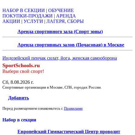
НАБОР В СЕКЦИИ
|
ОБУЧЕНИЕ
ПОКУПКИ-ПРОДАЖИ
|
АРЕНДА
АКЦИИ
|
УСЛУГИ
|
ЛАГЕРЯ, СБОРЫ
Аренда спортивного зала (Спорт зоны)
Аренда спортивных залов (Почасовая) в Москве
Индозейский пенчак силат, йога, женская самооборона
SportSchools.ru
Выбери свой спорт!
Сб, 8.08.2026 г.
Спортивные организации в Москве, СПб, городах России.
Добавить
Перед размещением ознакомьтесь с
Правилами
Набор в секции
Европейский Гимнастический Центр проводит