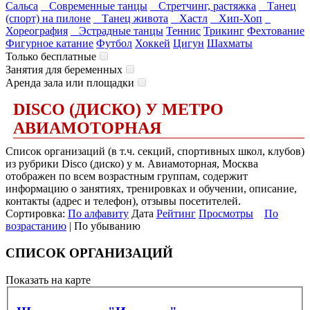
Сальса
Современные танцы
Стретчинг, растяжка
Танец
(спорт) на пилоне
Танец живота
Хастл
Хип-Хоп
Хореография
Эстрадные танцы
Теннис
Трикинг
Фехтование
Фигурное катание
Футбол
Хоккей
Цигун
Шахматы
Только бесплатные
Занятия для беременных
Аренда зала или площадки
DISCO (ДИСКО) У МЕТРО
АВИАМОТОРНАЯ
Список организаций (в т.ч. секций, спортивных школ, клубов)
из рубрики Disco (диско) у м. Авиамоторная, Москва
отображен по всем возрастным группам, содержит
информацию о занятиях, тренировках и обучении, описание,
контакты (адрес и телефон), отзывы посетителей.
Сортировка:
По алфавиту
Дата
Рейтинг
Просмотры
По
возрастанию
| По убыванию
СПИСОК ОРГАНИЗАЦИЙ
Показать на карте