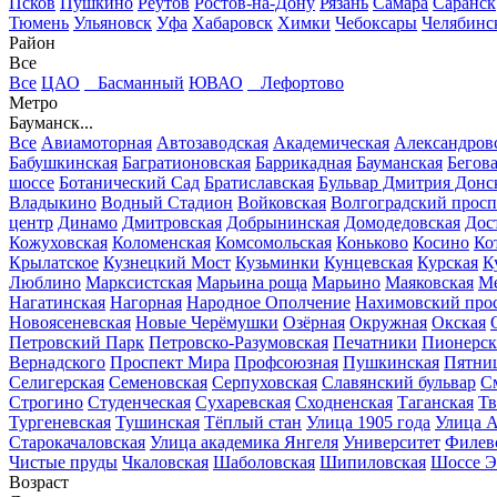
Псков
Пушкино
Реутов
Ростов-на-Дону
Рязань
Самара
Саранск
Тюмень
Ульяновск
Уфа
Хабаровск
Химки
Чебоксары
Челябинс
Район
Все
Все
ЦАО
Басманный
ЮВАО
Лефортово
Метро
Бауманск...
Все
Авиамоторная
Автозаводская
Академическая
Александров
Бабушкинская
Багратионовская
Баррикадная
Бауманская
Бегов
шоссе
Ботанический Сад
Братиславская
Бульвар Дмитрия Донс
Владыкино
Водный Стадион
Войковская
Волгоградский просп
центр
Динамо
Дмитровская
Добрынинская
Домодедовская
Дос
Кожуховская
Коломенская
Комсомольская
Коньково
Косино
Ко
Крылатское
Кузнецкий Мост
Кузьминки
Кунцевская
Курская
К
Люблино
Марксистская
Марьина роща
Марьино
Маяковская
Ме
Нагатинская
Нагорная
Народное Ополчение
Нахимовский про
Новоясеневская
Новые Черёмушки
Озёрная
Окружная
Окская
Петровский Парк
Петровско-Разумовская
Печатники
Пионерск
Вернадского
Проспект Мира
Профсоюзная
Пушкинская
Пятниц
Селигерская
Семеновская
Серпуховская
Славянский бульвар
См
Строгино
Студенческая
Сухаревская
Сходненская
Таганская
Тв
Тургеневская
Тушинская
Тёплый стан
Улица 1905 года
Улица А
Старокачаловская
Улица академика Янгеля
Университет
Филев
Чистые пруды
Чкаловская
Шаболовская
Шипиловская
Шоссе Э
Возраст