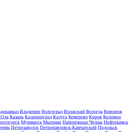
дикавказ
Владимир
Волгоград
Волжский
Вологда
Воронеж
-Ола
Казань
Калининград
Калуга
Кемерово
Киров
Коломна
нитогорск
Мурманск
Мытищи
Набережные Челны
Нефтекамск
ермь
Петрозаводск
Петропавловск-Камчатский
Подольск