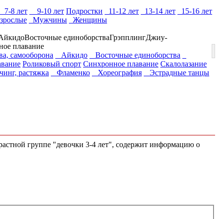
7-8 лет
9-10 лет
Подростки
11-12 лет
13-14 лет
15-16 лет
зрослые
Мужчины
Женщины
Айкидо
Восточные единоборства
Грэпплинг
Джиу-
ное плавание
ва, самооборона
Айкидо
Восточные единоборства
авание
Роликовый спорт
Синхронное плавание
Скалолазание
инг, растяжка
Фламенко
Хореография
Эстрадные танцы
зрастной группе "девочки 3-4 лет", содержит информацию о