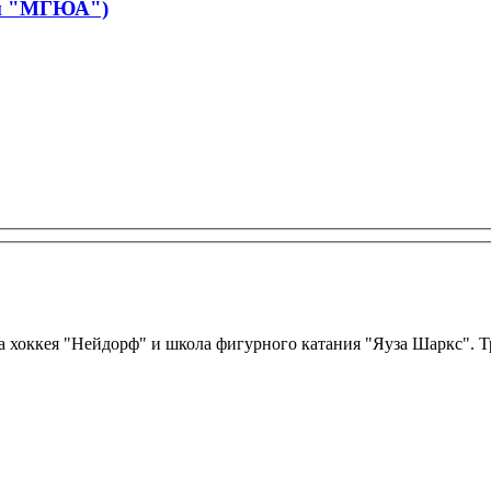
йн "МГЮА")
 хоккея "Нейдорф" и школа фигурного катания "Яуза Шаркс". Тре