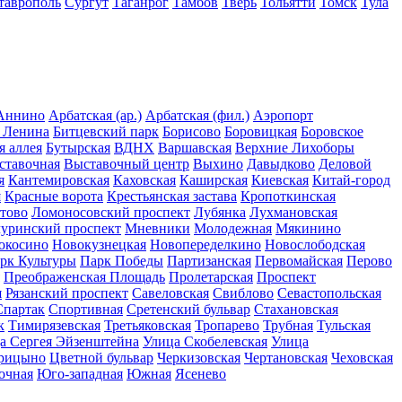
таврополь
Сургут
Таганрог
Тамбов
Тверь
Тольятти
Томск
Тула
Аннино
Арбатская (ар.)
Арбатская (фил.)
Аэропорт
 Ленина
Битцевский парк
Борисово
Боровицкая
Боровское
я аллея
Бутырская
ВДНХ
Варшавская
Верхние Лихоборы
ставочная
Выставочный центр
Выхино
Давыдково
Деловой
я
Кантемировская
Каховская
Каширская
Киевская
Китай-город
я
Красные ворота
Крестьянская застава
Кропоткинская
тово
Ломоносовский проспект
Лубянка
Лухмановская
уринский проспект
Мневники
Молодежная
Мякинино
окосино
Новокузнецкая
Новопеределкино
Новослободская
рк Культуры
Парк Победы
Партизанская
Первомайская
Перово
Преображенская Площадь
Пролетарская
Проспект
я
Рязанский проспект
Савеловская
Свиблово
Севастопольская
Спартак
Спортивная
Сретенский бульвар
Стахановская
к
Тимирязевская
Третьяковская
Тропарево
Трубная
Тульская
а Сергея Эйзенштейна
Улица Скобелевская
Улица
рицыно
Цветной бульвар
Черкизовская
Чертановская
Чеховская
очная
Юго-западная
Южная
Ясенево