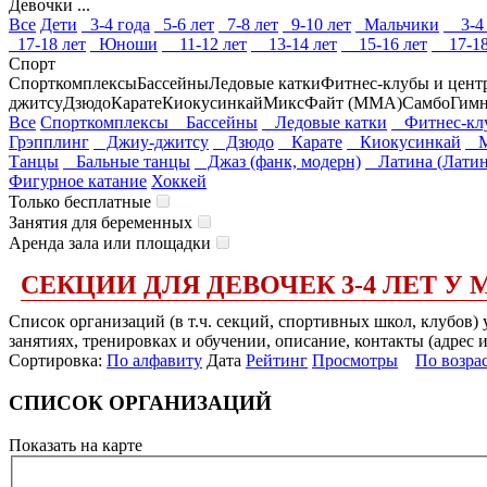
Девочки ...
Все
Дети
3-4 года
5-6 лет
7-8 лет
9-10 лет
Мальчики
3-4 
17-18 лет
Юноши
11-12 лет
13-14 лет
15-16 лет
17-18
Спорт
Спорткомплексы
Бассейны
Ледовые катки
Фитнес-клубы и цент
джитсу
Дзюдо
Карате
Киокусинкай
МиксФайт (ММА)
Самбо
Гимн
Все
Спорткомплексы
Бассейны
Ледовые катки
Фитнес-клу
Грэпплинг
Джиу-джитсу
Дзюдо
Карате
Киокусинкай
Ми
Танцы
Бальные танцы
Джаз (фанк, модерн)
Латина (Латин
Фигурное катание
Хоккей
Только бесплатные
Занятия для беременных
Аренда зала или площадки
СЕКЦИИ ДЛЯ ДЕВОЧЕК 3-4 ЛЕТ У
Список организаций (в т.ч. секций, спортивных школ, клубов) 
занятиях, тренировках и обучении, описание, контакты (адрес 
Сортировка:
По алфавиту
Дата
Рейтинг
Просмотры
По возра
СПИСОК ОРГАНИЗАЦИЙ
Показать на карте