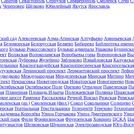
Саратов
Севастополь
Серпухов
Симферополь
Смоленск
Сочи
С
к
Череповец
Щёлково
Юбилейный
Якутск
Ярославль
ский сад
Алексеевская
Алма-Атинская
Алтуфьево
Аминьевская
ая
Беломорская
Белорусская
Беляево
Бибирево
Библиотека имени
кого
Бульвар Рокоссовского
Бульвар адмирала Ушакова
Бунинска
ект
Волжская
Волоколамская
Воробьевы горы
Воронцовская
Вы
тоевская
Дубровка
Жулебино
Зябликово
Измайловская
Калужска
тельники
Красногвардейская
Краснопресненская
Красносельска
утузовская
Ленинский проспект
Лермонтовский проспект
Лефор
дведково
Международная
Менделеевская
Минская
Митино
Мич
спект
Некрасовка
Нижегородская
Новаторская
Новогиреево
Нов
Октябрьская
Октябрьское Поле
Орехово
Отрадное
Павелецкая
Па
ая
Планерная
Площадь Ильича
Полежаевская
Полянка
Пражская
кое шоссе
Раменки
Рассказовка
Речной Вокзал
Рижская
Римска
оленская (ар.)
Смоленская (фил.)
Сокол
Сокольники
Солнцево
ерская
Театральная
Текстильщики
Телецентр
Терехово
Технопар
кадемика Королёва
Улица Горчакова
Улица Дмитриевского
Улиц
ский парк
Фили
Фонвизинская
Фрунзенская
Ховрино
ЦСКА
Ца
нтузиастов
Щелковская
Щукинская
Электрозаводская
Юго-Вост