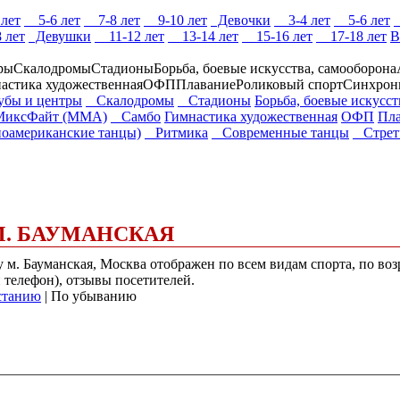
лет
5-6 лет
7-8 лет
9-10 лет
Девочки
3-4 лет
5-6 лет
 лет
Девушки
11-12 лет
13-14 лет
15-16 лет
17-18 лет
В
ры
Скалодромы
Стадионы
Борьба, боевые искусства, самооборона
астика художественная
ОФП
Плавание
Роликовый спорт
Синхрон
бы и центры
Скалодромы
Стадионы
Борьба, боевые искусст
ксФайт (ММА)
Самбо
Гимнастика художественная
ОФП
Пл
оамериканские танцы)
Ритмика
Современные танцы
Стретч
 М. БАУМАНСКАЯ
у м. Бауманская, Москва отображен по всем видам спорта, по во
и телефон), отзывы посетителей.
станию
| По убыванию