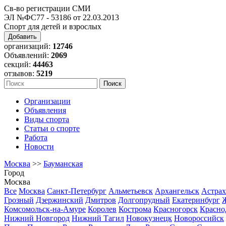
Св-во регистрации СМИ
ЭЛ №ФС77 - 53186 от 22.03.2013
Спорт для детей и взрослых
Добавить
организаций:
12746
Объявлений:
2069
секций:
44463
отзывов:
5219
Организации
Объявления
Виды спорта
Статьи о спорте
Работа
Новости
Москва
>>
Бауманская
Город
Москва
Все
Москва
Санкт-Петербург
Альметьевск
Архангельск
Астрах
Грозный
Дзержинский
Дмитров
Долгопрудный
Екатеринбург
Комсомольск-на-Амуре
Королев
Кострома
Красногорск
Красно
Нижний Новгород
Нижний Тагил
Новокузнецк
Новороссийск