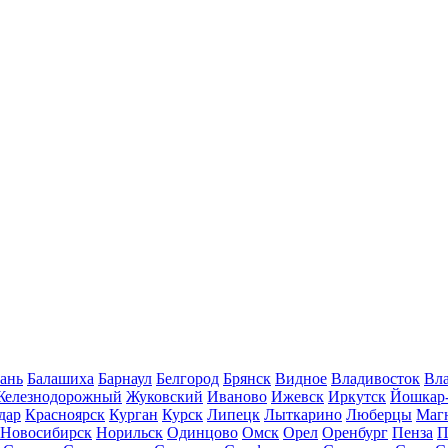
ань
Балашиха
Барнаул
Белгород
Брянск
Видное
Владивосток
Вла
Железнодорожный
Жуковский
Иваново
Ижевск
Иркутск
Йошкар
дар
Красноярск
Курган
Курск
Липецк
Лыткарино
Люберцы
Маг
Новосибирск
Норильск
Одинцово
Омск
Орел
Оренбург
Пенза
П