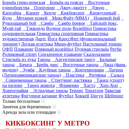
Борьба греко-римская
Борьба на поясах
Восточные
единоборства
Грэпплинг
Джиу-джитсу
Дзюдо
Капоэйра
Карате
Кендо
Кикбоксинг
Киокусинкай
Кудо
Метание ножей
МиксФайт (ММА)
Ножевой бой
Рукопашный бой
Самбо
Самбо боевое
Тайский бокс,
Муай-тай
Тэквондо
Водное поло
Волейбол
Гимнастика
оздоровительная
Гимнастика спортивная
Гимнастика
художественная
Дартс
Йога
КроссФит (функциональный
тренинг)
Легкая атлетика
Мини-футбол
Настольный теннис
ОФП
Плавание
Пляжный волейбол
Пулевая стрельба
Регби
Роликовый спорт
Синхронное плавание
Скалолазание
Стрельба из лука
Танцы
Аргентинское танго
Бальные
танцы
Бачата
Брейк данс
Восточные танцы
Джаз (фанк,
модерн)
Зумба
Клубные танцы
Контемпорари
Латина
(Латиноамериканские танцы)
Пластика
Ритмика
Сальса
Современные танцы
Стретчинг, растяжка
Танец (спорт)
на пилоне
Танец живота
Фламенко
Хастл
Хип-Хоп
Хореография
Эстрадные танцы
Теннис
Триатлон
Тяжелая
атлетика
Фигурное катание
Футбол
Хоккей
Цигун
Шейпинг
Только бесплатные
Занятия для беременных
Аренда зала или площадки
КИКБОКСИНГ У МЕТРО