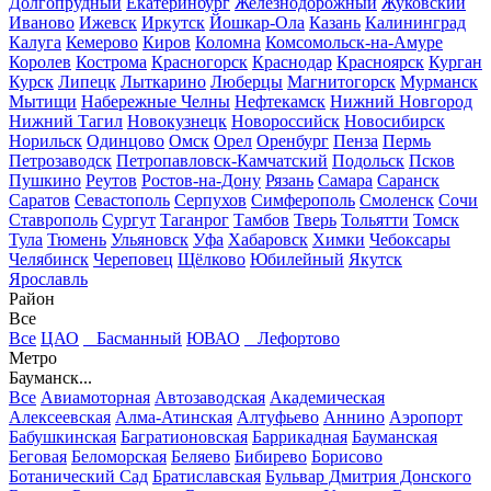
Долгопрудный
Екатеринбург
Железнодорожный
Жуковский
Иваново
Ижевск
Иркутск
Йошкар-Ола
Казань
Калининград
Калуга
Кемерово
Киров
Коломна
Комсомольск-на-Амуре
Королев
Кострома
Красногорск
Краснодар
Красноярск
Курган
Курск
Липецк
Лыткарино
Люберцы
Магнитогорск
Мурманск
Мытищи
Набережные Челны
Нефтекамск
Нижний Новгород
Нижний Тагил
Новокузнецк
Новороссийск
Новосибирск
Норильск
Одинцово
Омск
Орел
Оренбург
Пенза
Пермь
Петрозаводск
Петропавловск-Камчатский
Подольск
Псков
Пушкино
Реутов
Ростов-на-Дону
Рязань
Самара
Саранск
Саратов
Севастополь
Серпухов
Симферополь
Смоленск
Сочи
Ставрополь
Сургут
Таганрог
Тамбов
Тверь
Тольятти
Томск
Тула
Тюмень
Ульяновск
Уфа
Хабаровск
Химки
Чебоксары
Челябинск
Череповец
Щёлково
Юбилейный
Якутск
Ярославль
Район
Все
Все
ЦАО
Басманный
ЮВАО
Лефортово
Метро
Бауманск...
Все
Авиамоторная
Автозаводская
Академическая
Алексеевская
Алма-Атинская
Алтуфьево
Аннино
Аэропорт
Бабушкинская
Багратионовская
Баррикадная
Бауманская
Беговая
Беломорская
Беляево
Бибирево
Борисово
Ботанический Сад
Братиславская
Бульвар Дмитрия Донского