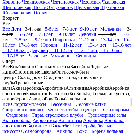
Ховрино
Черкизовская
Чертановская
Чеховская
Чкаловская
Шипиловская
Шоссе Энтузиастов
Щелковская
Щукинская
Юго-западная
Южная
Возраст
Все
Все
Дети
3-4 года
5-6 лет
7-8 лет
9-10 лет
Мальчики
3-
4 лет
5-6 лет
7-8 лет
9-10 лет
Девочки
3-4 лет
5-6
лет
7-8 лет
9-10 лет
Подростки
11-12 лет
13-14 лет
15-
16 лет
17-18 лет
Юноши
11-12 лет
13-14 лет
15-16 лет
17-18 лет
Девушки
11-12 лет
13-14 лет
15-16 лет
17-18 лет
Взрослые
Мужчины
Женщины
Спорт
Все
Кикбоксинг
Спорткомплексы
Бассейны
Ледовые
катки
Спортивные школы
Фитнес-клубы и
центры
Скалодромы
Стадионы
Тиры, стрелковые
клубы
Тренажерные
залы
Аквааэробика
Акробатика
Альпинизм
Аэробика
Аэробика
спортивная
Бадминтон
Баскетбол
Бег
Борьба, боевые искусства,
самооборона
Айкидо
Бокс
Борьба вольная
Все
Спорткомплексы
Бассейны
Ледовые катки
Спортивные школы
Фитнес-клубы и центры
Скалодромы
Стадионы
Тиры, стрелковые клубы
Тренажерные залы
Аквааэробика
Акробатика
Альпинизм
Аэробика
Аэробика
спортивная
Бадминтон
Баскетбол
Бег
Борьба, боевые
искусства, самооборона
Айкидо
Бокс
Борьба вольная