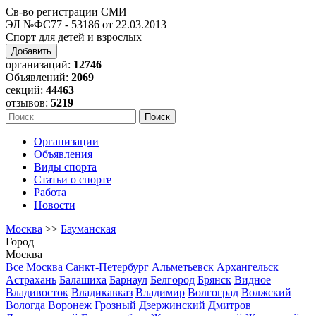
Св-во регистрации СМИ
ЭЛ №ФС77 - 53186 от 22.03.2013
Спорт для детей и взрослых
Добавить
организаций:
12746
Объявлений:
2069
секций:
44463
отзывов:
5219
Организации
Объявления
Виды спорта
Статьи о спорте
Работа
Новости
Москва
>>
Бауманская
Город
Москва
Все
Москва
Санкт-Петербург
Альметьевск
Архангельск
Астрахань
Балашиха
Барнаул
Белгород
Брянск
Видное
Владивосток
Владикавказ
Владимир
Волгоград
Волжский
Вологда
Воронеж
Грозный
Дзержинский
Дмитров