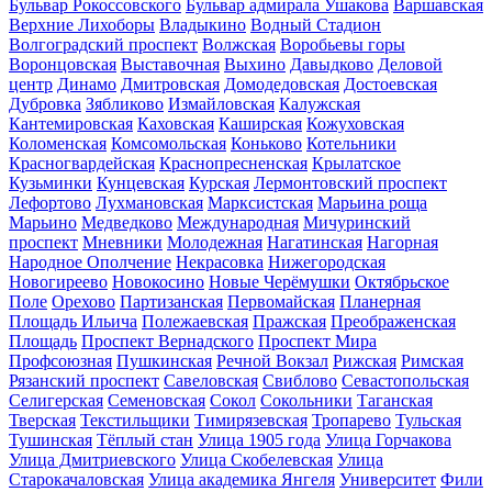
Бульвар Рокоссовского
Бульвар адмирала Ушакова
Варшавская
Верхние Лихоборы
Владыкино
Водный Стадион
Волгоградский проспект
Волжская
Воробьевы горы
Воронцовская
Выставочная
Выхино
Давыдково
Деловой
центр
Динамо
Дмитровская
Домодедовская
Достоевская
Дубровка
Зябликово
Измайловская
Калужская
Кантемировская
Каховская
Каширская
Кожуховская
Коломенская
Комсомольская
Коньково
Котельники
Красногвардейская
Краснопресненская
Крылатское
Кузьминки
Кунцевская
Курская
Лермонтовский проспект
Лефортово
Лухмановская
Марксистская
Марьина роща
Марьино
Медведково
Международная
Мичуринский
проспект
Мневники
Молодежная
Нагатинская
Нагорная
Народное Ополчение
Некрасовка
Нижегородская
Новогиреево
Новокосино
Новые Черёмушки
Октябрьское
Поле
Орехово
Партизанская
Первомайская
Планерная
Площадь Ильича
Полежаевская
Пражская
Преображенская
Площадь
Проспект Вернадского
Проспект Мира
Профсоюзная
Пушкинская
Речной Вокзал
Рижская
Римская
Рязанский проспект
Савеловская
Свиблово
Севастопольская
Селигерская
Семеновская
Сокол
Сокольники
Таганская
Тверская
Текстильщики
Тимирязевская
Тропарево
Тульская
Тушинская
Тёплый стан
Улица 1905 года
Улица Горчакова
Улица Дмитриевского
Улица Скобелевская
Улица
Старокачаловская
Улица академика Янгеля
Университет
Фили