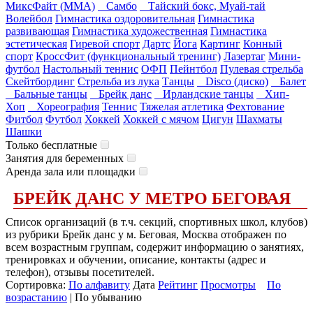
МиксФайт (ММА)
Самбо
Тайский бокс, Муай-тай
Волейбол
Гимнастика оздоровительная
Гимнастика
развивающая
Гимнастика художественная
Гимнастика
эстетическая
Гиревой спорт
Дартс
Йога
Картинг
Конный
спорт
КроссФит (функциональный тренинг)
Лазертаг
Мини-
футбол
Настольный теннис
ОФП
Пейнтбол
Пулевая стрельба
Скейтбординг
Стрельба из лука
Танцы
Disco (диско)
Балет
Бальные танцы
Брейк данс
Ирландские танцы
Хип-
Хоп
Хореография
Теннис
Тяжелая атлетика
Фехтование
Фитбол
Футбол
Хоккей
Хоккей с мячом
Цигун
Шахматы
Шашки
Только бесплатные
Занятия для беременных
Аренда зала или площадки
БРЕЙК ДАНС У МЕТРО БЕГОВАЯ
Список организаций (в т.ч. секций, спортивных школ, клубов)
из рубрики Брейк данс у м. Беговая, Москва отображен по
всем возрастным группам, содержит информацию о занятиях,
тренировках и обучении, описание, контакты (адрес и
телефон), отзывы посетителей.
Сортировка:
По алфавиту
Дата
Рейтинг
Просмотры
По
возрастанию
| По убыванию