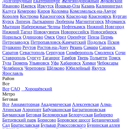
Долгопрудный
Екатеринбург
Железнодорожный
Жуковский
Иваново
Ижевск
Иркутск
Йошкар-Ола
Казань
Калининград
Калуга
Кемерово
Киров
Коломна
Комсомольск-на-Амуре
Королев
Кострома
Красногорск
Краснодар
Красноярск
Курган
Курск
Липецк
Лыткарино
Люберцы
Магнитогорск
Мурманск
Мытищи
Набережные Челны
Нефтекамск
Нижний Новгород
Нижний Тагил
Новокузнецк
Новороссийск
Новосибирск
Норильск
Одинцово
Омск
Орел
Оренбург
Пенза
Пермь
Петрозаводск
Петропавловск-Камчатский
Подольск
Псков
Пушкино
Реутов
Ростов-на-Дону
Рязань
Самара
Саранск
Саратов
Севастополь
Серпухов
Симферополь
Смоленск
Сочи
Ставрополь
Сургут
Таганрог
Тамбов
Тверь
Тольятти
Томск
Тула
Тюмень
Ульяновск
Уфа
Хабаровск
Химки
Чебоксары
Челябинск
Череповец
Щёлково
Юбилейный
Якутск
Ярославль
Район
Все
Все
САО
Хорошёвский
Метро
Беговая
Все
Авиамоторная
Академическая
Алексеевская
Алма-
Атинская
Аэропорт
Бабушкинская
Багратионовская
Бауманская
Беговая
Беломорская
Белорусская
Бибирево
Битцевский парк
Борисово
Боровское шоссе
Ботанический
Сад
Братиславская
Бульвар Рокоссовского
Бунинская аллея