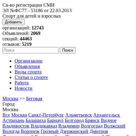
Св-во регистрации СМИ
ЭЛ №ФС77 - 53186 от 22.03.2013
Спорт для детей и взрослых
Добавить
организаций:
12743
Объявлений:
2069
секций:
44463
отзывов:
5219
Организации
Объявления
Виды спорта
Статьи о спорте
Работа
Новости
Москва
>>
Беговая
Город
Москва
Все
Москва
Санкт-Петербург
Альметьевск
Архангельск
Астрахань
Балашиха
Барнаул
Белгород
Брянск
Видное
Владивосток
Владикавказ
Владимир
Волгоград
Волжский
Вологда
Воронеж
Грозный
Дзержинский
Дмитров