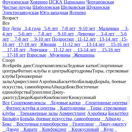
Фрунзенская
Ховрино
ЦСКА
Царицыно
Чертановская
Чистые пруды
Шаболовская
Щелковская
Щукинская
Электрозаводская
Юго-западная
Ясенево
Возраст
Все
Все
Дети
3-4 года
5-6 лет
7-8 лет
9-10 лет
Мальчики
3-
4 лет
5-6 лет
7-8 лет
9-10 лет
Девочки
3-4 лет
5-6
лет
7-8 лет
9-10 лет
Подростки
11-12 лет
13-14 лет
15-
16 лет
17-18 лет
Юноши
11-12 лет
13-14 лет
15-16 лет
17-18 лет
Девушки
11-12 лет
13-14 лет
15-16 лет
17-18 лет
Взрослые
Мужчины
Женщины
Спорт
Все
Брейк данс
Спорткомплексы
Ледовые катки
Спортивные
центры
Фитнес-клубы и центры
Картодромы
Тиры, стрелковые
клубы
Тренажерные
залы
Армрестлинг
Аэробика
Баскетбол
Бильярд
Борьба, боевые
искусства, самооборона
Айкидо
Бокс
Восточные
единоборства
Грэпплинг
Джиу-
джитсу
Дзюдо
Карате
Кикбоксинг
Киокусинкай
Все
Спорткомплексы
Ледовые катки
Спортивные центры
Фитнес-клубы и центры
Картодромы
Тиры, стрелковые
клубы
Тренажерные залы
Армрестлинг
Аэробика
Баскетбол
Бильярд
Борьба, боевые искусства, самооборона
Айкидо
Бокс
Восточные единоборства
Грэпплинг
Джиу-джитсу
Дзюдо
Карате
Кикбоксинг
Киокусинкай
Кудо