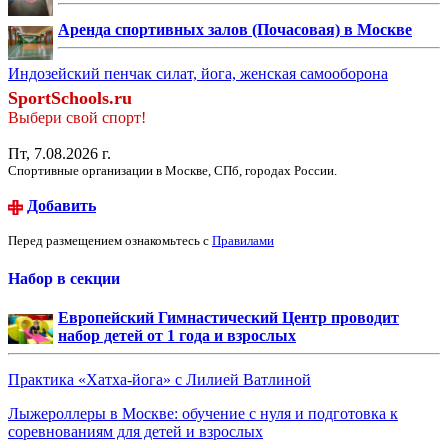
Аренда спортивных залов (Почасовая) в Москве
Индозейский пенчак силат, йога, женская самооборона
SportSchools.ru
Выбери свой спорт!
Пт, 7.08.2026 г.
Спортивные организации в Москве, СПб, городах России.
Добавить
Перед размещением ознакомьтесь с
Правилами
Набор в секции
Европейский Гимнастический Центр проводит
набор детей от 1 года и взрослых
Практика «Хатха-йога» с Лилией Ватлиной
Лыжероллеры в Москве: обучение с нуля и подготовка к
соревнованиям для детей и взрослых