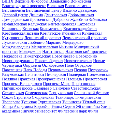
ВДНХ
Верхние Лихоборы
Владыкино
Войковская
Волгоградский проспект
Волжская
Волоколамская
Выставочная
Выставочный центр
Выхино
Давыдково
Деловой центр
Динамо
Дмитровская
Добрынинская
Домодедовская
Достоевская
Дубровка
Жулебино
Зябликово
Измайловская
Калужская
Кантемировская
Каховская
Каширская
Киевская
Коломенская
Красногвардейская
Крестьянская застава
Крылатское
Кузьминки
Кунцевская
Кутузовская
Ленинский проспект
Лермонтовский проспект
Лухмановская
Люблино
Марьино
Медведково
Международная
Менделеевская
Митино
Мичуринский
проспект
Молодежная
Нагатинская
Нахимовский проспект
Некрасовка
Нижегородская
Новогиреево
Новокосино
Новопеределкино
Новослободская
Новоясеневская
Новые
Черёмушки
Окружная
Октябрьское Поле
Отрадное
Павелецкая
Парк Победы
Первомайская
Перово
Петровско-
Разумовская
Печатники
Пионерская
Планерная
Полежаевская
Полянка
Пражская
Преображенская Площадь
Пролетарская
Проспект Вернадского
Проспект Мира
Профсоюзная
Пятницкое шоссе
Саларьево
Свиблово
Севастопольская
Селигерская
Семеновская
Серпуховская
Славянский бульвар
Сокол
Строгино
Сходненская
Технопарк
Тимирязевская
Тропарево
Тульская
Тургеневская
Тушинская
Тёплый стан
Улица Академика Королёва
Улица Сергея Эйзенштейна
Улица
академика Янгеля
Университет
Филевский парк
Фили