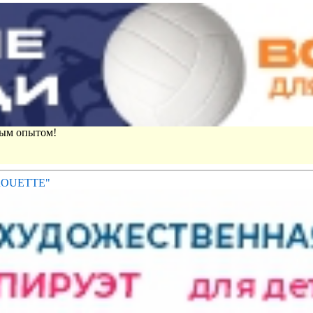
вым опытом!
IROUETTE"