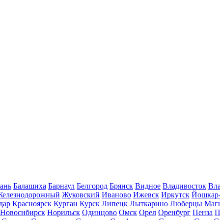
ань
Балашиха
Барнаул
Белгород
Брянск
Видное
Владивосток
Вла
Железнодорожный
Жуковский
Иваново
Ижевск
Иркутск
Йошкар
дар
Красноярск
Курган
Курск
Липецк
Лыткарино
Люберцы
Маг
Новосибирск
Норильск
Одинцово
Омск
Орел
Оренбург
Пенза
П