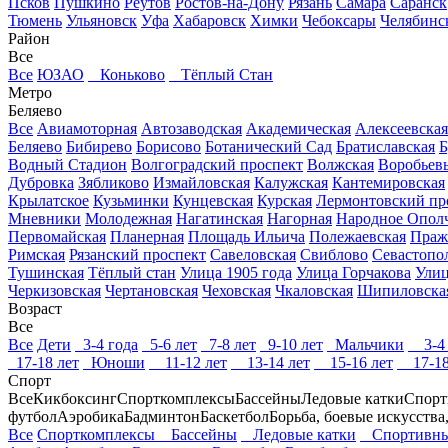
Псков
Пушкино
Реутов
Ростов-на-Дону
Рязань
Самара
Саранск
Тюмень
Ульяновск
Уфа
Хабаровск
Химки
Чебоксары
Челябинс
Район
Все
Все
ЮЗАО
Коньково
Тёплый Стан
Метро
Беляево
Все
Авиамоторная
Автозаводская
Академическая
Алексеевская
Беляево
Бибирево
Борисово
Ботанический Сад
Братиславская
Б
Водный Стадион
Волгоградский проспект
Волжская
Воробьев
Дубровка
Зябликово
Измайловская
Калужская
Кантемировская
Крылатское
Кузьминки
Кунцевская
Курская
Лермонтовский пр
Мневники
Молодежная
Нагатинская
Нагорная
Народное Опол
Первомайская
Планерная
Площадь Ильича
Полежаевская
Праж
Римская
Рязанский проспект
Савеловская
Свиблово
Севастопо
Тушинская
Тёплый стан
Улица 1905 года
Улица Горчакова
Улиц
Черкизовская
Чертановская
Чеховская
Чкаловская
Шипиловска
Возраст
Все
Все
Дети
3-4 года
5-6 лет
7-8 лет
9-10 лет
Мальчики
3-4 
17-18 лет
Юноши
11-12 лет
13-14 лет
15-16 лет
17-18
Спорт
Все
Кикбоксинг
Спорткомплексы
Бассейны
Ледовые катки
Спорт
футбол
Аэробика
Бадминтон
Баскетбол
Борьба, боевые искусства
Все
Спорткомплексы
Бассейны
Ледовые катки
Спортивны