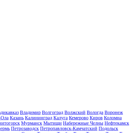
дикавказ
Владимир
Волгоград
Волжский
Вологда
Воронеж
-Ола
Казань
Калининград
Калуга
Кемерово
Киров
Коломна
нитогорск
Мурманск
Мытищи
Набережные Челны
Нефтекамск
ермь
Петрозаводск
Петропавловск-Камчатский
Подольск