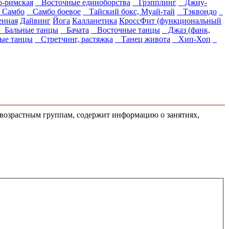
о-римская
Восточные единоборства
Грэпплинг
Джиу-
Самбо
Самбо боевое
Тайский бокс, Муай-тай
Тэквондо
енная
Дайвинг
Йога
Калланетика
КроссФит (функциональный
Бальные танцы
Бачата
Восточные танцы
Джаз (фанк,
ые танцы
Стретчинг, растяжка
Танец живота
Хип-Хоп
м возрастным группам, содержит информацию о занятиях,