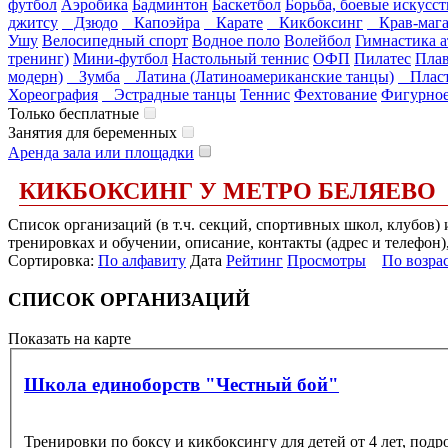
футбол
Аэробика
Бадминтон
Баскетбол
Борьба, боевые искусст
джитсу
Дзюдо
Капоэйра
Карате
Кикбоксинг
Крав-маг
Ушу
Велосипедный спорт
Водное поло
Волейбол
Гимнастика а
тренинг)
Мини-футбол
Настольный теннис
ОФП
Пилатес
Пла
модерн)
Зумба
Латина (Латиноамериканские танцы)
Пласт
Хореография
Эстрадные танцы
Теннис
Фехтование
Фигурное
Только бесплатные
Занятия для беременных
Аренда зала или площадки
КИКБОКСИНГ У МЕТРО БЕЛЯЕВО
Список организаций (в т.ч. секций, спортивных школ, клубов)
тренировках и обучении, описание, контакты (адрес и телефон)
Сортировка:
По алфавиту
Дата
Рейтинг
Просмотры
По возра
СПИСОК ОРГАНИЗАЦИЙ
Показать на карте
Школа единоборств "Честный бой"
Тренировки по боксу и кикбоксингу для детей от 4 лет, под