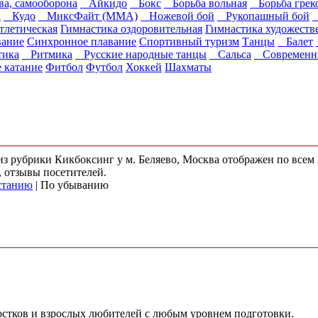
ва, самооборона
Айкидо
Бокс
Борьба вольная
Борьба грек
а
Кудо
МиксФайт (ММА)
Ножевой бой
Рукопашный бой
тлетическая
Гимнастика оздоровительная
Гимнастика художеств
вание
Синхронное плавание
Спортивный туризм
Танцы
Балет
ика
Ритмика
Русские народные танцы
Сальса
Современн
 катание
Фитбол
Футбол
Хоккей
Шахматы
 из рубрики Кикбоксинг у м. Беляево, Москва отображен по все
, отзывы посетителей.
станию
| По убыванию
ростков и взрослых любителей с любым уровнем подготовки.