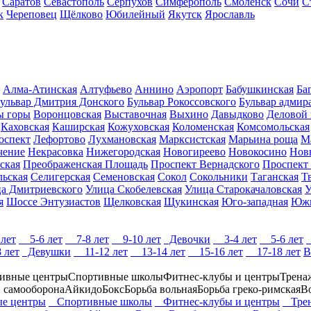
Саратов
Севастополь
Серпухов
Симферополь
Смоленск
Сочи
С
к
Череповец
Щёлково
Юбилейный
Якутск
Ярославль
Алма-Атинская
Алтуфьево
Аннино
Аэропорт
Бабушкинская
Ба
ульвар Дмитрия Донского
Бульвар Рокоссовского
Бульвар адмир
ы горы
Воронцовская
Выставочная
Выхино
Давыдково
Деловой 
Каховская
Каширская
Кожуховская
Коломенская
Комсомольская
оспект
Лефортово
Лухмановская
Марксистская
Марьина роща
М
чение
Некрасовка
Нижегородская
Новогиреево
Новокосино
Нов
ская
Преображенская Площадь
Проспект Вернадского
Проспект
льская
Селигерская
Семеновская
Сокол
Сокольники
Таганская
Т
а Дмитриевского
Улица Скобелевская
Улица Старокачаловская
У
я
Шоссе Энтузиастов
Щелковская
Щукинская
Юго-западная
Юж
лет
5-6 лет
7-8 лет
9-10 лет
Девочки
3-4 лет
5-6 лет
 лет
Девушки
11-12 лет
13-14 лет
15-16 лет
17-18 лет
В
ивные центры
Спортивные школы
Фитнес-клубы и центры
Трена
, самооборона
Айкидо
Бокс
Борьба вольная
Борьба греко-римская
В
е центры
Спортивные школы
Фитнес-клубы и центры
Трен