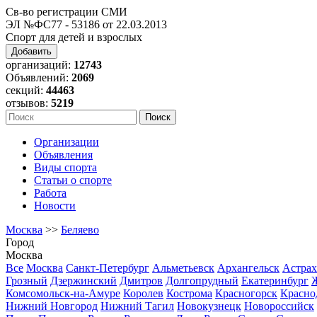
Св-во регистрации СМИ
ЭЛ №ФС77 - 53186 от 22.03.2013
Спорт для детей и взрослых
Добавить
организаций:
12743
Объявлений:
2069
секций:
44463
отзывов:
5219
Организации
Объявления
Виды спорта
Статьи о спорте
Работа
Новости
Москва
>>
Беляево
Город
Москва
Все
Москва
Санкт-Петербург
Альметьевск
Архангельск
Астрах
Грозный
Дзержинский
Дмитров
Долгопрудный
Екатеринбург
Комсомольск-на-Амуре
Королев
Кострома
Красногорск
Красно
Нижний Новгород
Нижний Тагил
Новокузнецк
Новороссийск