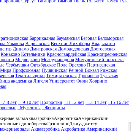
таврополь
Сургут
Таганрог
Тамбов
Тверь
Тольятти
Томск
Тула
гратионовская
Баррикадная
Бауманская
Беговая
Беломорская
ала Ушакова
Варшавская
Верхние Лихоборы
Владыкино
центр
Динамо
Дмитровская
Домодедовская
Достоевская
Коньково
Котельники
Красногвардейская
Краснопресненская
арьино
Медведково
Международная
Мичуринский проспект
ые Черёмушки
Октябрьское Поле
Орехово
Партизанская
 Мира
Профсоюзная
Пушкинская
Речной Вокзал
Рижская
верская
Текстильщики
Тимирязевская
Тропарево
Тульская
лица академика Янгеля
Университет
Фили
Ховрино
ная
7-8 лет
9-10 лет
Подростки
11-12 лет
13-14 лет
15-16 лет
зрослые
Мужчины
Женщины
жерные залы
Аквааэробика
Акробатика
Американский
осточные единоборства
Грэпплинг
Джиу-джитсу
ажерные залы
Аквааэробика
Акробатика
Американский