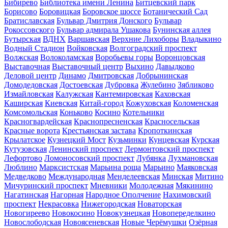
Бибирево
Библиотека имени Ленина
Битцевский парк
Борисово
Боровицкая
Боровское шоссе
Ботанический Сад
Братиславская
Бульвар Дмитрия Донского
Бульвар
Рокоссовского
Бульвар адмирала Ушакова
Бунинская аллея
Бутырская
ВДНХ
Варшавская
Верхние Лихоборы
Владыкино
Водный Стадион
Войковская
Волгоградский проспект
Волжская
Волоколамская
Воробьевы горы
Воронцовская
Выставочная
Выставочный центр
Выхино
Давыдково
Деловой центр
Динамо
Дмитровская
Добрынинская
Домодедовская
Достоевская
Дубровка
Жулебино
Зябликово
Измайловская
Калужская
Кантемировская
Каховская
Каширская
Киевская
Китай-город
Кожуховская
Коломенская
Комсомольская
Коньково
Косино
Котельники
Красногвардейская
Краснопресненская
Красносельская
Красные ворота
Крестьянская застава
Кропоткинская
Крылатское
Кузнецкий Мост
Кузьминки
Кунцевская
Курская
Кутузовская
Ленинский проспект
Лермонтовский проспект
Лефортово
Ломоносовский проспект
Лубянка
Лухмановская
Люблино
Марксистская
Марьина роща
Марьино
Маяковская
Медведково
Международная
Менделеевская
Минская
Митино
Мичуринский проспект
Мневники
Молодежная
Мякинино
Нагатинская
Нагорная
Народное Ополчение
Нахимовский
проспект
Некрасовка
Нижегородская
Новаторская
Новогиреево
Новокосино
Новокузнецкая
Новопеределкино
Новослободская
Новоясеневская
Новые Черёмушки
Озёрная