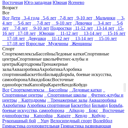
Восточная
Юго-западная
Южная
Ясенево
Возраст
Все
Все
Дети
3-4 года
5-6 лет
7-8 лет
9-10 лет
Мальчики
3-
4 лет
5-6 лет
7-8 лет
9-10 лет
Девочки
3-4 лет
5-6
лет
7-8 лет
9-10 лет
Подростки
11-12 лет
13-14 лет
15-
16 лет
17-18 лет
Юноши
11-12 лет
13-14 лет
15-16 лет
17-18 лет
Девушки
11-12 лет
13-14 лет
15-16 лет
17-18 лет
Взрослые
Мужчины
Женщины
Спорт
Спорткомплексы
Бассейны
Ледовые катки
Спортивные
центры
Спортивные школы
Фитнес-клубы и
центры
Картодромы
Тренажерные
залы
Аквааэробика
Акробатика
Аэробика
спортивная
Баскетбол
Бильярд
Борьба, боевые искусства,
самооборона
Айкидо
Бокс
Восточные
единоборства
Капоэйра
Карате
Кендо
Кобудо
Все
Спорткомплексы
Бассейны
Ледовые катки
Спортивные центры
Спортивные школы
Фитнес-клубы и
центры
Картодромы
Тренажерные залы
Аквааэробика
Акробатика
Аэробика спортивная
Баскетбол
Бильярд
Борьба,
боевые искусства, самооборона
Айкидо
Бокс
Восточные
единоборства
Капоэйра
Карате
Кендо
Кобудо
Рукопашный бой
Ушу
Велосипедный спорт
Волейбол
Гимнастика оздоровительная
Гимнастика развивающая