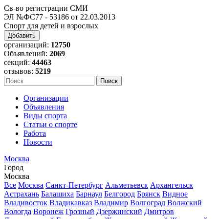
Св-во регистрации СМИ
ЭЛ №ФС77 - 53186 от 22.03.2013
Спорт для детей и взрослых
Добавить
организаций:
12750
Объявлений:
2069
секций:
44463
отзывов:
5219
Организации
Объявления
Виды спорта
Статьи о спорте
Работа
Новости
Москва
Город
Москва
Все
Москва
Санкт-Петербург
Альметьевск
Архангельск
Астрахань
Балашиха
Барнаул
Белгород
Брянск
Видное
Владивосток
Владикавказ
Владимир
Волгоград
Волжский
Вологда
Воронеж
Грозный
Дзержинский
Дмитров