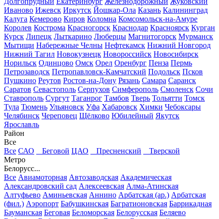
Долгопрудный
Екатеринбург
Железнодорожный
Жуковский
Иваново
Ижевск
Иркутск
Йошкар-Ола
Казань
Калининград
Калуга
Кемерово
Киров
Коломна
Комсомольск-на-Амуре
Королев
Кострома
Красногорск
Краснодар
Красноярск
Курган
Курск
Липецк
Лыткарино
Люберцы
Магнитогорск
Мурманск
Мытищи
Набережные Челны
Нефтекамск
Нижний Новгород
Нижний Тагил
Новокузнецк
Новороссийск
Новосибирск
Норильск
Одинцово
Омск
Орел
Оренбург
Пенза
Пермь
Петрозаводск
Петропавловск-Камчатский
Подольск
Псков
Пушкино
Реутов
Ростов-на-Дону
Рязань
Самара
Саранск
Саратов
Севастополь
Серпухов
Симферополь
Смоленск
Сочи
Ставрополь
Сургут
Таганрог
Тамбов
Тверь
Тольятти
Томск
Тула
Тюмень
Ульяновск
Уфа
Хабаровск
Химки
Чебоксары
Челябинск
Череповец
Щёлково
Юбилейный
Якутск
Ярославль
Район
Все
Все
САО
Беговой
ЦАО
Пресненский
Тверской
Метро
Белорусс...
Все
Авиамоторная
Автозаводская
Академическая
Александровский сад
Алексеевская
Алма-Атинская
Алтуфьево
Аминьевская
Аннино
Арбатская (ар.)
Арбатская
(фил.)
Аэропорт
Бабушкинская
Багратионовская
Баррикадная
Бауманская
Беговая
Беломорская
Белорусская
Беляево