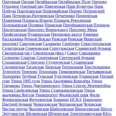
Окружная
Окская
Октябрьская
Октябрьское Поле
Орехово
Отрадное
Охотный ряд
Павелецкая
Парк Культуры
Парк
Победы
Партизанская
Первомайская
Перово
Петровский
Парк
Петровско-Разумовская
Печатники
Пионерская
Планерная
Площадь Ильича
Площадь Революции
Полежаевская
Полянка
Пражская
Преображенская Площадь
Пролетарская
Проспект Вернадского
Проспект Мира
Профсоюзная
Пушкинская
Пятницкое шоссе
Раменки
Рассказовка
Речной Вокзал
Рижская
Римская
Рязанский
проспект
Савеловская
Саларьево
Свиблово
Севастопольская
Селигерская
Семеновская
Серпуховская
Славянский бульвар
Смоленская (ар.)
Смоленская (фил.)
Сокол
Сокольники
Солнцево
Спартак
Спортивная
Сретенский бульвар
Стахановская
Строгино
Студенческая
Сухаревская
Сходненская
Таганская
Тверская
Театральная
Текстильщики
Телецентр
Терехово
Технопарк
Тимирязевская
Третьяковская
Тропарево
Трубная
Тульская
Тургеневская
Тушинская
Тёплый
стан
Улица 1905 года
Улица Академика Королёва
Улица
Горчакова
Улица Дмитриевского
Улица Сергея Эйзенштейна
Улица Скобелевская
Улица Старокачаловская
Улица
академика Янгеля
Университет
Филевский парк
Фили
Фонвизинская
Фрунзенская
Ховрино
ЦСКА
Царицыно
Цветной бульвар
Черкизовская
Чертановская
Чеховская
Чистые пруды
Чкаловская
Шаболовская
Шипиловская
Шоссе
Энтузиастов
Щелковская
Щукинская
Электрозаводская
Юго-