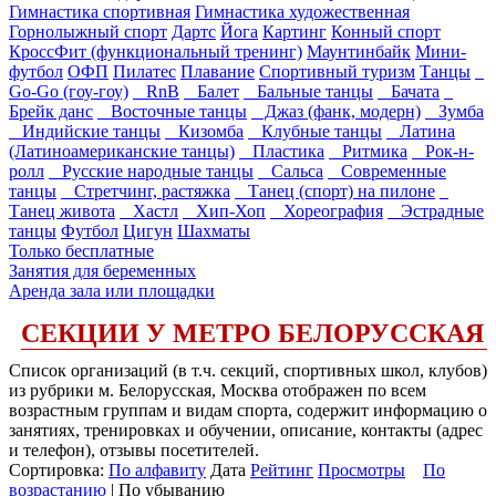
Гимнастика спортивная
Гимнастика художественная
Горнолыжный спорт
Дартс
Йога
Картинг
Конный спорт
КроссФит (функциональный тренинг)
Маунтинбайк
Мини-
футбол
ОФП
Пилатес
Плавание
Спортивный туризм
Танцы
Go-Go (гоу-гоу)
RnB
Балет
Бальные танцы
Бачата
Брейк данс
Восточные танцы
Джаз (фанк, модерн)
Зумба
Индийские танцы
Кизомба
Клубные танцы
Латина
(Латиноамериканские танцы)
Пластика
Ритмика
Рок-н-
ролл
Русские народные танцы
Сальса
Современные
танцы
Стретчинг, растяжка
Танец (спорт) на пилоне
Танец живота
Хастл
Хип-Хоп
Хореография
Эстрадные
танцы
Футбол
Цигун
Шахматы
Только бесплатные
Занятия для беременных
Аренда зала или площадки
СЕКЦИИ У МЕТРО БЕЛОРУССКАЯ
Список организаций (в т.ч. секций, спортивных школ, клубов)
из рубрики м. Белорусская, Москва отображен по всем
возрастным группам и видам спорта, содержит информацию о
занятиях, тренировках и обучении, описание, контакты (адрес
и телефон), отзывы посетителей.
Сортировка:
По алфавиту
Дата
Рейтинг
Просмотры
По
возрастанию
| По убыванию