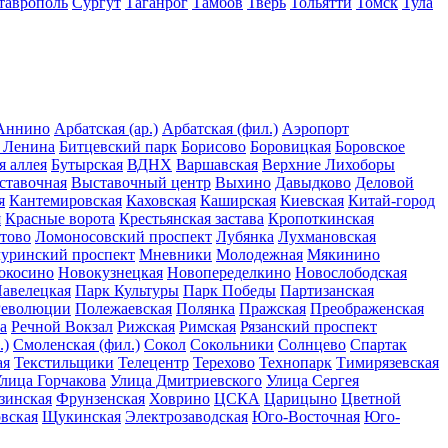
таврополь
Сургут
Таганрог
Тамбов
Тверь
Тольятти
Томск
Тула
Аннино
Арбатская (ар.)
Арбатская (фил.)
Аэропорт
 Ленина
Битцевский парк
Борисово
Боровицкая
Боровское
я аллея
Бутырская
ВДНХ
Варшавская
Верхние Лихоборы
ставочная
Выставочный центр
Выхино
Давыдково
Деловой
я
Кантемировская
Каховская
Каширская
Киевская
Китай-город
я
Красные ворота
Крестьянская застава
Кропоткинская
тово
Ломоносовский проспект
Лубянка
Лухмановская
уринский проспект
Мневники
Молодежная
Мякинино
окосино
Новокузнецкая
Новопеределкино
Новослободская
авелецкая
Парк Культуры
Парк Победы
Партизанская
Революции
Полежаевская
Полянка
Пражская
Преображенская
а
Речной Вокзал
Рижская
Римская
Рязанский проспект
.)
Смоленская (фил.)
Сокол
Сокольники
Солнцево
Спартак
ая
Текстильщики
Телецентр
Терехово
Технопарк
Тимирязевская
лица Горчакова
Улица Дмитриевского
Улица Сергея
зинская
Фрунзенская
Ховрино
ЦСКА
Царицыно
Цветной
вская
Щукинская
Электрозаводская
Юго-Восточная
Юго-