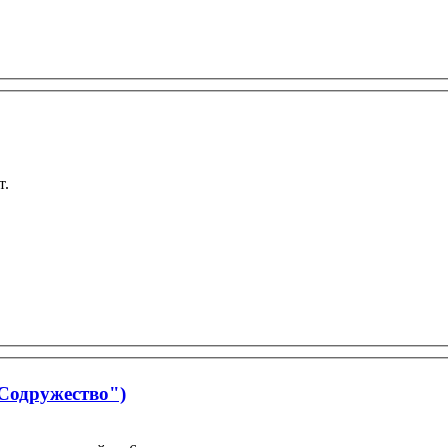
т.
Содружество")