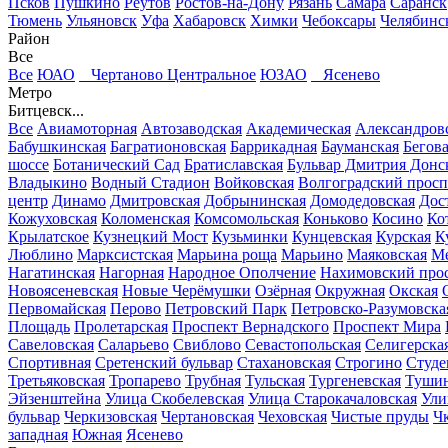
Псков
Пушкино
Реутов
Ростов-на-Дону
Рязань
Самара
Саранск
Тюмень
Ульяновск
Уфа
Хабаровск
Химки
Чебоксары
Челябинс
Район
Все
Все
ЮАО
Чертаново Центральное
ЮЗАО
Ясенево
Метро
Битцевск...
Все
Авиамоторная
Автозаводская
Академическая
Александров
Бабушкинская
Багратионовская
Баррикадная
Бауманская
Бегов
шоссе
Ботанический Сад
Братиславская
Бульвар Дмитрия Донс
Владыкино
Водный Стадион
Войковская
Волгоградский просп
центр
Динамо
Дмитровская
Добрынинская
Домодедовская
Дос
Кожуховская
Коломенская
Комсомольская
Коньково
Косино
Ко
Крылатское
Кузнецкий Мост
Кузьминки
Кунцевская
Курская
К
Люблино
Марксистская
Марьина роща
Марьино
Маяковская
Ме
Нагатинская
Нагорная
Народное Ополчение
Нахимовский про
Новоясеневская
Новые Черёмушки
Озёрная
Окружная
Окская
Первомайская
Перово
Петровский Парк
Петровско-Разумовска
Площадь
Пролетарская
Проспект Вернадского
Проспект Мира
Савеловская
Саларьево
Свиблово
Севастопольская
Селигерска
Спортивная
Сретенский бульвар
Стахановская
Строгино
Студе
Третьяковская
Тропарево
Трубная
Тульская
Тургеневская
Тушин
Эйзенштейна
Улица Скобелевская
Улица Старокачаловская
Ули
бульвар
Черкизовская
Чертановская
Чеховская
Чистые пруды
Ч
западная
Южная
Ясенево