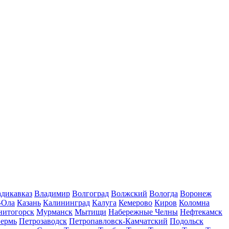
дикавказ
Владимир
Волгоград
Волжский
Вологда
Воронеж
-Ола
Казань
Калининград
Калуга
Кемерово
Киров
Коломна
нитогорск
Мурманск
Мытищи
Набережные Челны
Нефтекамск
ермь
Петрозаводск
Петропавловск-Камчатский
Подольск