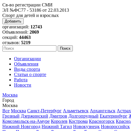
Св-во регистрации СМИ
ЭЛ №ФС77 - 53186 от 22.03.2013
Спорт для детей и взрослых
Добавить
организаций:
12743
Объявлений:
2069
секций:
44463
отзывов:
5219
Организации
Объявления
Виды спорта
Статьи о спорте
Работа
Новости
Москва
Город
Москва
Все
Москва
Санкт-Петербург
Альметьевск
Архангельск
Астрах
Грозный
Дзержинский
Дмитров
Долгопрудный
Екатеринбург
Комсомольск-на-Амуре
Королев
Кострома
Красногорск
Красно
Нижний Новгород
Нижний Тагил
Новокузнецк
Новороссийск