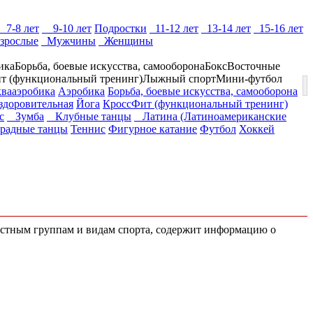
7-8 лет
9-10 лет
Подростки
11-12 лет
13-14 лет
15-16 лет
зрослые
Мужчины
Женщины
ика
Борьба, боевые искусства, самооборона
Бокс
Восточные
т (функциональный тренинг)
Лыжный спорт
Мини-футбол
вааэробика
Аэробика
Борьба, боевые искусства, самооборона
здоровительная
Йога
КроссФит (функциональный тренинг)
с
Зумба
Клубные танцы
Латина (Латиноамериканские
адные танцы
Теннис
Фигурное катание
Футбол
Хоккей
растным группам и видам спорта, содержит информацию о