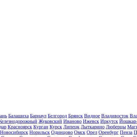
ань
Балашиха
Барнаул
Белгород
Брянск
Видное
Владивосток
Вла
Железнодорожный
Жуковский
Иваново
Ижевск
Иркутск
Йошкар
дар
Красноярск
Курган
Курск
Липецк
Лыткарино
Люберцы
Маг
Новосибирск
Норильск
Одинцово
Омск
Орел
Оренбург
Пенза
П