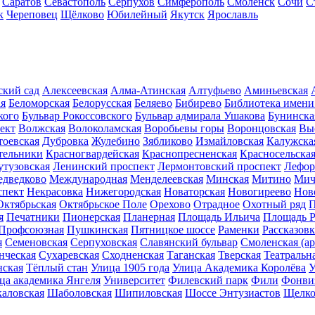
Саратов
Севастополь
Серпухов
Симферополь
Смоленск
Сочи
С
к
Череповец
Щёлково
Юбилейный
Якутск
Ярославль
ский сад
Алексеевская
Алма-Атинская
Алтуфьево
Аминьевская
ая
Беломорская
Белорусская
Беляево
Бибирево
Библиотека имени
кого
Бульвар Рокоссовского
Бульвар адмирала Ушакова
Бунинска
ект
Волжская
Волоколамская
Воробьевы горы
Воронцовская
Вы
тоевская
Дубровка
Жулебино
Зябликово
Измайловская
Калужска
тельники
Красногвардейская
Краснопресненская
Красносельска
утузовская
Ленинский проспект
Лермонтовский проспект
Лефор
дведково
Международная
Менделеевская
Минская
Митино
Мич
спект
Некрасовка
Нижегородская
Новаторская
Новогиреево
Нов
Октябрьская
Октябрьское Поле
Орехово
Отрадное
Охотный ряд
П
я
Печатники
Пионерская
Планерная
Площадь Ильича
Площадь 
Профсоюзная
Пушкинская
Пятницкое шоссе
Раменки
Рассказовк
я
Семеновская
Серпуховская
Славянский бульвар
Смоленская (ар
нческая
Сухаревская
Сходненская
Таганская
Тверская
Театральн
ская
Тёплый стан
Улица 1905 года
Улица Академика Королёва
У
ца академика Янгеля
Университет
Филевский парк
Фили
Фонви
каловская
Шаболовская
Шипиловская
Шоссе Энтузиастов
Щелко