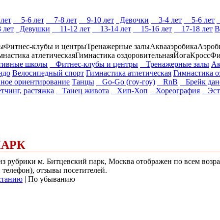
лет
5-6 лет
7-8 лет
9-10 лет
Девочки
3-4 лет
5-6 лет
 лет
Девушки
11-12 лет
13-14 лет
15-16 лет
17-18 лет
В
ы
Фитнес-клубы и центры
Тренажерные залы
Аквааэробика
Аэроб
мнастика атлетическая
Гимнастика оздоровительная
Йога
КроссФи
ивные школы
Фитнес-клубы и центры
Тренажерные залы
Ак
ндо
Велосипедный спорт
Гимнастика атлетическая
Гимнастика о
ное ориентирование
Танцы
Go-Go (гоу-гоу)
RnB
Брейк дан
чинг, растяжка
Танец живота
Хип-Хоп
Хореография
Эстр
ПАРК
) из рубрики м. Битцевский парк, Москва отображен по всем воз
и телефон), отзывы посетителей.
станию
| По убыванию