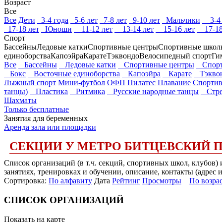
Возраст
Все
Все
Дети
3-4 года
5-6 лет
7-8 лет
9-10 лет
Мальчики
3-4 
17-18 лет
Юноши
11-12 лет
13-14 лет
15-16 лет
17-18
Спорт
Бассейны
Ледовые катки
Спортивные центры
Спортивные школ
единоборства
Капоэйра
Карате
Тэквондо
Велосипедный спорт
Ги
Все
Бассейны
Ледовые катки
Спортивные центры
Спорт
Бокс
Восточные единоборства
Капоэйра
Карате
Тэкво
Лыжный спорт
Мини-футбол
ОФП
Пилатес
Плавание
Спортив
танцы)
Пластика
Ритмика
Русские народные танцы
Стрет
Шахматы
Только бесплатные
Занятия для беременных
Аренда зала или площадки
СЕКЦИИ У МЕТРО БИТЦЕВСКИЙ 
Список организаций (в т.ч. секций, спортивных школ, клубов
занятиях, тренировках и обучении, описание, контакты (адрес 
Сортировка:
По алфавиту
Дата
Рейтинг
Просмотры
По возра
СПИСОК ОРГАНИЗАЦИЙ
Показать на карте