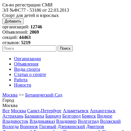
Св-во регистрации СМИ
ЭЛ №ФС77 - 53186 от 22.03.2013
Спорт для детей и взрослых
Добавить
организаций:
12746
Объявлений:
2069
секций:
44463
отзывов:
5219
Организации
Объявления
Виды спорта
Статьи о спорте
Работа
Новости
Москва
>>
Ботанический Сад
Город
Москва
Все
Москва
Санкт-Петербург
Альметьевск
Архангельск
Астрахань
Балашиха
Барнаул
Белгород
Брянск
Видное
Владивосток
Владикавказ
Владимир
Волгоград
Волжский
Вологда
Воронеж
Грозный
Дзержинский
Дмитров