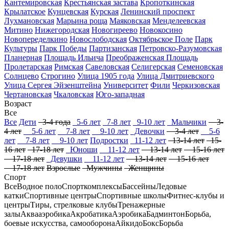
Кантемировская
Крестьянская застава
Кропоткинская
Крылатское
Кунцевская
Курская
Ленинский проспект
Лухмановская
Марьина роща
Маяковская
Менделеевская
Митино
Нижегородская
Новогиреево
Новокосино
Новопеределкино
Новослободская
Октябрьское Поле
Парк
Культуры
Парк Победы
Партизанская
Петровско-Разумовская
Планерная
Площадь Ильича
Преображенская Площадь
Пролетарская
Римская
Савеловская
Селигерская
Семеновская
Солнцево
Строгино
Улица 1905 года
Улица Дмитриевского
Улица Сергея Эйзенштейна
Университет
Фили
Черкизовская
Чертановская
Чкаловская
Юго-западная
Возраст
Все
Все
Дети
3-4 года
5-6 лет
7-8 лет
9-10 лет
Мальчики
3-
4 лет
5-6 лет
7-8 лет
9-10 лет
Девочки
3-4 лет
5-6
лет
7-8 лет
9-10 лет
Подростки
11-12 лет
13-14 лет
15-
16 лет
17-18 лет
Юноши
11-12 лет
13-14 лет
15-16 лет
17-18 лет
Девушки
11-12 лет
13-14 лет
15-16 лет
17-18 лет
Взрослые
Мужчины
Женщины
Спорт
Все
Водное поло
Спорткомплексы
Бассейны
Ледовые
катки
Спортивные центры
Спортивные школы
Фитнес-клубы и
центры
Тиры, стрелковые клубы
Тренажерные
залы
Аквааэробика
Акробатика
Аэробика
Бадминтон
Борьба,
боевые искусства, самооборона
Айкидо
Бокс
Борьба