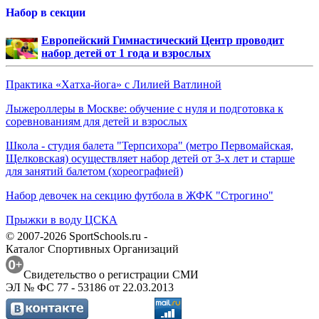
Набор в секции
Европейский Гимнастический Центр проводит
набор детей от 1 года и взрослых
Практика «Хатха-йога» с Лилией Ватлиной
Лыжероллеры в Москве: обучение с нуля и подготовка к
соревнованиям для детей и взрослых
Школа - студия балета "Терпсихора" (метро Первомайская,
Щелковская) осуществляет набор детей от 3-х лет и старше
для занятий балетом (хореографией)
Набор девочек на секцию футбола в ЖФК "Строгино"
Прыжки в воду ЦСКА
© 2007-2026 SportSchools.ru -
Каталог Спортивных Организаций
Свидетельство о регистрации СМИ
ЭЛ № ФС 77 - 53186 от 22.03.2013