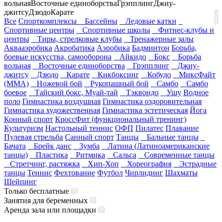
вольная
Восточные единоборства
Грэпплинг
Джиу-
джитсу
Дзюдо
Карате
Все
Спорткомплексы
Бассейны
Ледовые катки
Спортивные центры
Спортивные школы
Фитнес-клубы и
центры
Тиры, стрелковые клубы
Тренажерные залы
Аквааэробика
Акробатика
Аэробика
Бадминтон
Борьба,
боевые искусства, самооборона
Айкидо
Бокс
Борьба
вольная
Восточные единоборства
Грэпплинг
Джиу-
джитсу
Дзюдо
Карате
Кикбоксинг
Кобудо
МиксФайт
(ММА)
Ножевой бой
Рукопашный бой
Самбо
Самбо
боевое
Тайский бокс, Муай-тай
Тэквондо
Ушу
Водное
поло
Гимнастика воздушная
Гимнастика оздоровительная
Гимнастика художественная
Гимнастика эстетическая
Йога
Конный спорт
КроссФит (функциональный тренинг)
Культуризм
Настольный теннис
ОФП
Пилатес
Плавание
Пулевая стрельба
Санный спорт
Танцы
Бальные танцы
Бачата
Брейк данс
Зумба
Латина (Латиноамериканские
танцы)
Пластика
Ритмика
Сальса
Современные танцы
Стретчинг, растяжка
Хип-Хоп
Хореография
Эстрадные
танцы
Теннис
Фехтование
Футбол
Чирлидинг
Шахматы
Шейпинг
Только бесплатные
Занятия для беременных
Аренда зала или площадки