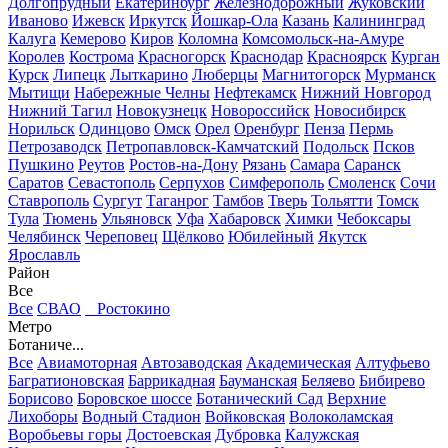
Долгопрудный
Екатеринбург
Железнодорожный
Жуковский
Иваново
Ижевск
Иркутск
Йошкар-Ола
Казань
Калининград
Калуга
Кемерово
Киров
Коломна
Комсомольск-на-Амуре
Королев
Кострома
Красногорск
Краснодар
Красноярск
Курган
Курск
Липецк
Лыткарино
Люберцы
Магнитогорск
Мурманск
Мытищи
Набережные Челны
Нефтекамск
Нижний Новгород
Нижний Тагил
Новокузнецк
Новороссийск
Новосибирск
Норильск
Одинцово
Омск
Орел
Оренбург
Пенза
Пермь
Петрозаводск
Петропавловск-Камчатский
Подольск
Псков
Пушкино
Реутов
Ростов-на-Дону
Рязань
Самара
Саранск
Саратов
Севастополь
Серпухов
Симферополь
Смоленск
Сочи
Ставрополь
Сургут
Таганрог
Тамбов
Тверь
Тольятти
Томск
Тула
Тюмень
Ульяновск
Уфа
Хабаровск
Химки
Чебоксары
Челябинск
Череповец
Щёлково
Юбилейный
Якутск
Ярославль
Район
Все
Все
СВАО
Ростокино
Метро
Ботаниче...
Все
Авиамоторная
Автозаводская
Академическая
Алтуфьево
Багратионовская
Баррикадная
Бауманская
Беляево
Бибирево
Борисово
Боровское шоссе
Ботанический Сад
Верхние
Лихоборы
Водный Стадион
Войковская
Волоколамская
Воробьевы горы
Достоевская
Дубровка
Калужская