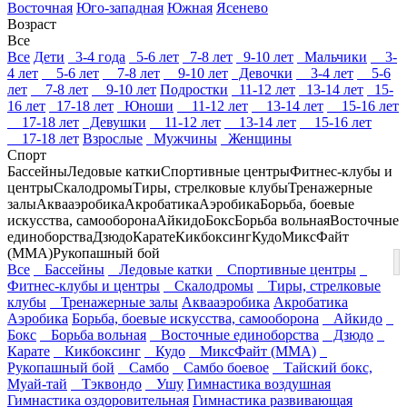
Восточная
Юго-западная
Южная
Ясенево
Возраст
Все
Все
Дети
3-4 года
5-6 лет
7-8 лет
9-10 лет
Мальчики
3-
4 лет
5-6 лет
7-8 лет
9-10 лет
Девочки
3-4 лет
5-6
лет
7-8 лет
9-10 лет
Подростки
11-12 лет
13-14 лет
15-
16 лет
17-18 лет
Юноши
11-12 лет
13-14 лет
15-16 лет
17-18 лет
Девушки
11-12 лет
13-14 лет
15-16 лет
17-18 лет
Взрослые
Мужчины
Женщины
Спорт
Бассейны
Ледовые катки
Спортивные центры
Фитнес-клубы и
центры
Скалодромы
Тиры, стрелковые клубы
Тренажерные
залы
Аквааэробика
Акробатика
Аэробика
Борьба, боевые
искусства, самооборона
Айкидо
Бокс
Борьба вольная
Восточные
единоборства
Дзюдо
Карате
Кикбоксинг
Кудо
МиксФайт
(ММА)
Рукопашный бой
Все
Бассейны
Ледовые катки
Спортивные центры
Фитнес-клубы и центры
Скалодромы
Тиры, стрелковые
клубы
Тренажерные залы
Аквааэробика
Акробатика
Аэробика
Борьба, боевые искусства, самооборона
Айкидо
Бокс
Борьба вольная
Восточные единоборства
Дзюдо
Карате
Кикбоксинг
Кудо
МиксФайт (ММА)
Рукопашный бой
Самбо
Самбо боевое
Тайский бокс,
Муай-тай
Тэквондо
Ушу
Гимнастика воздушная
Гимнастика оздоровительная
Гимнастика развивающая