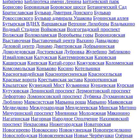
Бибирево
Библиотека имени Ленина
Битцевский парк
Борисово
Боровицкая
Боровское шоссе
Ботанический Сад
Братиславская
Бульвар Дмитрия Донского
Бульвар
Рокоссовского
Бульвар адмирала Ушакова
Бунинская аллея
Бутырская
ВДНХ
Варшавская
Верхние Лихоборы
Владыкино
Водный Стадион
Войковская
Волгоградский проспект
Волжская
Волоколамская
Воробьевы горы
Воронцовская
Выставочная
Выставочный центр
Выхино
Давыдково
Деловой центр
Динамо
Дмитровская
Добрынинская
Домодедовская
Достоевская
Дубровка
Жулебино
Зябликово
Измайловская
Калужская
Кантемировская
Каховская
Каширская
Киевская
Китай-город
Кожуховская
Коломенская
Комсомольская
Коньково
Косино
Котельники
Красногвардейская
Краснопресненская
Красносельская
Красные ворота
Крестьянская застава
Кропоткинская
Крылатское
Кузнецкий Мост
Кузьминки
Кунцевская
Курская
Кутузовская
Ленинский проспект
Лермонтовский проспект
Лефортово
Ломоносовский проспект
Лубянка
Лухмановская
Люблино
Марксистская
Марьина роща
Марьино
Маяковская
Медведково
Международная
Менделеевская
Минская
Митино
Мичуринский проспект
Мневники
Молодежная
Мякинино
Нагатинская
Нагорная
Народное Ополчение
Нахимовский
проспект
Некрасовка
Нижегородская
Новаторская
Новогиреево
Новокосино
Новокузнецкая
Новопеределкино
Новослободская
Новоясеневская
Новые Черёмушки
Озёрная