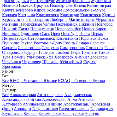
Долгопрудный
Екатеринбург
Железнодорожный
Жуковский
Иваново
Ижевск
Иркутск
Йошкар-Ола
Казань
Калининград
Калуга
Кемерово
Киров
Коломна
Комсомольск-на-Амуре
Королев
Кострома
Красногорск
Краснодар
Красноярск
Курган
Курск
Липецк
Лыткарино
Люберцы
Магнитогорск
Мурманск
Мытищи
Набережные Челны
Нефтекамск
Нижний Новгород
Нижний Тагил
Новокузнецк
Новороссийск
Новосибирск
Норильск
Одинцово
Омск
Орел
Оренбург
Пенза
Пермь
Петрозаводск
Петропавловск-Камчатский
Подольск
Псков
Пушкино
Реутов
Ростов-на-Дону
Рязань
Самара
Саранск
Саратов
Севастополь
Серпухов
Симферополь
Смоленск
Сочи
Ставрополь
Сургут
Таганрог
Тамбов
Тверь
Тольятти
Томск
Тула
Тюмень
Ульяновск
Уфа
Хабаровск
Химки
Чебоксары
Челябинск
Череповец
Щёлково
Юбилейный
Якутск
Ярославль
Район
Все
Все
ЮАО
Чертаново Южное
ЮЗАО
Северное Бутово
Метро
Бульвар ...
Все
Авиамоторная
Автозаводская
Академическая
Александровский сад
Алексеевская
Алма-Атинская
Алтуфьево
Аминьевская
Аннино
Арбатская (ар.)
Арбатская
(фил.)
Аэропорт
Бабушкинская
Багратионовская
Баррикадная
Бауманская
Беговая
Беломорская
Белорусская
Беляево