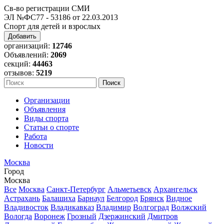
Св-во регистрации СМИ
ЭЛ №ФС77 - 53186 от 22.03.2013
Спорт для детей и взрослых
Добавить
организаций:
12746
Объявлений:
2069
секций:
44463
отзывов:
5219
Организации
Объявления
Виды спорта
Статьи о спорте
Работа
Новости
Москва
Город
Москва
Все
Москва
Санкт-Петербург
Альметьевск
Архангельск
Астрахань
Балашиха
Барнаул
Белгород
Брянск
Видное
Владивосток
Владикавказ
Владимир
Волгоград
Волжский
Вологда
Воронеж
Грозный
Дзержинский
Дмитров