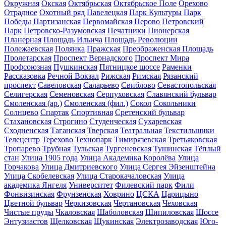
Окружная
Окская
Октябрьская
Октябрьское Поле
Орехово
Отрадное
Охотный ряд
Павелецкая
Парк Культуры
Парк
Победы
Партизанская
Первомайская
Перово
Петровский
Парк
Петровско-Разумовская
Печатники
Пионерская
Планерная
Площадь Ильича
Площадь Революции
Полежаевская
Полянка
Пражская
Преображенская Площадь
Пролетарская
Проспект Вернадского
Проспект Мира
Профсоюзная
Пушкинская
Пятницкое шоссе
Раменки
Рассказовка
Речной Вокзал
Рижская
Римская
Рязанский
проспект
Савеловская
Саларьево
Свиблово
Севастопольская
Селигерская
Семеновская
Серпуховская
Славянский бульвар
Смоленская (ар.)
Смоленская (фил.)
Сокол
Сокольники
Солнцево
Спартак
Спортивная
Сретенский бульвар
Стахановская
Строгино
Студенческая
Сухаревская
Сходненская
Таганская
Тверская
Театральная
Текстильщики
Телецентр
Терехово
Технопарк
Тимирязевская
Третьяковская
Тропарево
Трубная
Тульская
Тургеневская
Тушинская
Тёплый
стан
Улица 1905 года
Улица Академика Королёва
Улица
Горчакова
Улица Дмитриевского
Улица Сергея Эйзенштейна
Улица Скобелевская
Улица Старокачаловская
Улица
академика Янгеля
Университет
Филевский парк
Фили
Фонвизинская
Фрунзенская
Ховрино
ЦСКА
Царицыно
Цветной бульвар
Черкизовская
Чертановская
Чеховская
Чистые пруды
Чкаловская
Шаболовская
Шипиловская
Шоссе
Энтузиастов
Щелковская
Щукинская
Электрозаводская
Юго-