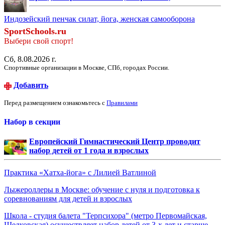
Индозейский пенчак силат, йога, женская самооборона
SportSchools.ru
Выбери свой спорт!
Сб, 8.08.2026 г.
Спортивные организации в Москве, СПб, городах России.
Добавить
Перед размещением ознакомьтесь с
Правилами
Набор в секции
Европейский Гимнастический Центр проводит
набор детей от 1 года и взрослых
Практика «Хатха-йога» с Лилией Ватлиной
Лыжероллеры в Москве: обучение с нуля и подготовка к
соревнованиям для детей и взрослых
Школа - студия балета "Терпсихора" (метро Первомайская,
Щелковская) осуществляет набор детей от 3-х лет и старше