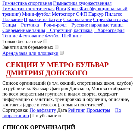
Гимнастика спортивная
Гимнастика художественная
Гимнастика эстетическая
Йога
КроссФит (функциональный
тренинг)
Мини-футбол
Мотоспорт
ОФП
Паркур
Пилатес
Плавание
Прыжки на батуте
Скалолазание
Стрельба из лука
Танцы
Ритмика
Рок-н-ролл
Русские народные танцы
Современные танцы
Стретчинг, растяжка
Хореография
Теннис
Фехтование
Футбол
Шейпинг
Только бесплатные
Занятия для беременных
Аренда зала или площадки
СЕКЦИИ У МЕТРО БУЛЬВАР
ДМИТРИЯ ДОНСКОГО
Список организаций (в т.ч. секций, спортивных школ, клубов)
из рубрики м. Бульвар Дмитрия Донского, Москва отображен
по всем возрастным группам и видам спорта, содержит
информацию о занятиях, тренировках и обучении, описание,
контакты (адрес и телефон), отзывы посетителей.
Сортировка:
По алфавиту
Дата
Рейтинг
Просмотры
По
возрастанию
| По убыванию
СПИСОК ОРГАНИЗАЦИЙ