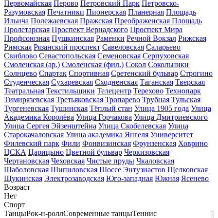
Первомайская
Перово
Петровский Парк
Петровско-
Разумовская
Печатники
Пионерская
Планерная
Площадь
Ильича
Полежаевская
Пражская
Преображенская Площадь
Пролетарская
Проспект Вернадского
Проспект Мира
Профсоюзная
Пушкинская
Раменки
Речной Вокзал
Рижская
Римская
Рязанский проспект
Савеловская
Саларьево
Свиблово
Севастопольская
Семеновская
Серпуховская
Смоленская (ар.)
Смоленская (фил.)
Сокол
Сокольники
Солнцево
Спартак
Спортивная
Сретенский бульвар
Строгино
Студенческая
Сухаревская
Сходненская
Таганская
Тверская
Театральная
Текстильщики
Телецентр
Терехово
Технопарк
Тимирязевская
Третьяковская
Тропарево
Трубная
Тульская
Тургеневская
Тушинская
Тёплый стан
Улица 1905 года
Улица
Академика Королёва
Улица Горчакова
Улица Дмитриевского
Улица Сергея Эйзенштейна
Улица Скобелевская
Улица
Старокачаловская
Улица академика Янгеля
Университет
Филевский парк
Фили
Фонвизинская
Фрунзенская
Ховрино
ЦСКА
Царицыно
Цветной бульвар
Черкизовская
Чертановская
Чеховская
Чистые пруды
Чкаловская
Шаболовская
Шипиловская
Шоссе Энтузиастов
Щелковская
Щукинская
Электрозаводская
Юго-западная
Южная
Ясенево
Возраст
Нет
Спорт
Танцы
Рок-н-ролл
Современные танцы
Теннис