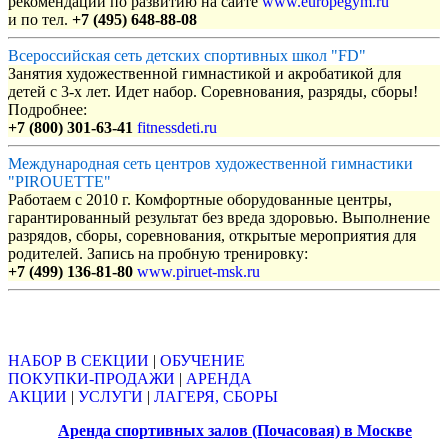
рекомендации по развитию на сайте
www.europegym.ru
и по тел.
+7 (495) 648-88-08
Всероссийская сеть детских спортивных школ "FD"
Занятия художественной гимнастикой и акробатикой для
детей с 3-х лет. Идет набор. Соревнования, разряды, сборы!
Подробнее:
+7 (800) 301-63-41
fitnessdeti.ru
Международная сеть центров художественной гимнастики
"PIROUETTE"
Работаем с 2010 г. Комфортные оборудованные центры,
гарантированный результат без вреда здоровью. Выполнение
разрядов, сборы, соревнования, открытые мероприятия для
родителей. Запись на пробную тренировку:
+7 (499) 136-81-80
www.piruet-msk.ru
Объявления
НАБОР В СЕКЦИИ
|
ОБУЧЕНИЕ
ПОКУПКИ-ПРОДАЖИ
|
АРЕНДА
АКЦИИ
|
УСЛУГИ
|
ЛАГЕРЯ, СБОРЫ
Аренда спортивных залов (Почасовая) в Москве