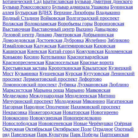
Ботанический Сад
Братиславская
Бульвар Дмитрия Донского
Бульвар Рокоссовского
Бульвар адмирала Ушакова
Бунинская
аллея
Бутырская
ВДНХ
Верхние Лихоборы
Владыкино
Водный Стадион
Войковская
Волгоградский проспект
Волжская
Волоколамская
Воробьевы горы
Воронцовская
Выставочная
Выставочный центр
Выхино
Давыдково
Деловой центр
Динамо
Дмитровская
Добрынинская
Домодедовская
Достоевская
Дубровка
Жулебино
Зябликово
Измайловская
Калужская
Кантемировская
Каховская
Каширская
Киевская
Китай-город
Кожуховская
Коломенская
Коньково
Косино
Котельники
Красногвардейская
Краснопресненская
Красносельская
Красные ворота
Крестьянская застава
Кропоткинская
Крылатское
Кузнецкий
Мост
Кузьминки
Кунцевская
Курская
Кутузовская
Ленинский
проспект
Лермонтовский проспект
Лефортово
Ломоносовский проспект
Лубянка
Лухмановская
Люблино
Марксистская
Марьина роща
Марьино
Маяковская
Медведково
Международная
Менделеевская
Митино
Мичуринский проспект
Молодежная
Мякинино
Нагатинская
Нагорная
Народное Ополчение
Нахимовский проспект
Некрасовка
Нижегородская
Новаторская
Новогиреево
Новокосино
Новокузнецкая
Новопеределкино
Новослободская
Новоясеневская
Новые Черёмушки
Озёрная
Окружная
Октябрьская
Октябрьское Поле
Отрадное
Охотный
ряд
Павелецкая
Парк Культуры
Парк Победы
Партизанская