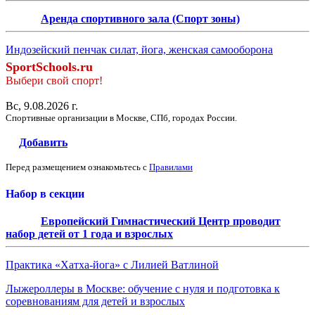
Аренда спортивного зала (Спорт зоны)
Индозейский пенчак силат, йога, женская самооборона
SportSchools.ru
Выбери свой спорт!
Вс, 9.08.2026 г.
Спортивные организации в Москве, СПб, городах России.
Добавить
Перед размещением ознакомьтесь с
Правилами
Набор в секции
Европейский Гимнастический Центр проводит
набор детей от 1 года и взрослых
Практика «Хатха-йога» с Лилией Ватлиной
Лыжероллеры в Москве: обучение с нуля и подготовка к
соревнованиям для детей и взрослых