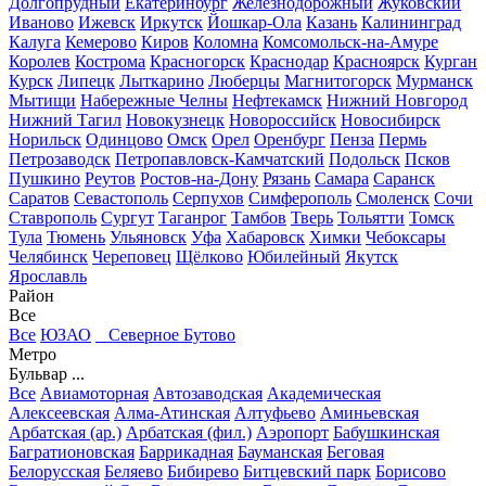
Долгопрудный
Екатеринбург
Железнодорожный
Жуковский
Иваново
Ижевск
Иркутск
Йошкар-Ола
Казань
Калининград
Калуга
Кемерово
Киров
Коломна
Комсомольск-на-Амуре
Королев
Кострома
Красногорск
Краснодар
Красноярск
Курган
Курск
Липецк
Лыткарино
Люберцы
Магнитогорск
Мурманск
Мытищи
Набережные Челны
Нефтекамск
Нижний Новгород
Нижний Тагил
Новокузнецк
Новороссийск
Новосибирск
Норильск
Одинцово
Омск
Орел
Оренбург
Пенза
Пермь
Петрозаводск
Петропавловск-Камчатский
Подольск
Псков
Пушкино
Реутов
Ростов-на-Дону
Рязань
Самара
Саранск
Саратов
Севастополь
Серпухов
Симферополь
Смоленск
Сочи
Ставрополь
Сургут
Таганрог
Тамбов
Тверь
Тольятти
Томск
Тула
Тюмень
Ульяновск
Уфа
Хабаровск
Химки
Чебоксары
Челябинск
Череповец
Щёлково
Юбилейный
Якутск
Ярославль
Район
Все
Все
ЮЗАО
Северное Бутово
Метро
Бульвар ...
Все
Авиамоторная
Автозаводская
Академическая
Алексеевская
Алма-Атинская
Алтуфьево
Аминьевская
Арбатская (ар.)
Арбатская (фил.)
Аэропорт
Бабушкинская
Багратионовская
Баррикадная
Бауманская
Беговая
Белорусская
Беляево
Бибирево
Битцевский парк
Борисово