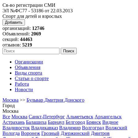
Св-во регистрации СМИ
ЭЛ №ФС77 - 53186 от 22.03.2013
Спорт для детей и взрослых
Добавить
организаций:
12746
Объявлений:
2069
секций:
44463
отзывов:
5219
Организации
Объявления
Виды спорта
Статьи о спорте
Работа
Новости
Москва
>>
Бульвар Дмитрия Донского
Город
Москва
Все
Москва
Санкт-Петербург
Альметьевск
Архангельск
Астрахань
Балашиха
Барнаул
Белгород
Брянск
Видное
Владивосток
Владикавказ
Владимир
Волгоград
Волжский
Вологда
Воронеж
Грозный
Дзержинский
Дмитров