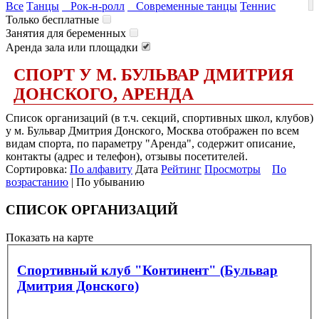
Все
Танцы
Рок-н-ролл
Современные танцы
Теннис
Только бесплатные
Занятия для беременных
Аренда зала или площадки
СПОРТ У М. БУЛЬВАР ДМИТРИЯ
ДОНСКОГО, АРЕНДА
Список организаций (в т.ч. секций, спортивных школ, клубов)
у м. Бульвар Дмитрия Донского, Москва отображен по всем
видам спорта, по параметру "Аренда", содержит описание,
контакты (адрес и телефон), отзывы посетителей.
Сортировка:
По алфавиту
Дата
Рейтинг
Просмотры
По
возрастанию
| По убыванию
СПИСОК ОРГАНИЗАЦИЙ
Показать на карте
Спортивный клуб "Континент" (Бульвар
Дмитрия Донского)