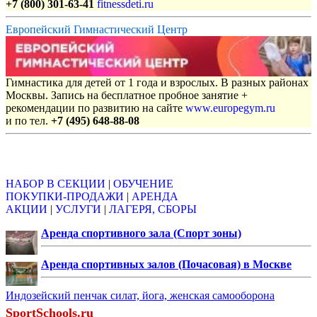
+7 (800) 301-63-41
fitnessdeti.ru
Европейский Гимнастический Центр
Гимнастика для детей от 1 года и взрослых. В разных районах
Москвы. Запись на бесплатное пробное занятие +
рекомендации по развитию на сайте
www.europegym.ru
и по тел.
+7 (495) 648-88-08
Объявления
НАБОР В СЕКЦИИ
|
ОБУЧЕНИЕ
ПОКУПКИ-ПРОДАЖИ
|
АРЕНДА
АКЦИИ
|
УСЛУГИ
|
ЛАГЕРЯ, СБОРЫ
Аренда спортивного зала (Спорт зоны)
Аренда спортивных залов (Почасовая) в Москве
Индозейский пенчак силат, йога, женская самооборона
SportSchools.ru