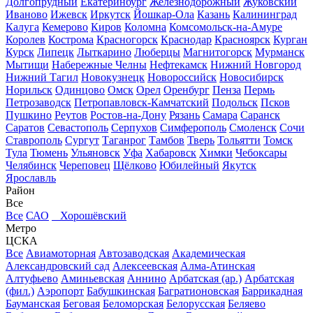
Долгопрудный
Екатеринбург
Железнодорожный
Жуковский
Иваново
Ижевск
Иркутск
Йошкар-Ола
Казань
Калининград
Калуга
Кемерово
Киров
Коломна
Комсомольск-на-Амуре
Королев
Кострома
Красногорск
Краснодар
Красноярск
Курган
Курск
Липецк
Лыткарино
Люберцы
Магнитогорск
Мурманск
Мытищи
Набережные Челны
Нефтекамск
Нижний Новгород
Нижний Тагил
Новокузнецк
Новороссийск
Новосибирск
Норильск
Одинцово
Омск
Орел
Оренбург
Пенза
Пермь
Петрозаводск
Петропавловск-Камчатский
Подольск
Псков
Пушкино
Реутов
Ростов-на-Дону
Рязань
Самара
Саранск
Саратов
Севастополь
Серпухов
Симферополь
Смоленск
Сочи
Ставрополь
Сургут
Таганрог
Тамбов
Тверь
Тольятти
Томск
Тула
Тюмень
Ульяновск
Уфа
Хабаровск
Химки
Чебоксары
Челябинск
Череповец
Щёлково
Юбилейный
Якутск
Ярославль
Район
Все
Все
САО
Хорошёвский
Метро
ЦСКА
Все
Авиамоторная
Автозаводская
Академическая
Александровский сад
Алексеевская
Алма-Атинская
Алтуфьево
Аминьевская
Аннино
Арбатская (ар.)
Арбатская
(фил.)
Аэропорт
Бабушкинская
Багратионовская
Баррикадная
Бауманская
Беговая
Беломорская
Белорусская
Беляево