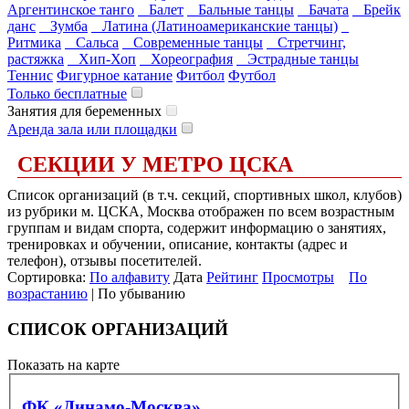
Аргентинское танго
Балет
Бальные танцы
Бачата
Брейк
данс
Зумба
Латина (Латиноамериканские танцы)
Ритмика
Сальса
Современные танцы
Стретчинг,
растяжка
Хип-Хоп
Хореография
Эстрадные танцы
Теннис
Фигурное катание
Фитбол
Футбол
Только бесплатные
Занятия для беременных
Аренда зала или площадки
СЕКЦИИ У МЕТРО ЦСКА
Список организаций (в т.ч. секций, спортивных школ, клубов)
из рубрики м. ЦСКА, Москва отображен по всем возрастным
группам и видам спорта, содержит информацию о занятиях,
тренировках и обучении, описание, контакты (адрес и
телефон), отзывы посетителей.
Сортировка:
По алфавиту
Дата
Рейтинг
Просмотры
По
возрастанию
| По убыванию
СПИСОК ОРГАНИЗАЦИЙ
Показать на карте
ФК «Динамо-Москва»