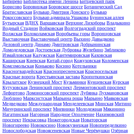
Бибирево
Библиотека имени Ленина
Битцевский парк
Борисово
Боровицкая
Боровское шоссе
Ботанический Сад
Братиславская
Бульвар Дмитрия Донского
Бульвар
Рокоссовского
Бульвар адмирала Ушакова
Бунинская аллея
Бутырская
ВДНХ
Варшавская
Верхние Лихоборы
Владыкино
Водный Стадион
Войковская
Волгоградский проспект
Волжская
Волоколамская
Воробьевы горы
Воронцовская
Выставочная
Выставочный центр
Выхино
Давыдково
Деловой центр
Динамо
Дмитровская
Добрынинская
Домодедовская
Достоевская
Дубровка
Жулебино
Зябликово
Измайловская
Калужская
Кантемировская
Каховская
Каширская
Киевская
Китай-город
Кожуховская
Коломенская
Комсомольская
Коньково
Косино
Котельники
Красногвардейская
Краснопресненская
Красносельская
Красные ворота
Крестьянская застава
Кропоткинская
Крылатское
Кузнецкий Мост
Кузьминки
Кунцевская
Курская
Кутузовская
Ленинский проспект
Лермонтовский проспект
Лефортово
Ломоносовский проспект
Лубянка
Лухмановская
Люблино
Марксистская
Марьина роща
Марьино
Маяковская
Медведково
Международная
Менделеевская
Минская
Митино
Мичуринский проспект
Мневники
Молодежная
Мякинино
Нагатинская
Нагорная
Народное Ополчение
Нахимовский
проспект
Некрасовка
Нижегородская
Новаторская
Новогиреево
Новокосино
Новокузнецкая
Новопеределкино
Новослободская
Новоясеневская
Новые Черёмушки
Озёрная