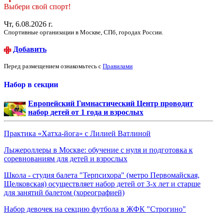
Выбери свой спорт!
Чт, 6.08.2026 г.
Спортивные организации в Москве, СПб, городах России.
Добавить
Перед размещением ознакомьтесь с
Правилами
Набор в секции
Европейский Гимнастический Центр проводит
набор детей от 1 года и взрослых
Практика «Хатха-йога» с Лилией Ватлиной
Лыжероллеры в Москве: обучение с нуля и подготовка к
соревнованиям для детей и взрослых
Школа - студия балета "Терпсихора" (метро Первомайская,
Щелковская) осуществляет набор детей от 3-х лет и старше
для занятий балетом (хореографией)
Набор девочек на секцию футбола в ЖФК "Строгино"