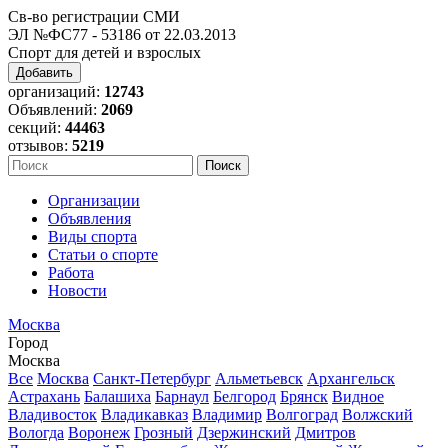
Св-во регистрации СМИ
ЭЛ №ФС77 - 53186 от 22.03.2013
Спорт для детей и взрослых
Добавить
организаций:
12743
Объявлений:
2069
секций:
44463
отзывов:
5219
Организации
Объявления
Виды спорта
Статьи о спорте
Работа
Новости
Москва
Город
Москва
Все
Москва
Санкт-Петербург
Альметьевск
Архангельск
Астрахань
Балашиха
Барнаул
Белгород
Брянск
Видное
Владивосток
Владикавказ
Владимир
Волгоград
Волжский
Вологда
Воронеж
Грозный
Дзержинский
Дмитров