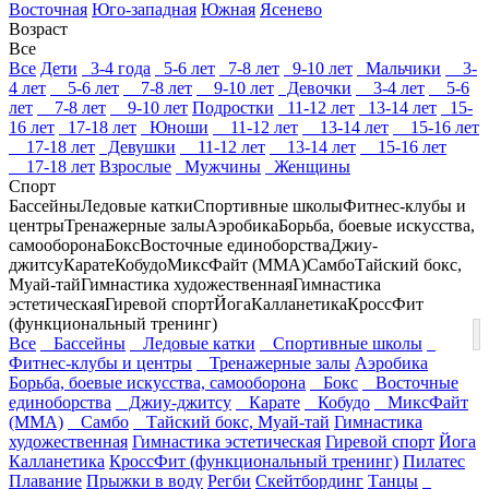
Восточная
Юго-западная
Южная
Ясенево
Возраст
Все
Все
Дети
3-4 года
5-6 лет
7-8 лет
9-10 лет
Мальчики
3-
4 лет
5-6 лет
7-8 лет
9-10 лет
Девочки
3-4 лет
5-6
лет
7-8 лет
9-10 лет
Подростки
11-12 лет
13-14 лет
15-
16 лет
17-18 лет
Юноши
11-12 лет
13-14 лет
15-16 лет
17-18 лет
Девушки
11-12 лет
13-14 лет
15-16 лет
17-18 лет
Взрослые
Мужчины
Женщины
Спорт
Бассейны
Ледовые катки
Спортивные школы
Фитнес-клубы и
центры
Тренажерные залы
Аэробика
Борьба, боевые искусства,
самооборона
Бокс
Восточные единоборства
Джиу-
джитсу
Карате
Кобудо
МиксФайт (ММА)
Самбо
Тайский бокс,
Муай-тай
Гимнастика художественная
Гимнастика
эстетическая
Гиревой спорт
Йога
Калланетика
КроссФит
(функциональный тренинг)
Все
Бассейны
Ледовые катки
Спортивные школы
Фитнес-клубы и центры
Тренажерные залы
Аэробика
Борьба, боевые искусства, самооборона
Бокс
Восточные
единоборства
Джиу-джитсу
Карате
Кобудо
МиксФайт
(ММА)
Самбо
Тайский бокс, Муай-тай
Гимнастика
художественная
Гимнастика эстетическая
Гиревой спорт
Йога
Калланетика
КроссФит (функциональный тренинг)
Пилатес
Плавание
Прыжки в воду
Регби
Скейтбординг
Танцы