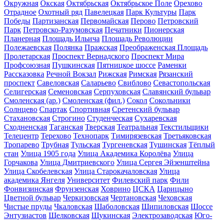
Окружная
Окская
Октябрьская
Октябрьское Поле
Орехово
Отрадное
Охотный ряд
Павелецкая
Парк Культуры
Парк
Победы
Партизанская
Первомайская
Перово
Петровский
Парк
Петровско-Разумовская
Печатники
Пионерская
Планерная
Площадь Ильича
Площадь Революции
Полежаевская
Полянка
Пражская
Преображенская Площадь
Пролетарская
Проспект Вернадского
Проспект Мира
Профсоюзная
Пушкинская
Пятницкое шоссе
Раменки
Рассказовка
Речной Вокзал
Рижская
Римская
Рязанский
проспект
Савеловская
Саларьево
Свиблово
Севастопольская
Селигерская
Семеновская
Серпуховская
Славянский бульвар
Смоленская (ар.)
Смоленская (фил.)
Сокол
Сокольники
Солнцево
Спартак
Спортивная
Сретенский бульвар
Стахановская
Строгино
Студенческая
Сухаревская
Сходненская
Таганская
Тверская
Театральная
Текстильщики
Телецентр
Терехово
Технопарк
Тимирязевская
Третьяковская
Тропарево
Трубная
Тульская
Тургеневская
Тушинская
Тёплый
стан
Улица 1905 года
Улица Академика Королёва
Улица
Горчакова
Улица Дмитриевского
Улица Сергея Эйзенштейна
Улица Скобелевская
Улица Старокачаловская
Улица
академика Янгеля
Университет
Филевский парк
Фили
Фонвизинская
Фрунзенская
Ховрино
ЦСКА
Царицыно
Цветной бульвар
Черкизовская
Чертановская
Чеховская
Чистые пруды
Чкаловская
Шаболовская
Шипиловская
Шоссе
Энтузиастов
Щелковская
Щукинская
Электрозаводская
Юго-