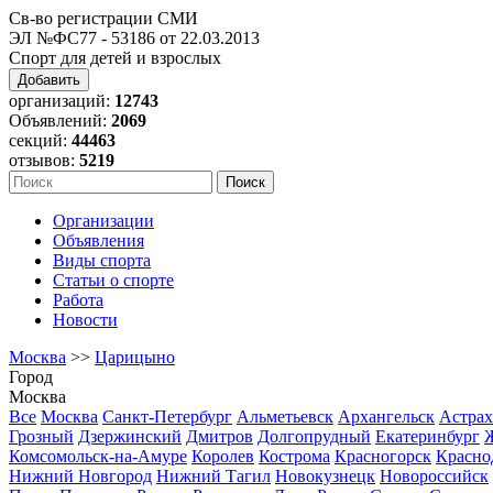
Св-во регистрации СМИ
ЭЛ №ФС77 - 53186 от 22.03.2013
Спорт для детей и взрослых
Добавить
организаций:
12743
Объявлений:
2069
секций:
44463
отзывов:
5219
Организации
Объявления
Виды спорта
Статьи о спорте
Работа
Новости
Москва
>>
Царицыно
Город
Москва
Все
Москва
Санкт-Петербург
Альметьевск
Архангельск
Астрах
Грозный
Дзержинский
Дмитров
Долгопрудный
Екатеринбург
Комсомольск-на-Амуре
Королев
Кострома
Красногорск
Красно
Нижний Новгород
Нижний Тагил
Новокузнецк
Новороссийск