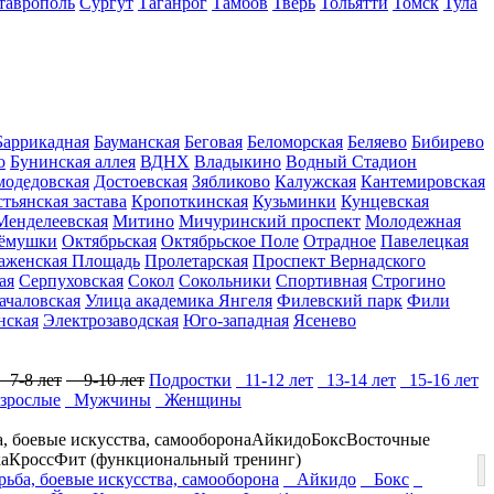
таврополь
Сургут
Таганрог
Тамбов
Тверь
Тольятти
Томск
Тула
Баррикадная
Бауманская
Беговая
Беломорская
Беляево
Бибирево
о
Бунинская аллея
ВДНХ
Владыкино
Водный Стадион
модедовская
Достоевская
Зябликово
Калужская
Кантемировская
тьянская застава
Кропоткинская
Кузьминки
Кунцевская
Менделеевская
Митино
Мичуринский проспект
Молодежная
рёмушки
Октябрьская
Октябрьское Поле
Отрадное
Павелецкая
аженская Площадь
Пролетарская
Проспект Вернадского
ая
Серпуховская
Сокол
Сокольники
Спортивная
Строгино
ачаловская
Улица академика Янгеля
Филевский парк
Фили
ская
Электрозаводская
Юго-западная
Ясенево
7-8 лет
9-10 лет
Подростки
11-12 лет
13-14 лет
15-16 лет
зрослые
Мужчины
Женщины
а, боевые искусства, самооборона
Айкидо
Бокс
Восточные
а
КроссФит (функциональный тренинг)
рьба, боевые искусства, самооборона
Айкидо
Бокс