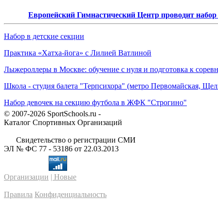
Европейский Гимнастический Центр проводит набор д
Набор в детские секции
Практика «Хатха-йога» с Лилией Ватлиной
Лыжероллеры в Москве: обучение с нуля и подготовка к сорев
Школа - студия балета "Терпсихора" (метро Первомайская, Щелк
Набор девочек на секцию футбола в ЖФК "Строгино"
© 2007-2026 SportSchools.ru -
Каталог Спортивных Организаций
Свидетельство о регистрации СМИ
ЭЛ № ФС 77 - 53186 от 22.03.2013
Организации
| Новые
Правила
Конфиденциальность