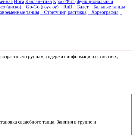
венная
Йога
Калланетика
КроссФит (функциональный
o (диско)
Go-Go (гоу-гоу)
RnB
Балет
Бальные танцы
временные танцы
Стретчинг, растяжка
Хореография
м возрастным группам, содержит информацию о занятиях,
становка свадебного танца. Занятия в группе и