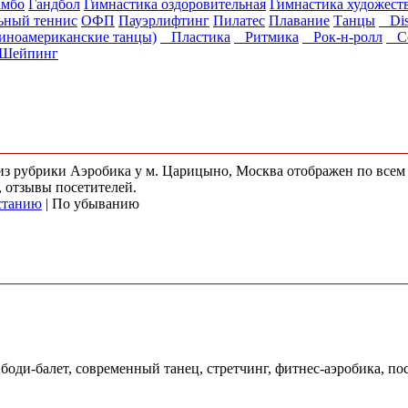
мбо
Гандбол
Гимнастика оздоровительная
Гимнастика художест
ьный теннис
ОФП
Пауэрлифтинг
Пилатес
Плавание
Танцы
Disc
иноамериканские танцы)
Пластика
Ритмика
Рок-н-ролл
Со
Шейпинг
) из рубрики Аэробика у м. Царицыно, Москва отображен по все
, отзывы посетителей.
станию
| По убыванию
 боди-балет, современный танец, стретчинг, фитнес-аэробика, по