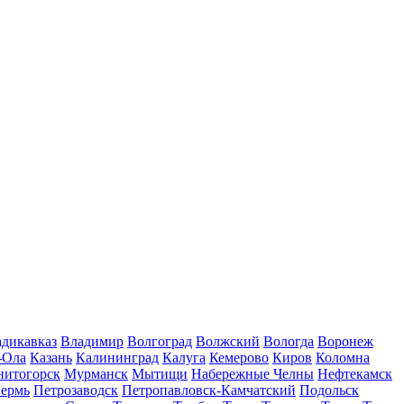
дикавказ
Владимир
Волгоград
Волжский
Вологда
Воронеж
-Ола
Казань
Калининград
Калуга
Кемерово
Киров
Коломна
нитогорск
Мурманск
Мытищи
Набережные Челны
Нефтекамск
ермь
Петрозаводск
Петропавловск-Камчатский
Подольск