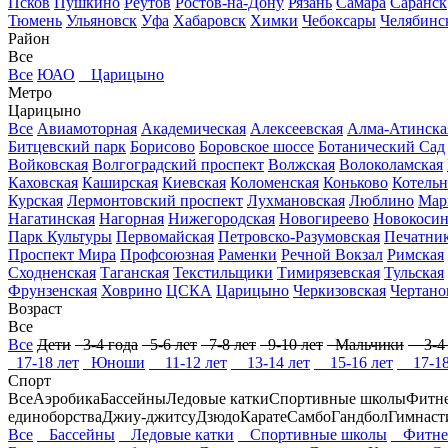
Псков
Пушкино
Реутов
Ростов-на-Дону
Рязань
Самара
Саранск
Тюмень
Ульяновск
Уфа
Хабаровск
Химки
Чебоксары
Челябинс
Район
Все
Все
ЮАО
Царицыно
Метро
Царицыно
Все
Авиамоторная
Академическая
Алексеевская
Алма-Атинска
Битцевский парк
Борисово
Боровское шоссе
Ботанический Сад
Войковская
Волгоградский проспект
Волжская
Волоколамская
Каховская
Каширская
Киевская
Коломенская
Коньково
Котель
Курская
Лермонтовский проспект
Лухмановская
Люблино
Мар
Нагатинская
Нагорная
Нижегородская
Новогиреево
Новокоси
Парк Культуры
Первомайская
Петровско-Разумовская
Печатни
Проспект Мира
Профсоюзная
Раменки
Речной Вокзал
Римская
Сходненская
Таганская
Текстильщики
Тимирязевская
Тульская
Фрунзенская
Ховрино
ЦСКА
Царицыно
Черкизовская
Чертано
Возраст
Все
Все
Дети
3-4 года
5-6 лет
7-8 лет
9-10 лет
Мальчики
3-4 
17-18 лет
Юноши
11-12 лет
13-14 лет
15-16 лет
17-18
Спорт
Все
Аэробика
Бассейны
Ледовые катки
Спортивные школы
Фитне
единоборства
Джиу-джитсу
Дзюдо
Карате
Самбо
Гандбол
Гимнаст
Все
Бассейны
Ледовые катки
Спортивные школы
Фитнес