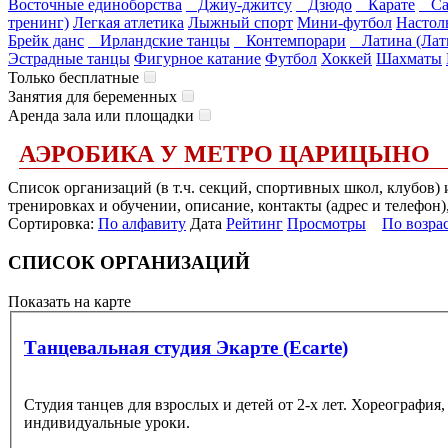
Восточные единоборства
Джиу-джитсу
Дзюдо
Карате
Са
тренинг)
Легкая атлетика
Лыжный спорт
Мини-футбол
Настол
Брейк данс
Ирландские танцы
Контемпорари
Латина (Лат
Эстрадные танцы
Фигурное катание
Футбол
Хоккей
Шахматы
Только бесплатные
Занятия для беременных
Аренда зала или площадки
АЭРОБИКА У МЕТРО ЦАРИЦЫНО
Список организаций (в т.ч. секций, спортивных школ, клубов
тренировках и обучении, описание, контакты (адрес и телефон)
Сортировка:
По алфавиту
Дата
Рейтинг
Просмотры
По возра
СПИСОК ОРГАНИЗАЦИЙ
Показать на карте
Танцевальная студия Экарте (Ecarte)
Студия танцев для взрослых и детей от 2-х лет. Хореография,
индивидуальные уроки.