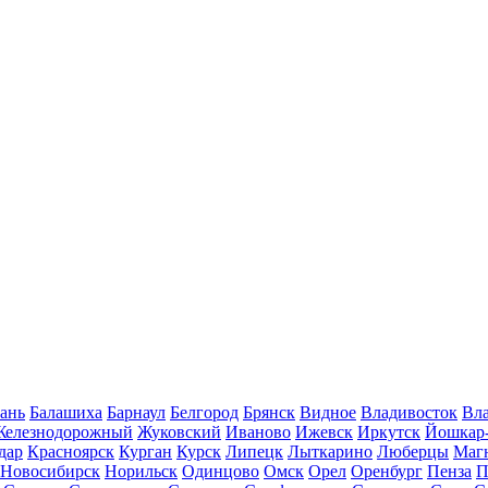
ань
Балашиха
Барнаул
Белгород
Брянск
Видное
Владивосток
Вла
Железнодорожный
Жуковский
Иваново
Ижевск
Иркутск
Йошкар
дар
Красноярск
Курган
Курск
Липецк
Лыткарино
Люберцы
Маг
Новосибирск
Норильск
Одинцово
Омск
Орел
Оренбург
Пенза
П