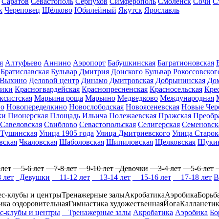
Саратов
Севастополь
Серпухов
Симферополь
Смоленск
Сочи
С
к
Череповец
Щёлково
Юбилейный
Якутск
Ярославль
я
Алтуфьево
Аннино
Аэропорт
Бабушкинская
Багратионовская
Братиславская
Бульвар Дмитрия Донского
Бульвар Рокоссовског
Выхино
Деловой центр
Динамо
Дмитровская
Добрынинская
До
ники
Красногвардейская
Краснопресненская
Красносельская
Крес
ксистская
Марьина роща
Марьино
Медведково
Международная
но
Новопеределкино
Новослободская
Новоясеневская
Новые Че
ки
Пионерская
Площадь Ильича
Полежаевская
Пражская
Преобр
Савеловская
Свиблово
Севастопольская
Селигерская
Семеновск
Тушинская
Улица 1905 года
Улица Дмитриевского
Улица Старок
вская
Чкаловская
Шаболовская
Шипиловская
Щелковская
Щукин
лет
5-6 лет
7-8 лет
9-10 лет
Девочки
3-4 лет
5-6 лет
 лет
Девушки
11-12 лет
13-14 лет
15-16 лет
17-18 лет
В
с-клубы и центры
Тренажерные залы
Акробатика
Аэробика
Борьб
ика оздоровительная
Гимнастика художественная
Йога
Калланетик
-клубы и центры
Тренажерные залы
Акробатика
Аэробика
Бо