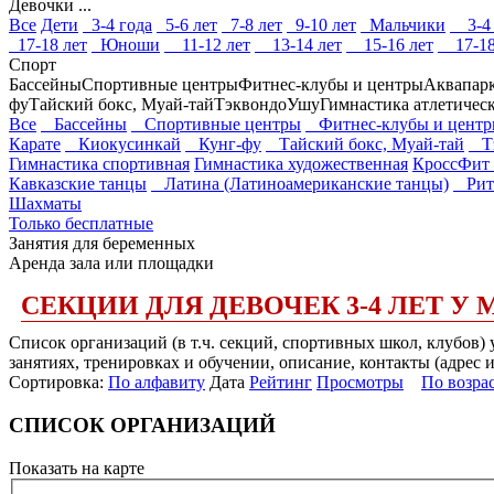
Девочки ...
Все
Дети
3-4 года
5-6 лет
7-8 лет
9-10 лет
Мальчики
3-4 
17-18 лет
Юноши
11-12 лет
13-14 лет
15-16 лет
17-18
Спорт
Бассейны
Спортивные центры
Фитнес-клубы и центры
Аквапар
фу
Тайский бокс, Муай-тай
Тэквондо
Ушу
Гимнастика атлетичес
Все
Бассейны
Спортивные центры
Фитнес-клубы и цент
Карате
Киокусинкай
Кунг-фу
Тайский бокс, Муай-тай
Тэ
Гимнастика спортивная
Гимнастика художественная
КроссФит 
Кавказские танцы
Латина (Латиноамериканские танцы)
Рит
Шахматы
Только бесплатные
Занятия для беременных
Аренда зала или площадки
СЕКЦИИ ДЛЯ ДЕВОЧЕК 3-4 ЛЕТ У
Список организаций (в т.ч. секций, спортивных школ, клубов) 
занятиях, тренировках и обучении, описание, контакты (адрес 
Сортировка:
По алфавиту
Дата
Рейтинг
Просмотры
По возра
СПИСОК ОРГАНИЗАЦИЙ
Показать на карте