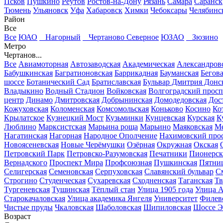
Псков
Пушкино
Реутов
Ростов-на-Дону
Рязань
Самара
Саранск
Тюмень
Ульяновск
Уфа
Хабаровск
Химки
Чебоксары
Челябинс
Район
Все
Все
ЮАО
Нагорный
Чертаново Северное
ЮЗАО
Зюзино
Метро
Чертанов...
Все
Авиамоторная
Автозаводская
Академическая
Александров
Бабушкинская
Багратионовская
Баррикадная
Бауманская
Бегов
шоссе
Ботанический Сад
Братиславская
Бульвар Дмитрия Донс
Владыкино
Водный Стадион
Войковская
Волгоградский просп
центр
Динамо
Дмитровская
Добрынинская
Домодедовская
Дос
Кожуховская
Коломенская
Комсомольская
Коньково
Косино
Ко
Крылатское
Кузнецкий Мост
Кузьминки
Кунцевская
Курская
К
Люблино
Марксистская
Марьина роща
Марьино
Маяковская
Ме
Нагатинская
Нагорная
Народное Ополчение
Нахимовский про
Новоясеневская
Новые Черёмушки
Озёрная
Окружная
Окская
Петровский Парк
Петровско-Разумовская
Печатники
Пионерск
Вернадского
Проспект Мира
Профсоюзная
Пушкинская
Пятниц
Селигерская
Семеновская
Серпуховская
Славянский бульвар
См
Строгино
Студенческая
Сухаревская
Сходненская
Таганская
Тв
Тургеневская
Тушинская
Тёплый стан
Улица 1905 года
Улица А
Старокачаловская
Улица академика Янгеля
Университет
Филев
Чистые пруды
Чкаловская
Шаболовская
Шипиловская
Шоссе Э
Возраст