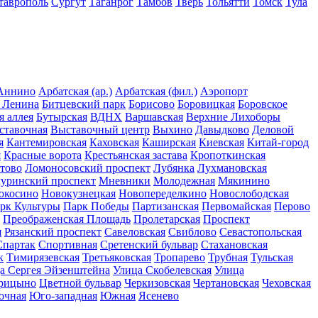
таврополь
Сургут
Таганрог
Тамбов
Тверь
Тольятти
Томск
Тула
Аннино
Арбатская (ар.)
Арбатская (фил.)
Аэропорт
 Ленина
Битцевский парк
Борисово
Боровицкая
Боровское
я аллея
Бутырская
ВДНХ
Варшавская
Верхние Лихоборы
ставочная
Выставочный центр
Выхино
Давыдково
Деловой
я
Кантемировская
Каховская
Каширская
Киевская
Китай-город
я
Красные ворота
Крестьянская застава
Кропоткинская
тово
Ломоносовский проспект
Лубянка
Лухмановская
уринский проспект
Мневники
Молодежная
Мякинино
окосино
Новокузнецкая
Новопеределкино
Новослободская
рк Культуры
Парк Победы
Партизанская
Первомайская
Перово
Преображенская Площадь
Пролетарская
Проспект
я
Рязанский проспект
Савеловская
Свиблово
Севастопольская
Спартак
Спортивная
Сретенский бульвар
Стахановская
к
Тимирязевская
Третьяковская
Тропарево
Трубная
Тульская
а Сергея Эйзенштейна
Улица Скобелевская
Улица
рицыно
Цветной бульвар
Черкизовская
Чертановская
Чеховская
очная
Юго-западная
Южная
Ясенево