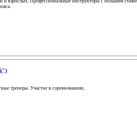
етей и взрослых. Профессиональные инструкторы с большим стаж
пояса.
й")
ытные тренеры. Участие в соревнованиях.