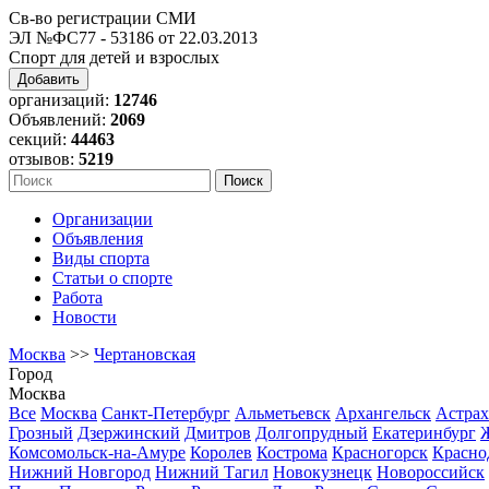
Св-во регистрации СМИ
ЭЛ №ФС77 - 53186 от 22.03.2013
Спорт для детей и взрослых
Добавить
организаций:
12746
Объявлений:
2069
секций:
44463
отзывов:
5219
Организации
Объявления
Виды спорта
Статьи о спорте
Работа
Новости
Москва
>>
Чертановская
Город
Москва
Все
Москва
Санкт-Петербург
Альметьевск
Архангельск
Астрах
Грозный
Дзержинский
Дмитров
Долгопрудный
Екатеринбург
Комсомольск-на-Амуре
Королев
Кострома
Красногорск
Красно
Нижний Новгород
Нижний Тагил
Новокузнецк
Новороссийск