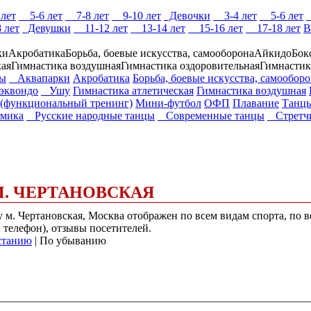
лет
5-6 лет
7-8 лет
9-10 лет
Девочки
3-4 лет
5-6 лет
 лет
Девушки
11-12 лет
13-14 лет
15-16 лет
17-18 лет
В
ки
Акробатика
Борьба, боевые искусства, самооборона
Айкидо
Бок
кая
Гимнастика воздушная
Гимнастика оздоровительная
Гимнастик
ры
Аквапарки
Акробатика
Борьба, боевые искусства, самообор
квондо
Ушу
Гимнастика атлетическая
Гимнастика воздушная
(функциональный тренинг)
Мини-футбол
ОФП
Плавание
Танц
мика
Русские народные танцы
Современные танцы
Стретчи
 М. ЧЕРТАНОВСКАЯ
у м. Чертановская, Москва отображен по всем видам спорта, по 
и телефон), отзывы посетителей.
станию
| По убыванию