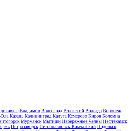
дикавказ
Владимир
Волгоград
Волжский
Вологда
Воронеж
-Ола
Казань
Калининград
Калуга
Кемерово
Киров
Коломна
нитогорск
Мурманск
Мытищи
Набережные Челны
Нефтекамск
ермь
Петрозаводск
Петропавловск-Камчатский
Подольск