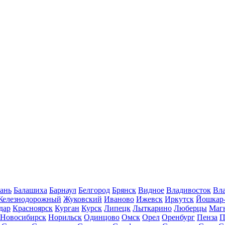
ань
Балашиха
Барнаул
Белгород
Брянск
Видное
Владивосток
Вла
Железнодорожный
Жуковский
Иваново
Ижевск
Иркутск
Йошкар
дар
Красноярск
Курган
Курск
Липецк
Лыткарино
Люберцы
Маг
Новосибирск
Норильск
Одинцово
Омск
Орел
Оренбург
Пенза
П