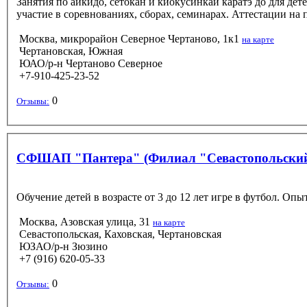
Занятия по айкидо, сётокан и киокусинкай каратэ до для д
участие в соревнованиях, сборах, семинарах. Аттестации на 
Москва, микрорайон Северное Чертаново, 1к1
на карте
Чертановская, Южная
ЮАО/р-н Чертаново Северное
+7-910-425-23-52
0
Отзывы:
СФШАП "Пантера" (Филиал "Севастопольски
Обучение детей в возрасте от 3 до 12 лет игре в футбол. Оп
Москва, Азовская улица, 31
на карте
Севастопольская, Каховская, Чертановская
ЮЗАО/р-н Зюзино
+7 (916) 620-05-33
0
Отзывы: