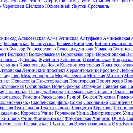
Саратов
Севастополь
Серпухов
Симферополь
Смоленск
Сочи
С
к
Череповец
Щёлково
Юбилейный
Якутск
Ярославль
ский сад
Алексеевская
Алма-Атинская
Алтуфьево
Аминьевская
ая
Беломорская
Белорусская
Беляево
Бибирево
Библиотека имени
кого
Бульвар Рокоссовского
Бульвар адмирала Ушакова
Бунинска
ект
Волжская
Волоколамская
Воробьевы горы
Воронцовская
Вы
тоевская
Дубровка
Жулебино
Зябликово
Измайловская
Калужска
тельники
Красногвардейская
Краснопресненская
Красносельска
утузовская
Ленинский проспект
Лермонтовский проспект
Лефор
дведково
Международная
Менделеевская
Минская
Митино
Мич
спект
Некрасовка
Нижегородская
Новаторская
Новогиреево
Нов
Октябрьская
Октябрьское Поле
Орехово
Отрадное
Павелецкая
Па
ая
Планерная
Площадь Ильича
Полежаевская
Полянка
Пражская
кое шоссе
Раменки
Рассказовка
Речной Вокзал
Рижская
Римска
оленская (ар.)
Смоленская (фил.)
Сокол
Сокольники
Солнцево
ерская
Театральная
Текстильщики
Телецентр
Терехово
Технопар
кадемика Королёва
Улица Горчакова
Улица Дмитриевского
Улиц
ский парк
Фили
Фонвизинская
Фрунзенская
Ховрино
ЦСКА
Ца
нтузиастов
Щелковская
Щукинская
Электрозаводская
Юго-Вост