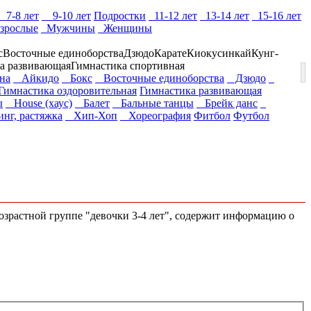
7-8 лет
9-10 лет
Подростки
11-12 лет
13-14 лет
15-16 лет
зрослые
Мужчины
Женщины
с
Восточные единоборства
Дзюдо
Карате
Киокусинкай
Кунг-
а развивающая
Гимнастика спортивная
она
Айкидо
Бокс
Восточные единоборства
Дзюдо
Гимнастика оздоровительная
Гимнастика развивающая
ы
House (хаус)
Балет
Бальные танцы
Брейк данс
нг, растяжка
Хип-Хоп
Хореография
Фитбол
Футбол
возрастной группе "девочки 3-4 лет", содержит информацию о