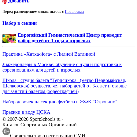
Добавить
Перед размещением ознакомьтесь с
Правилами
Набор в секции
Европейский Гимнастический Центр проводит
набор детей от 1 года и взрослых
Практика «Хатха-йога» с Лилией Ватлиной
Лыжероллеры в Москве: обучение с нуля и подготовка к
соревнованиям для детей и взрослых
Школа - студия балета "Терпсихора" (метро Первомайская,
Щелковская) осуществляет набор детей от 3-х лет и старше
для занятий балетом (хореографией)
Набор девочек на секцию футбола в ЖФК "Строгино"
Прыжки в воду ЦСКА
© 2007-2026 SportSchools.ru -
Каталог Спортивных Организаций
Свидетельство о регистрации СМИ