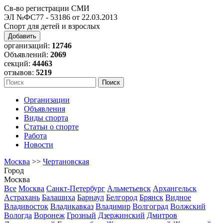
Св-во регистрации СМИ
ЭЛ №ФС77 - 53186 от 22.03.2013
Спорт для детей и взрослых
Добавить
организаций:
12746
Объявлений:
2069
секций:
44463
отзывов:
5219
Организации
Объявления
Виды спорта
Статьи о спорте
Работа
Новости
Москва
>>
Чертановская
Город
Москва
Все
Москва
Санкт-Петербург
Альметьевск
Архангельск
Астрахань
Балашиха
Барнаул
Белгород
Брянск
Видное
Владивосток
Владикавказ
Владимир
Волгоград
Волжский
Вологда
Воронеж
Грозный
Дзержинский
Дмитров