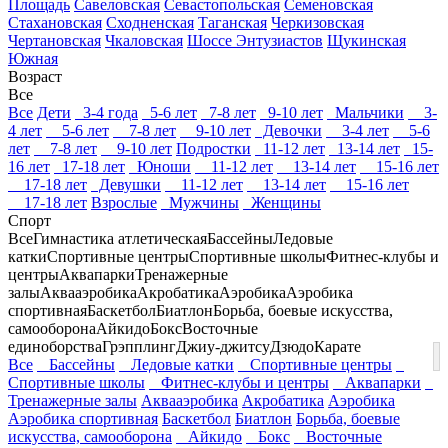
Площадь
Савеловская
Севастопольская
Семеновская
Стахановская
Сходненская
Таганская
Черкизовская
Чертановская
Чкаловская
Шоссе Энтузиастов
Щукинская
Южная
Возраст
Все
Все
Дети
3-4 года
5-6 лет
7-8 лет
9-10 лет
Мальчики
3-
4 лет
5-6 лет
7-8 лет
9-10 лет
Девочки
3-4 лет
5-6
лет
7-8 лет
9-10 лет
Подростки
11-12 лет
13-14 лет
15-
16 лет
17-18 лет
Юноши
11-12 лет
13-14 лет
15-16 лет
17-18 лет
Девушки
11-12 лет
13-14 лет
15-16 лет
17-18 лет
Взрослые
Мужчины
Женщины
Спорт
Все
Гимнастика атлетическая
Бассейны
Ледовые
катки
Спортивные центры
Спортивные школы
Фитнес-клубы и
центры
Аквапарки
Тренажерные
залы
Аквааэробика
Акробатика
Аэробика
Аэробика
спортивная
Баскетбол
Биатлон
Борьба, боевые искусства,
самооборона
Айкидо
Бокс
Восточные
единоборства
Грэпплинг
Джиу-джитсу
Дзюдо
Карате
Все
Бассейны
Ледовые катки
Спортивные центры
Спортивные школы
Фитнес-клубы и центры
Аквапарки
Тренажерные залы
Аквааэробика
Акробатика
Аэробика
Аэробика спортивная
Баскетбол
Биатлон
Борьба, боевые
искусства, самооборона
Айкидо
Бокс
Восточные