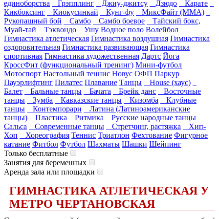
единоборства
Грэпплинг
Джиу-джитсу
Дзюдо
Карате
Кикбоксинг
Киокусинкай
Кунг-фу
МиксФайт (ММА)
Рукопашный бой
Самбо
Самбо боевое
Тайский бокс,
Муай-тай
Тэквондо
Ушу
Водное поло
Волейбол
Гимнастика атлетическая
Гимнастика воздушная
Гимнастика
оздоровительная
Гимнастика развивающая
Гимнастика
спортивная
Гимнастика художественная
Дартс
Йога
КроссФит (функциональный тренинг)
Мини-футбол
Мотоспорт
Настольный теннис
Новус
ОФП
Паркур
Пауэрлифтинг
Пилатес
Плавание
Танцы
House (хаус)
Балет
Бальные танцы
Бачата
Брейк данс
Восточные
танцы
Зумба
Кавказские танцы
Кизомба
Клубные
танцы
Контемпорари
Латина (Латиноамериканские
танцы)
Пластика
Ритмика
Русские народные танцы
Сальса
Современные танцы
Стретчинг, растяжка
Хип-
Хоп
Хореография
Теннис
Триатлон
Фехтование
Фигурное
катание
Фитбол
Футбол
Шахматы
Шашки
Шейпинг
Только бесплатные
Занятия для беременных
Аренда зала или площадки
ГИМНАСТИКА АТЛЕТИЧЕСКАЯ У
МЕТРО ЧЕРТАНОВСКАЯ