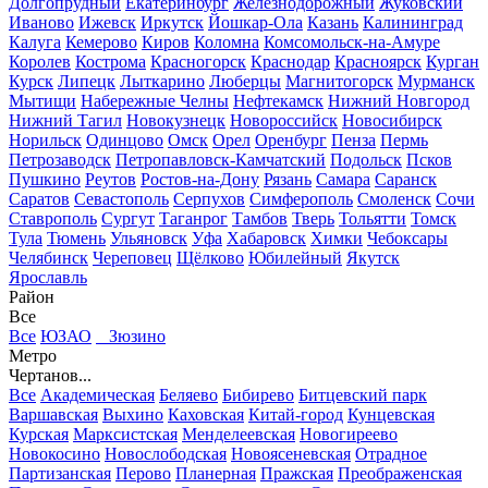
Долгопрудный
Екатеринбург
Железнодорожный
Жуковский
Иваново
Ижевск
Иркутск
Йошкар-Ола
Казань
Калининград
Калуга
Кемерово
Киров
Коломна
Комсомольск-на-Амуре
Королев
Кострома
Красногорск
Краснодар
Красноярск
Курган
Курск
Липецк
Лыткарино
Люберцы
Магнитогорск
Мурманск
Мытищи
Набережные Челны
Нефтекамск
Нижний Новгород
Нижний Тагил
Новокузнецк
Новороссийск
Новосибирск
Норильск
Одинцово
Омск
Орел
Оренбург
Пенза
Пермь
Петрозаводск
Петропавловск-Камчатский
Подольск
Псков
Пушкино
Реутов
Ростов-на-Дону
Рязань
Самара
Саранск
Саратов
Севастополь
Серпухов
Симферополь
Смоленск
Сочи
Ставрополь
Сургут
Таганрог
Тамбов
Тверь
Тольятти
Томск
Тула
Тюмень
Ульяновск
Уфа
Хабаровск
Химки
Чебоксары
Челябинск
Череповец
Щёлково
Юбилейный
Якутск
Ярославль
Район
Все
Все
ЮЗАО
Зюзино
Метро
Чертанов...
Все
Академическая
Беляево
Бибирево
Битцевский парк
Варшавская
Выхино
Каховская
Китай-город
Кунцевская
Курская
Марксистская
Менделеевская
Новогиреево
Новокосино
Новослободская
Новоясеневская
Отрадное
Партизанская
Перово
Планерная
Пражская
Преображенская