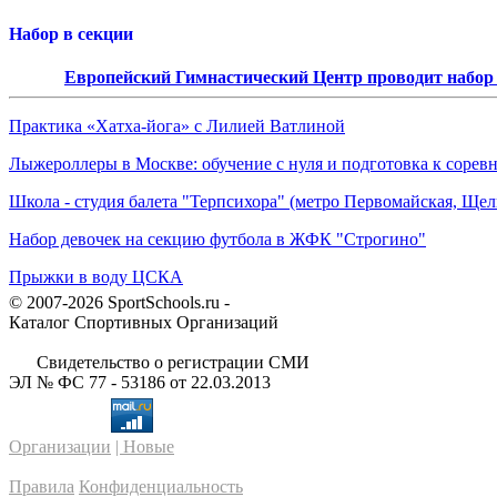
Набор в секции
Европейский Гимнастический Центр проводит набор д
Практика «Хатха-йога» с Лилией Ватлиной
Лыжероллеры в Москве: обучение с нуля и подготовка к сорев
Школа - студия балета "Терпсихора" (метро Первомайская, Щелк
Набор девочек на секцию футбола в ЖФК "Строгино"
Прыжки в воду ЦСКА
© 2007-2026 SportSchools.ru -
Каталог Спортивных Организаций
Свидетельство о регистрации СМИ
ЭЛ № ФС 77 - 53186 от 22.03.2013
Организации
| Новые
Правила
Конфиденциальность