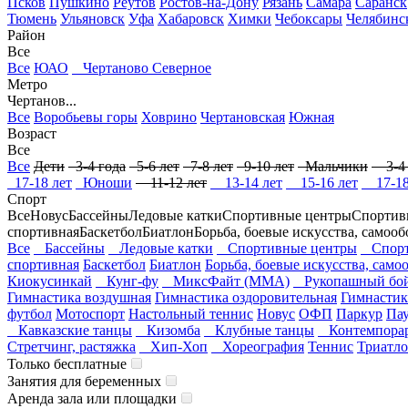
Псков
Пушкино
Реутов
Ростов-на-Дону
Рязань
Самара
Саранск
Тюмень
Ульяновск
Уфа
Хабаровск
Химки
Чебоксары
Челябинс
Район
Все
Все
ЮАО
Чертаново Северное
Метро
Чертанов...
Все
Воробьевы горы
Ховрино
Чертановская
Южная
Возраст
Все
Все
Дети
3-4 года
5-6 лет
7-8 лет
9-10 лет
Мальчики
3-4 
17-18 лет
Юноши
11-12 лет
13-14 лет
15-16 лет
17-18
Спорт
Все
Новус
Бассейны
Ледовые катки
Спортивные центры
Спортив
спортивная
Баскетбол
Биатлон
Борьба, боевые искусства, самоо
Все
Бассейны
Ледовые катки
Спортивные центры
Спорт
спортивная
Баскетбол
Биатлон
Борьба, боевые искусства, само
Киокусинкай
Кунг-фу
МиксФайт (ММА)
Рукопашный бо
Гимнастика воздушная
Гимнастика оздоровительная
Гимнастик
футбол
Мотоспорт
Настольный теннис
Новус
ОФП
Паркур
Па
Кавказские танцы
Кизомба
Клубные танцы
Контемпора
Стретчинг, растяжка
Хип-Хоп
Хореография
Теннис
Триатл
Только бесплатные
Занятия для беременных
Аренда зала или площадки