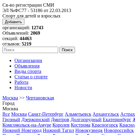
Св-во регистрации СМИ
ЭЛ №ФС77 - 53186 от 22.03.2013
Спорт для детей и взрослых
Добавить
организаций:
12743
Объявлений:
2069
секций:
44463
отзывов:
5219
Организации
Объявления
Виды спорта
Статьи о спорте
Работа
Новости
Москва
>>
Чертановская
Город
Москва
Все
Москва
Санкт-Петербург
Альметьевск
Архангельск
Астрах
Грозный
Дзержинский
Дмитров
Долгопрудный
Екатеринбург
Комсомольск-на-Амуре
Королев
Кострома
Красногорск
Красно
Нижний Новгород
Нижний Тагил
Новокузнецк
Новороссийск