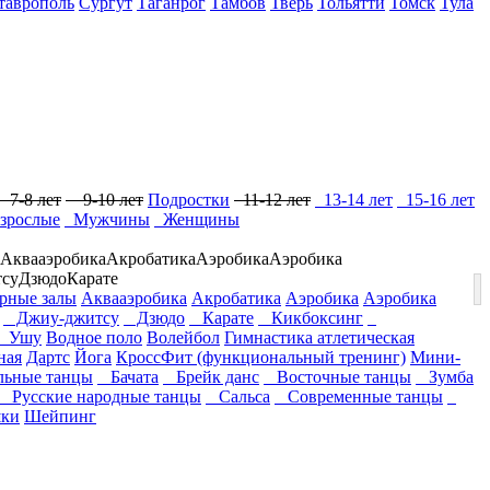
таврополь
Сургут
Таганрог
Тамбов
Тверь
Тольятти
Томск
Тула
7-8 лет
9-10 лет
Подростки
11-12 лет
13-14 лет
15-16 лет
зрослые
Мужчины
Женщины
Аквааэробика
Акробатика
Аэробика
Аэробика
су
Дзюдо
Карате
ные залы
Аквааэробика
Акробатика
Аэробика
Аэробика
Джиу-джитсу
Дзюдо
Карате
Кикбоксинг
Ушу
Водное поло
Волейбол
Гимнастика атлетическая
ная
Дартс
Йога
КроссФит (функциональный тренинг)
Мини-
ьные танцы
Бачата
Брейк данс
Восточные танцы
Зумба
Русские народные танцы
Сальса
Современные танцы
ки
Шейпинг