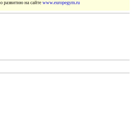
по развитию на сайте
www.europegym.ru