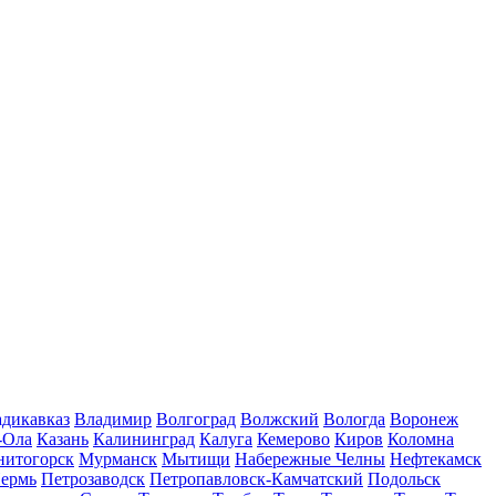
дикавказ
Владимир
Волгоград
Волжский
Вологда
Воронеж
-Ола
Казань
Калининград
Калуга
Кемерово
Киров
Коломна
нитогорск
Мурманск
Мытищи
Набережные Челны
Нефтекамск
ермь
Петрозаводск
Петропавловск-Камчатский
Подольск