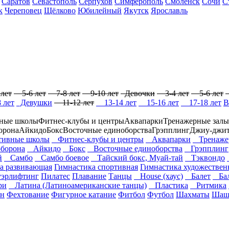
Саратов
Севастополь
Серпухов
Симферополь
Смоленск
Сочи
С
к
Череповец
Щёлково
Юбилейный
Якутск
Ярославль
лет
5-6 лет
7-8 лет
9-10 лет
Девочки
3-4 лет
5-6 лет
 лет
Девушки
11-12 лет
13-14 лет
15-16 лет
17-18 лет
В
ные школы
Фитнес-клубы и центры
Аквапарки
Тренажерные залы
борона
Айкидо
Бокс
Восточные единоборства
Грэпплинг
Джиу-джит
ивные школы
Фитнес-клубы и центры
Аквапарки
Тренажер
оборона
Айкидо
Бокс
Восточные единоборства
Грэпплинг
й
Самбо
Самбо боевое
Тайский бокс, Муай-тай
Тэквондо
а развивающая
Гимнастика спортивная
Гимнастика художествен
уэрлифтинг
Пилатес
Плавание
Танцы
House (хаус)
Балет
Бал
ри
Латина (Латиноамериканские танцы)
Пластика
Ритмика
он
Фехтование
Фигурное катание
Фитбол
Футбол
Шахматы
Шаш