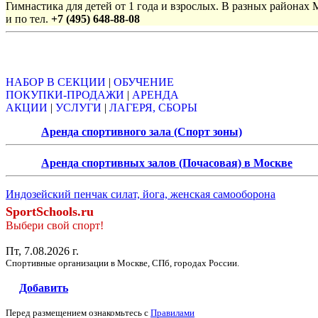
Гимнастика для детей от 1 года и взрослых. В разных районах
и по тел.
+7 (495) 648-88-08
Объявления
НАБОР В СЕКЦИИ
|
ОБУЧЕНИЕ
ПОКУПКИ-ПРОДАЖИ
|
АРЕНДА
АКЦИИ
|
УСЛУГИ
|
ЛАГЕРЯ, СБОРЫ
Аренда спортивного зала (Спорт зоны)
Аренда спортивных залов (Почасовая) в Москве
Индозейский пенчак силат, йога, женская самооборона
SportSchools.ru
Выбери свой спорт!
Пт, 7.08.2026 г.
Спортивные организации в Москве, СПб, городах России.
Добавить
Перед размещением ознакомьтесь с
Правилами