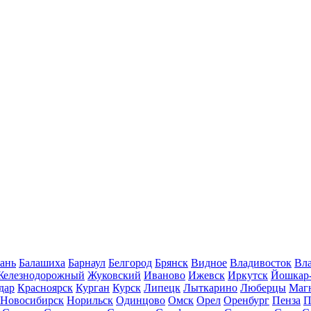
ань
Балашиха
Барнаул
Белгород
Брянск
Видное
Владивосток
Вла
Железнодорожный
Жуковский
Иваново
Ижевск
Иркутск
Йошкар
дар
Красноярск
Курган
Курск
Липецк
Лыткарино
Люберцы
Маг
Новосибирск
Норильск
Одинцово
Омск
Орел
Оренбург
Пенза
П