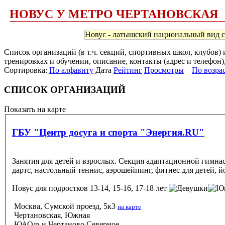
НОВУС У МЕТРО ЧЕРТАНОВСКАЯ
Новус - латышский национальный вид сп
Список организаций (в т.ч. секций, спортивных школ, клубов)
тренировках и обучении, описание, контакты (адрес и телефон)
Сортировка:
По алфавиту
Дата
Рейтинг
Просмотры
По возра
СПИСОК ОРГАНИЗАЦИЙ
Показать на карте
ГБУ "Центр досуга и спорта "Энергия.RU"
Занятия для детей и взрослых. Секция адаптационной гимна
дартс, настольный теннис, аэрошейпинг, фитнес для детей, йо
Новус
для подростков 13-14, 15-16, 17-18 лет
Москва, Сумской проезд, 5к3
на карте
Чертановская, Южная
ЮАО/р-н Чертаново Северное