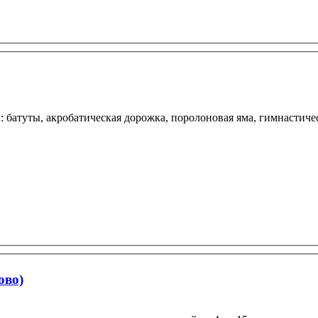
лы: батуты, акробатическая дорожка, поролоновая яма, гимнастич
ово)