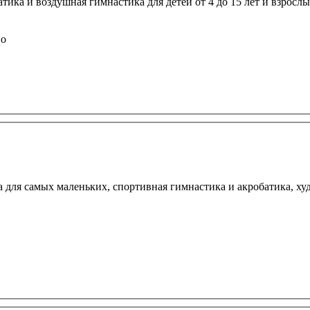
атика и воздушная гимнастика для детей от 4 до 15 лет и взрослы
во
 для самых маленьких, спортивная гимнастика и акробатика, ху