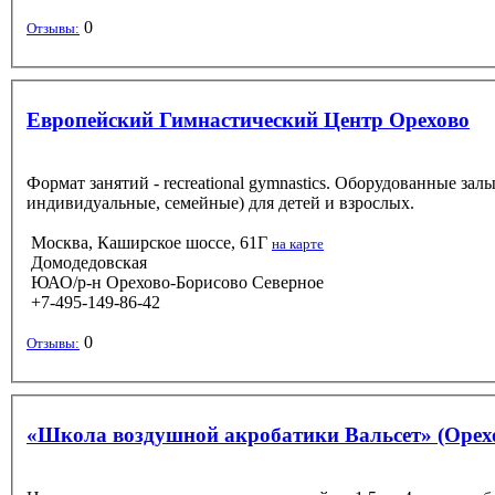
0
Отзывы:
Европейский Гимнастический Центр Орехово
Формат занятий - recreational gymnastics. Оборудованные за
индивидуальные, семейные) для детей и взрослых.
Москва, Каширское шоссе, 61Г
на карте
Домодедовская
ЮАО/р-н Орехово-Борисово Северное
+7-495-149-86-42
0
Отзывы:
«Школа воздушной акробатики Вальсет» (Орех