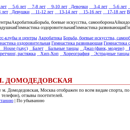
лет
5-6 лет
7-8 лет
9-10 лет
Девочки
3-4 лет
5-6 лет
 лет
Девушки
11-12 лет
13-14 лет
15-16 лет
17-18 лет
В
ентры
Акробатика
Борьба, боевые искусства, самооборона
Айкидо
здушная
Гимнастика оздоровительная
Гимнастика развивающая
Ги
-клубы и центры
Акробатика
Борьба, боевые искусства, самоо
настика оздоровительная
Гимнастика развивающая
Гимнастика 
House (хаус)
Балет
Бальные танцы
Джаз (фанк, модерн)
К
етчинг, растяжка
Хип-Хоп
Хореография
Эстрадные танцы
 М. ДОМОДЕДОВСКАЯ
 у м. Домодедовская, Москва отображен по всем видам спорта, п
и телефон), отзывы посетителей.
станию
| По убыванию