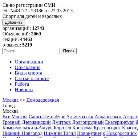
Св-во регистрации СМИ
ЭЛ №ФС77 - 53186 от 22.03.2013
Спорт для детей и взрослых
Добавить
организаций:
12743
Объявлений:
2069
секций:
44463
отзывов:
5219
Организации
Объявления
Виды спорта
Статьи о спорте
Работа
Новости
Москва
>>
Домодедовская
Город
Москва
Все
Москва
Санкт-Петербург
Альметьевск
Архангельск
Астрах
Грозный
Дзержинский
Дмитров
Долгопрудный
Екатеринбург
Комсомольск-на-Амуре
Королев
Кострома
Красногорск
Красно
Нижний Новгород
Нижний Тагил
Новокузнецк
Новороссийск