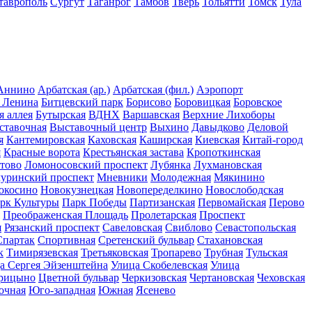
таврополь
Сургут
Таганрог
Тамбов
Тверь
Тольятти
Томск
Тула
Аннино
Арбатская (ар.)
Арбатская (фил.)
Аэропорт
 Ленина
Битцевский парк
Борисово
Боровицкая
Боровское
я аллея
Бутырская
ВДНХ
Варшавская
Верхние Лихоборы
ставочная
Выставочный центр
Выхино
Давыдково
Деловой
я
Кантемировская
Каховская
Каширская
Киевская
Китай-город
я
Красные ворота
Крестьянская застава
Кропоткинская
тово
Ломоносовский проспект
Лубянка
Лухмановская
уринский проспект
Мневники
Молодежная
Мякинино
окосино
Новокузнецкая
Новопеределкино
Новослободская
рк Культуры
Парк Победы
Партизанская
Первомайская
Перово
Преображенская Площадь
Пролетарская
Проспект
я
Рязанский проспект
Савеловская
Свиблово
Севастопольская
Спартак
Спортивная
Сретенский бульвар
Стахановская
к
Тимирязевская
Третьяковская
Тропарево
Трубная
Тульская
а Сергея Эйзенштейна
Улица Скобелевская
Улица
рицыно
Цветной бульвар
Черкизовская
Чертановская
Чеховская
очная
Юго-западная
Южная
Ясенево