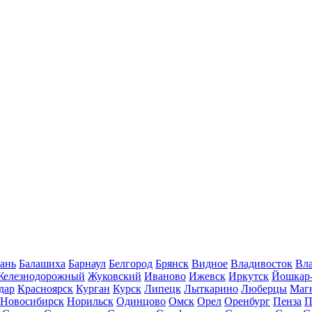
ань
Балашиха
Барнаул
Белгород
Брянск
Видное
Владивосток
Вла
Железнодорожный
Жуковский
Иваново
Ижевск
Иркутск
Йошкар
дар
Красноярск
Курган
Курск
Липецк
Лыткарино
Люберцы
Маг
Новосибирск
Норильск
Одинцово
Омск
Орел
Оренбург
Пенза
П