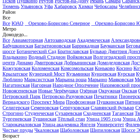
Псков
Пушкино
Реутов
Ростов-на-Дону
Рязань
Самара
Саранск
Тюмень
Ульяновск
Уфа
Хабаровск
Химки
Чебоксары
Челябинс
Район
Все
Все
ЮАО
Орехово-Борисово Северное
Орехово-Борисово 
Метро
Домодедо...
Все
Авиамоторная
Автозаводская
Академическая
Александров
Бабушкинская
Багратионовская
Баррикадная
Бауманская
Бегов
шоссе
Ботанический Сад
Братиславская
Бульвар Дмитрия Донс
Владыкино
Водный Стадион
Войковская
Волгоградский просп
центр
Динамо
Дмитровская
Добрынинская
Домодедовская
Дос
Кожуховская
Коломенская
Комсомольская
Коньково
Косино
Ко
Крылатское
Кузнецкий Мост
Кузьминки
Кунцевская
Курская
К
Люблино
Марксистская
Марьина роща
Марьино
Маяковская
Ме
Нагатинская
Нагорная
Народное Ополчение
Нахимовский про
Новоясеневская
Новые Черёмушки
Озёрная
Окружная
Окская
Петровский Парк
Петровско-Разумовская
Печатники
Пионерск
Вернадского
Проспект Мира
Профсоюзная
Пушкинская
Пятниц
Селигерская
Семеновская
Серпуховская
Славянский бульвар
См
Строгино
Студенческая
Сухаревская
Сходненская
Таганская
Тв
Тургеневская
Тушинская
Тёплый стан
Улица 1905 года
Улица А
Старокачаловская
Улица академика Янгеля
Университет
Филев
Чистые пруды
Чкаловская
Шаболовская
Шипиловская
Шоссе Э
Возраст