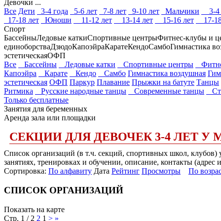
Девочки ...
Все
Дети
3-4 года
5-6 лет
7-8 лет
9-10 лет
Мальчики
3-4 
17-18 лет
Юноши
11-12 лет
13-14 лет
15-16 лет
17-18
Спорт
Бассейны
Ледовые катки
Спортивные центры
Фитнес-клубы и ц
единоборства
Дзюдо
Капоэйра
Карате
Кендо
Самбо
Гимнастика во
эстетическая
ОФП
Все
Бассейны
Ледовые катки
Спортивные центры
Фитнес
Капоэйра
Карате
Кендо
Самбо
Гимнастика воздушная
Гим
эстетическая
ОФП
Паркур
Плавание
Прыжки на батуте
Танцы
Ритмика
Русские народные танцы
Современные танцы
Стр
Только бесплатные
Занятия для беременных
Аренда зала или площадки
СЕКЦИИ ДЛЯ ДЕВОЧЕК 3-4 ЛЕТ У
Список организаций (в т.ч. секций, спортивных школ, клубов)
занятиях, тренировках и обучении, описание, контакты (адрес 
Сортировка:
По алфавиту
Дата
Рейтинг
Просмотры
По возра
СПИСОК ОРГАНИЗАЦИЙ
Показать на карте
Стр. 1 / 2
2
1
>
»