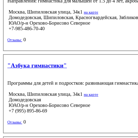
Направления: гимнастика для малышей от 1.5 до 4 лет, акроб
Москва, Шипиловская улица, 34к1
на карте
Домодедовская, Шипиловская, Красногвардейская, Зяблико
ЮАО/р-н Орехово-Борисово Северное
+7-985-486-70-40
0
Отзывы:
"Азбука гимнастики"
Программы для детей и подростков: развивающая гимнастика
Москва, Шипиловская улица, 34к1
на карте
Домодедовская
ЮАО/р-н Орехово-Борисово Северное
+7 (995) 895-86-69
0
Отзывы: