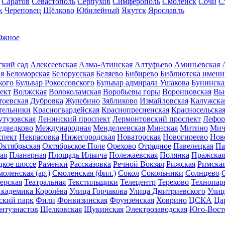
Саратов
Севастополь
Серпухов
Симферополь
Смоленск
Сочи
С
к
Череповец
Щёлково
Юбилейный
Якутск
Ярославль
Южное
ский сад
Алексеевская
Алма-Атинская
Алтуфьево
Аминьевская
ая
Беломорская
Белорусская
Беляево
Бибирево
Библиотека имени
кого
Бульвар Рокоссовского
Бульвар адмирала Ушакова
Бунинска
ект
Волжская
Волоколамская
Воробьевы горы
Воронцовская
Вы
тоевская
Дубровка
Жулебино
Зябликово
Измайловская
Калужска
тельники
Красногвардейская
Краснопресненская
Красносельска
утузовская
Ленинский проспект
Лермонтовский проспект
Лефор
дведково
Международная
Менделеевская
Минская
Митино
Мич
спект
Некрасовка
Нижегородская
Новаторская
Новогиреево
Нов
Октябрьская
Октябрьское Поле
Орехово
Отрадное
Павелецкая
Па
ая
Планерная
Площадь Ильича
Полежаевская
Полянка
Пражская
кое шоссе
Раменки
Рассказовка
Речной Вокзал
Рижская
Римска
оленская (ар.)
Смоленская (фил.)
Сокол
Сокольники
Солнцево
ерская
Театральная
Текстильщики
Телецентр
Терехово
Технопар
кадемика Королёва
Улица Горчакова
Улица Дмитриевского
Улиц
ский парк
Фили
Фонвизинская
Фрунзенская
Ховрино
ЦСКА
Ца
нтузиастов
Щелковская
Щукинская
Электрозаводская
Юго-Вост