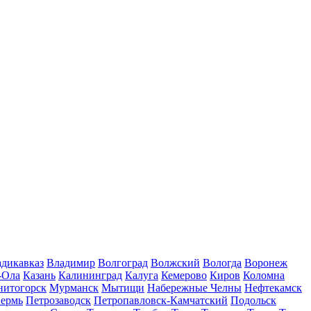
дикавказ
Владимир
Волгоград
Волжский
Вологда
Воронеж
-Ола
Казань
Калининград
Калуга
Кемерово
Киров
Коломна
нитогорск
Мурманск
Мытищи
Набережные Челны
Нефтекамск
ермь
Петрозаводск
Петропавловск-Камчатский
Подольск