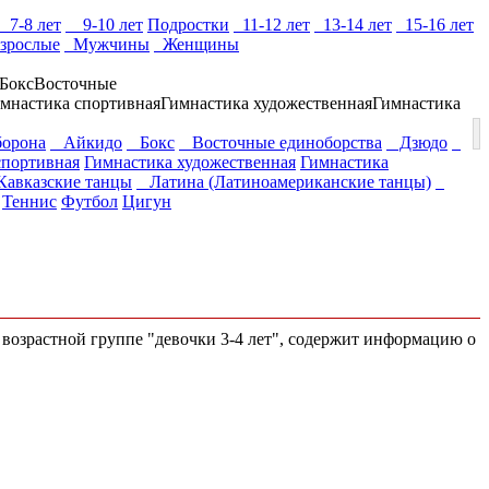
7-8 лет
9-10 лет
Подростки
11-12 лет
13-14 лет
15-16 лет
зрослые
Мужчины
Женщины
Бокс
Восточные
мнастика спортивная
Гимнастика художественная
Гимнастика
борона
Айкидо
Бокс
Восточные единоборства
Дзюдо
спортивная
Гимнастика художественная
Гимнастика
авказские танцы
Латина (Латиноамериканские танцы)
Теннис
Футбол
Цигун
о возрастной группе "девочки 3-4 лет", содержит информацию о