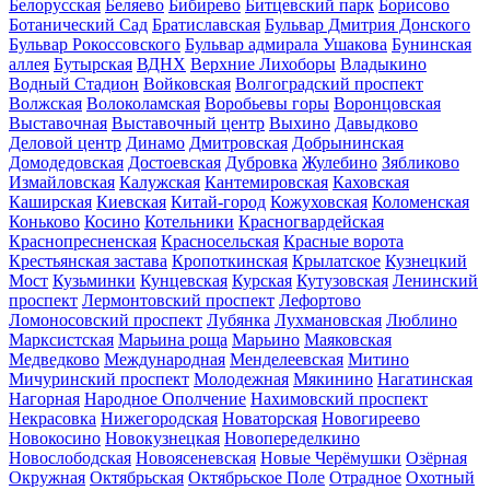
Белорусская
Беляево
Бибирево
Битцевский парк
Борисово
Ботанический Сад
Братиславская
Бульвар Дмитрия Донского
Бульвар Рокоссовского
Бульвар адмирала Ушакова
Бунинская
аллея
Бутырская
ВДНХ
Верхние Лихоборы
Владыкино
Водный Стадион
Войковская
Волгоградский проспект
Волжская
Волоколамская
Воробьевы горы
Воронцовская
Выставочная
Выставочный центр
Выхино
Давыдково
Деловой центр
Динамо
Дмитровская
Добрынинская
Домодедовская
Достоевская
Дубровка
Жулебино
Зябликово
Измайловская
Калужская
Кантемировская
Каховская
Каширская
Киевская
Китай-город
Кожуховская
Коломенская
Коньково
Косино
Котельники
Красногвардейская
Краснопресненская
Красносельская
Красные ворота
Крестьянская застава
Кропоткинская
Крылатское
Кузнецкий
Мост
Кузьминки
Кунцевская
Курская
Кутузовская
Ленинский
проспект
Лермонтовский проспект
Лефортово
Ломоносовский проспект
Лубянка
Лухмановская
Люблино
Марксистская
Марьина роща
Марьино
Маяковская
Медведково
Международная
Менделеевская
Митино
Мичуринский проспект
Молодежная
Мякинино
Нагатинская
Нагорная
Народное Ополчение
Нахимовский проспект
Некрасовка
Нижегородская
Новаторская
Новогиреево
Новокосино
Новокузнецкая
Новопеределкино
Новослободская
Новоясеневская
Новые Черёмушки
Озёрная
Окружная
Октябрьская
Октябрьское Поле
Отрадное
Охотный