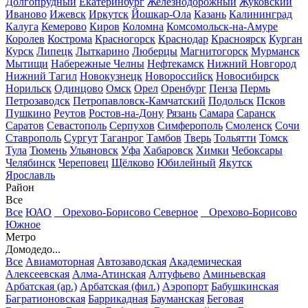
Долгопрудный
Екатеринбург
Железнодорожный
Жуковский
Иваново
Ижевск
Иркутск
Йошкар-Ола
Казань
Калининград
Калуга
Кемерово
Киров
Коломна
Комсомольск-на-Амуре
Королев
Кострома
Красногорск
Краснодар
Красноярск
Курган
Курск
Липецк
Лыткарино
Люберцы
Магнитогорск
Мурманск
Мытищи
Набережные Челны
Нефтекамск
Нижний Новгород
Нижний Тагил
Новокузнецк
Новороссийск
Новосибирск
Норильск
Одинцово
Омск
Орел
Оренбург
Пенза
Пермь
Петрозаводск
Петропавловск-Камчатский
Подольск
Псков
Пушкино
Реутов
Ростов-на-Дону
Рязань
Самара
Саранск
Саратов
Севастополь
Серпухов
Симферополь
Смоленск
Сочи
Ставрополь
Сургут
Таганрог
Тамбов
Тверь
Тольятти
Томск
Тула
Тюмень
Ульяновск
Уфа
Хабаровск
Химки
Чебоксары
Челябинск
Череповец
Щёлково
Юбилейный
Якутск
Ярославль
Район
Все
Все
ЮАО
Орехово-Борисово Северное
Орехово-Борисово
Южное
Метро
Домодедо...
Все
Авиамоторная
Автозаводская
Академическая
Алексеевская
Алма-Атинская
Алтуфьево
Аминьевская
Арбатская (ар.)
Арбатская (фил.)
Аэропорт
Бабушкинская
Багратионовская
Баррикадная
Бауманская
Беговая