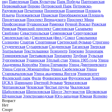
ряд
Павелецкая
Парк Культуры
Парк Победы
Партизанская
Первомайская
Перово
Петровский Парк
Петровско-
Разумовская
Печатники
Пионерская
Планерная
Площадь
Ильича
Полежаевская
Пражская
Преображенская Площадь
Пролетарская
Проспект Вернадского
Проспект Мира
Профсоюзная
Пушкинская
Раменки
Речной Вокзал
Рижская
Римская
Рязанский проспект
Савеловская
Саларьево
Свиблово
Севастопольская
Семеновская
Серпуховская
Смоленская (ар.)
Смоленская (фил.)
Сокол
Сокольники
Солнцево
Спартак
Спортивная
Сретенский бульвар
Строгино
Студенческая
Сухаревская
Сходненская
Таганская
Тверская
Театральная
Текстильщики
Телецентр
Терехово
Технопарк
Тимирязевская
Третьяковская
Тропарево
Трубная
Тульская
Тургеневская
Тушинская
Тёплый стан
Улица 1905 года
Улица
Академика Королёва
Улица Горчакова
Улица Дмитриевского
Улица Сергея Эйзенштейна
Улица Скобелевская
Улица
Старокачаловская
Улица академика Янгеля
Университет
Филевский парк
Фили
Фонвизинская
Фрунзенская
Ховрино
ЦСКА
Царицыно
Цветной бульвар
Черкизовская
Чертановская
Чеховская
Чистые пруды
Чкаловская
Шаболовская
Шипиловская
Шоссе Энтузиастов
Щелковская
Щукинская
Электрозаводская
Юго-западная
Южная
Ясенево
Возраст
Нет
Спорт