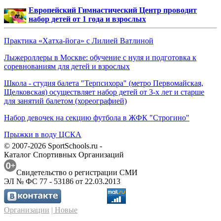
Европейский Гимнастический Центр проводит
набор детей от 1 года и взрослых
Практика «Хатха-йога» с Лилией Ватлиной
Лыжероллеры в Москве: обучение с нуля и подготовка к
соревнованиям для детей и взрослых
Школа - студия балета "Терпсихора" (метро Первомайская,
Щелковская) осуществляет набор детей от 3-х лет и старше
для занятий балетом (хореографией)
Набор девочек на секцию футбола в ЖФК "Строгино"
Прыжки в воду ЦСКА
© 2007-2026 SportSchools.ru -
Каталог Спортивных Организаций
Свидетельство о регистрации СМИ
ЭЛ № ФС 77 - 53186 от 22.03.2013
Организации
| Новые