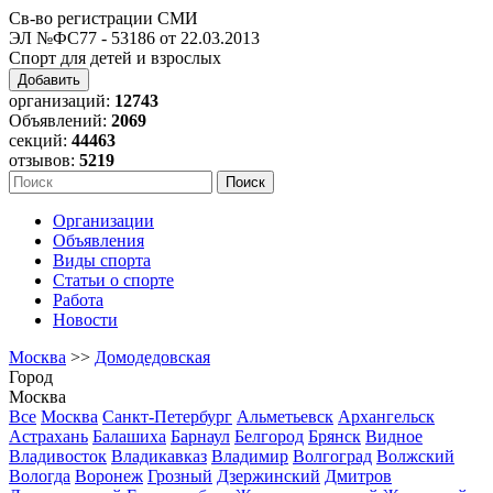
Св-во регистрации СМИ
ЭЛ №ФС77 - 53186 от 22.03.2013
Спорт для детей и взрослых
Добавить
организаций:
12743
Объявлений:
2069
секций:
44463
отзывов:
5219
Организации
Объявления
Виды спорта
Статьи о спорте
Работа
Новости
Москва
>>
Домодедовская
Город
Москва
Все
Москва
Санкт-Петербург
Альметьевск
Архангельск
Астрахань
Балашиха
Барнаул
Белгород
Брянск
Видное
Владивосток
Владикавказ
Владимир
Волгоград
Волжский
Вологда
Воронеж
Грозный
Дзержинский
Дмитров