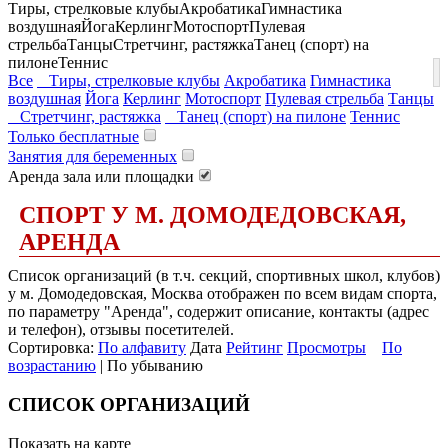
Тиры, стрелковые клубы
Акробатика
Гимнастика
воздушная
Йога
Керлинг
Мотоспорт
Пулевая
стрельба
Танцы
Стретчинг, растяжка
Танец (спорт) на
пилоне
Теннис
Все
Тиры, стрелковые клубы
Акробатика
Гимнастика
воздушная
Йога
Керлинг
Мотоспорт
Пулевая стрельба
Танцы
Стретчинг, растяжка
Танец (спорт) на пилоне
Теннис
Только бесплатные
Занятия для беременных
Аренда зала или площадки
СПОРТ У М. ДОМОДЕДОВСКАЯ,
АРЕНДА
Список организаций (в т.ч. секций, спортивных школ, клубов)
у м. Домодедовская, Москва отображен по всем видам спорта,
по параметру "Аренда", содержит описание, контакты (адрес
и телефон), отзывы посетителей.
Сортировка:
По алфавиту
Дата
Рейтинг
Просмотры
По
возрастанию
| По убыванию
СПИСОК ОРГАНИЗАЦИЙ
Показать на карте