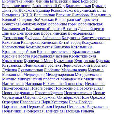
Библиотека имени Ленина
Битцевский парк
Борисово
Боровское шоссе
Ботанический Сад
Братиславская
Бульвар
Дмитрия Донского
Бульвар Рокоссовского
Бунинская аллея
Бутырская
ВДНХ
Варшавская
Верхние Лихоборы
Владыкино
Водный Стадион
Войковская
Волгоградский проспект
Волжская
Волоколамская
Воробьевы горы
Воронцовская
Выставочная
Выставочный центр
Выхино
Деловой центр
Динамо
Дмитровская
Добрынинская
Домодедовская
Достоевская
Дубровка
Зябликово
Калужская
Кантемировская
Каховская
Каширская
Киевская
Китай-город
Кожуховская
Коломенская
Комсомольская
Коньково
Котельники
Красногвардейская
Краснопресненская
Красносельская
Красные ворота
Крестьянская застава
Кропоткинская
Крылатское
Кузнецкий Мост
Кузьминки
Кунцевская
Курская
Кутузовская
Ленинский проспект
Лермонтовский проспект
Лубянка
Лухмановская
Люблино
Марьина роща
Марьино
Маяковская
Медведково
Международная
Менделеевская
Митино
Мичуринский проспект
Молодежная
Мякинино
Нагатинская
Нагорная
Нахимовский проспект
Некрасовка
Нижегородская
Новогиреево
Новокосино
Новокузнецкая
Новопеределкино
Новослободская
Новоясеневская
Новые
Черёмушки
Озёрная
Окружная
Октябрьское Поле
Орехово
Отрадное
Павелецкая
Парк Культуры
Парк Победы
Партизанская
Первомайская
Перово
Петровско-Разумовская
Печатники
Пионерская
Планерная
Площадь Ильича