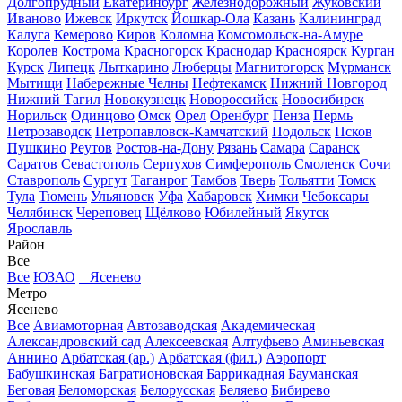
Долгопрудный
Екатеринбург
Железнодорожный
Жуковский
Иваново
Ижевск
Иркутск
Йошкар-Ола
Казань
Калининград
Калуга
Кемерово
Киров
Коломна
Комсомольск-на-Амуре
Королев
Кострома
Красногорск
Краснодар
Красноярск
Курган
Курск
Липецк
Лыткарино
Люберцы
Магнитогорск
Мурманск
Мытищи
Набережные Челны
Нефтекамск
Нижний Новгород
Нижний Тагил
Новокузнецк
Новороссийск
Новосибирск
Норильск
Одинцово
Омск
Орел
Оренбург
Пенза
Пермь
Петрозаводск
Петропавловск-Камчатский
Подольск
Псков
Пушкино
Реутов
Ростов-на-Дону
Рязань
Самара
Саранск
Саратов
Севастополь
Серпухов
Симферополь
Смоленск
Сочи
Ставрополь
Сургут
Таганрог
Тамбов
Тверь
Тольятти
Томск
Тула
Тюмень
Ульяновск
Уфа
Хабаровск
Химки
Чебоксары
Челябинск
Череповец
Щёлково
Юбилейный
Якутск
Ярославль
Район
Все
Все
ЮЗАО
Ясенево
Метро
Ясенево
Все
Авиамоторная
Автозаводская
Академическая
Александровский сад
Алексеевская
Алтуфьево
Аминьевская
Аннино
Арбатская (ар.)
Арбатская (фил.)
Аэропорт
Бабушкинская
Багратионовская
Баррикадная
Бауманская
Беговая
Беломорская
Белорусская
Беляево
Бибирево