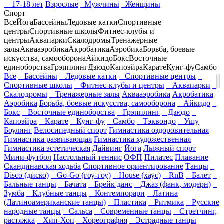
17-18 лет
Взрослые
Мужчины
Женщины
Спорт
Все
Йога
Бассейны
Ледовые катки
Спортивные
центры
Спортивные школы
Фитнес-клубы и
центры
Аквапарки
Скалодромы
Тренажерные
залы
Аквааэробика
Акробатика
Аэробика
Борьба, боевые
искусства, самооборона
Айкидо
Бокс
Восточные
единоборства
Грэпплинг
Дзюдо
Капоэйра
Карате
Кунг-фу
Самбо
Все
Бассейны
Ледовые катки
Спортивные центры
Спортивные школы
Фитнес-клубы и центры
Аквапарки
Скалодромы
Тренажерные залы
Аквааэробика
Акробатика
Аэробика
Борьба, боевые искусства, самооборона
Айкидо
Бокс
Восточные единоборства
Грэпплинг
Дзюдо
Капоэйра
Карате
Кунг-фу
Самбо
Тэквондо
Ушу
Боулинг
Велосипедный спорт
Гимнастика оздоровительная
Гимнастика развивающая
Гимнастика художественная
Гимнастика эстетическая
Дайвинг
Йога
Лыжный спорт
Мини-футбол
Настольный теннис
ОФП
Пилатес
Плавание
Скандинавская ходьба
Спортивное ориентирование
Танцы
Disco (диско)
Go-Go (гоу-гоу)
House (хаус)
RnB
Балет
Бальные танцы
Бачата
Брейк данс
Джаз (фанк, модерн)
Зумба
Клубные танцы
Контемпорари
Латина
(Латиноамериканские танцы)
Пластика
Ритмика
Русские
народные танцы
Сальса
Современные танцы
Стретчинг,
растяжка
Хип-Хоп
Хореография
Эстрадные танцы