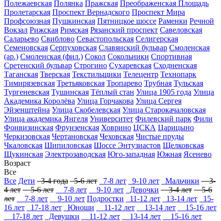
Полежаевская
Полянка
Пражская
Преображенская Площадь
Пролетарская
Проспект Вернадского
Проспект Мира
Профсоюзная
Пушкинская
Пятницкое шоссе
Раменки
Речной
Вокзал
Рижская
Римская
Рязанский проспект
Савеловская
Саларьево
Свиблово
Севастопольская
Селигерская
Семеновская
Серпуховская
Славянский бульвар
Смоленская
(ар.)
Смоленская (фил.)
Сокол
Сокольники
Спортивная
Сретенский бульвар
Строгино
Сухаревская
Сходненская
Таганская
Тверская
Текстильщики
Телецентр
Технопарк
Тимирязевская
Третьяковская
Тропарево
Трубная
Тульская
Тургеневская
Тушинская
Тёплый стан
Улица 1905 года
Улица
Академика Королёва
Улица Горчакова
Улица Сергея
Эйзенштейна
Улица Скобелевская
Улица Старокачаловская
Улица академика Янгеля
Университет
Филевский парк
Фили
Фонвизинская
Фрунзенская
Ховрино
ЦСКА
Царицыно
Черкизовская
Чертановская
Чеховская
Чистые пруды
Чкаловская
Шипиловская
Шоссе Энтузиастов
Щелковская
Щукинская
Электрозаводская
Юго-западная
Южная
Ясенево
Возраст
Все
Все
Дети
3-4 года
5-6 лет
7-8 лет
9-10 лет
Мальчики
3-
4 лет
5-6 лет
7-8 лет
9-10 лет
Девочки
3-4 лет
5-6
лет
7-8 лет
9-10 лет
Подростки
11-12 лет
13-14 лет
15-
16 лет
17-18 лет
Юноши
11-12 лет
13-14 лет
15-16 лет
17-18 лет
Девушки
11-12 лет
13-14 лет
15-16 лет