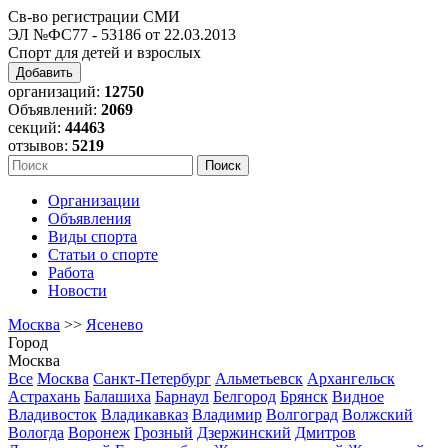
Св-во регистрации СМИ
ЭЛ №ФС77 - 53186 от 22.03.2013
Спорт для детей и взрослых
Добавить
организаций:
12750
Объявлений:
2069
секций:
44463
отзывов:
5219
Организации
Объявления
Виды спорта
Статьи о спорте
Работа
Новости
Москва
>>
Ясенево
Город
Москва
Все
Москва
Санкт-Петербург
Альметьевск
Архангельск
Астрахань
Балашиха
Барнаул
Белгород
Брянск
Видное
Владивосток
Владикавказ
Владимир
Волгоград
Волжский
Вологда
Воронеж
Грозный
Дзержинский
Дмитров